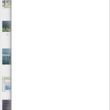
Editora: Grupo de Danças e Cantares de Vila Nova de Anha
Autor: Grupo de Danças e Cantares da Casa do Povo de Vila Nova
de Anha
Local: Centro de Documentação do Mar
Antón o Mexillón na Comarca do Barbanza
[Audiovisuais]
Editora: Imaxina, Novas Tecnoloxias
Autor: Arousa Norte
Local: Centro de recursos CMIA
Apanha e pesca artesanal no litoral oceânico
[Audiovisuais]
Editora: Centro Regional de Investigação Pesqueira do Norte
Autor: Centro Regional de Investigação Pesqueira do Norte
Local: Centro de Documentação do Mar
Aptidão Pescas
[Livros]
Editora: Instituto de Emprego e Formação Profissional
Autor: Forpescas
Local: Centro de Documentação do Mar
Arctic Pilot vol. II
[Periódicos]
Editora: The Hydrographer of The Navy