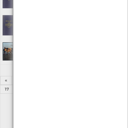
Autor: The Hydrographer of The Navy
Local: Centro de Documentação do Mar
Arctic Pilot vol. III
[Periódicos]
Editora: The Hydrographer of The Navy
Autor: The Hydrographer of The Navy
Local: Centro de Documentação do Mar
Argaço
[Audiovisuais]
Autor: Carlos Eduardo Viana
Local: Centro de Documentação do Mar
«
1
2
3
4
5
6
7
8
...
17
18
»