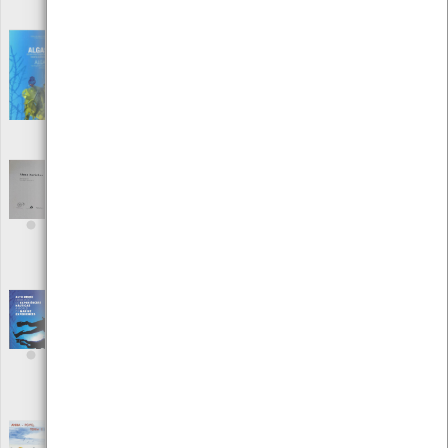
ISBN: 972-36-0803-0
Algas - Os seus usos na agricultura, indústria
e alimentação
[Guias]
Editora: Câmara Municipal de Viana do Castelo
Autor: Leonel Pereira e IMAR
Local: Centro de Recursos do CMIA
ISBN: 978-972-588-218-4
Algas marinhas - Guia prático de preparação
de Algas Marinhas
[Guias]
Editora: Museu Maritimo de Ihavo
Autor: Américo Teles
Local: Centro de Recursos do CMIA
ISBN: 978-972-8863-26-5
Alto Minho um mundo de experiências
náuticas - A world of marine experiences
[Livros]
Editora: CIM do Alto Minho
Autor: Cim do Alto Minho
Local: Centro de Recursos do CMIA e Centro de Mar
Anha - povo, terra e mar
[Livros]