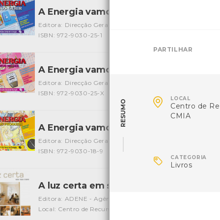
A Energia vamos gerir
[Livros]
Editora: Direcção Geral da Energia
Autor: Direcção Geral
ISBN: 972-9030-25-1
PARTILHAR
A Energia vamos medir
[Livros]
Editora: Direcção Geral da Energia
Autor: Direcção Geral
ISBN: 972-9030-25-X

LOCAL
RESUMO
Centro de Re
CMIA
A Energia vamos produzir
[Livros]
Editora: Direcção Geral da Energia
Autor: Direcção Geral
ISBN: 972-9030-18-9

CATEGORIA
Livros
A luz certa em sua casa
[Livros]
Editora: ADENE - Agência para a Energia
Autor: Ministér
Local: Centro de Recursos do CMIA
ISBN: 978-972-8646-1