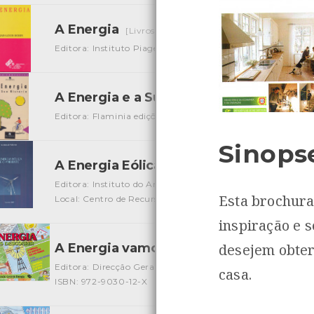
A Energia
[Livros]
Editora: Instituto Piaget
Autor: Jean-Louis Bobin
Local:
A Energia e a Sua História
[Audiovisuais]
Editora: Flaminia edições educativas
Autor: Flaminia
Loc
Sinops
A Energia Eólica e o Ambiente
[Livros]
Editora: Instituto do Ambiente
Autor: Lígia Mendes, Mart
Esta brochura
Local: Centro de Recursos do CMIA
ISBN: 972-8419-58-9
inspiração e 
A Energia vamos descobrir
desejem obter
[Livros]
Editora: Direcção Geral da Energia
Autor: Direcção Geral
casa.
ISBN: 972-9030-12-X