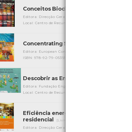
Conceitos Bioclimáticos para os edifíc
Editora: Direcção Geral de Geologia e Energia
Autor: Held
Local: Centro de Recursos do CMIA
ISBN: 972-8268-34-3
Concentrating Solar Power from resea
Editora: European Commission
Autor: European Commis
ISBN: 978-92-79-05355-9
Descobrir as Energias Renováveis nos
Editora: Fundação Engenheiro José Cordeiros
Autor: Fund
Local: Centro de Recursos do CMIA
Eficiência energética em equipamentos
residencial
[Livros]
Editora: Direcção Geral de Geologia e Energia
Autor: DG