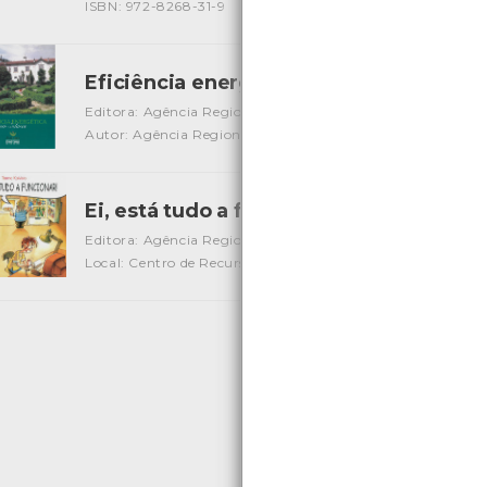
ISBN: 972-8268-31-9
Eficiência energética em solares
[Livros]
Editora: Agência Regional de Energia e Ambiente do Vale 
Autor: Agência Regional De Energia e Ambiente Do Vale 
Ei, está tudo a funcionar!
[Livros]
Editora: Agência Regional de Energia e Ambiente do Vale 
Local: Centro de Recursos do CMIA
ISBN: 972-98850-0-1
«
1
2