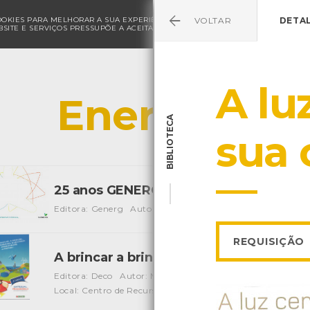
COOKIES PARA MELHORAR A SUA EXPERIÊNCIA DE NAVEGAÇÃO E PARA FINS ESTAT
VOLTAR
DETA
SITE E SERVIÇOS PRESSUPÕE A ACEITAÇÃO DA UTILIZAÇÃO DE COOKIES.
POLÍ
A lu
Energia
BIBLIOTECA
sua 
25 anos GENERG - Energia natural
[Livros]
Editora: Generg
Autor: Generg
Local: Centro de Recurso
REQUISIÇÃO
A brincar a brincar…energia aprendemo
Editora: Deco
Autor: Maria João Morgado, Isabel Oliveira,
Local: Centro de Recursos do CMIA