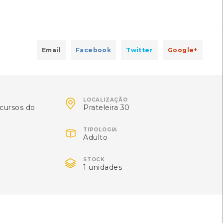
 de Energia
Local: Centro de Recursos do CMIA
Email
Facebook
Twitter
Google+
 de Energia
Local: Centro de Recursos do CMIA

LOCALIZAÇÃO
cursos do
Prateleira 30

TIPOLOGIA
Adulto
 de Energia
Local: Centro de Recursos do CMIA

STOCK
1 unidades
io da Economia e da Inovação
3-4