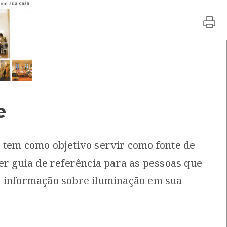
 Centro de Recursos do CMIA
ISBN: 972-771-186-3
al: Centro de recursos CMIA
e
a Costa e Maria João Pedreira
 tem como objetivo servir como fonte de
ser guia de referência para as pessoas que
 informação sobre iluminação em sua
 de Energia
Local: Centro de Recursos do CMIA