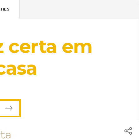
Pressione Enter

ÍSTICOS.
LHES
TICA DE COOKIES
HOJE
ENTRAR
z certa em
22º
/
22º
casa
s do CMIA
ISBN: 978-989-20-6225-9
s a poupar!...
[Livros]
 Pedro Almeida Vieira