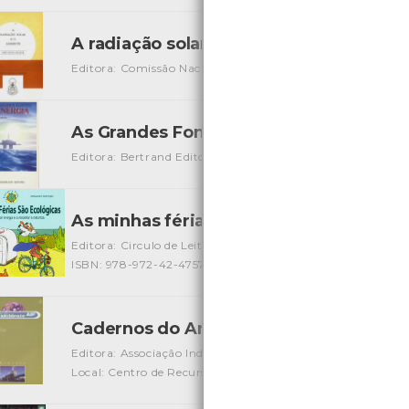
A radiação solar e o ambiente
[Livros]
Editora: Comissão Nacional do Ambiente
Autor: José Pin
As Grandes Fontes de Energia
[Livros]
Editora: Bertrand Editora
Autor: Pierre Kohler
Local: Ce
As minhas férias são ecológicas
[Livros]
Editora: Circulo de Leitores
Autor: Sylvie Baussier e Mélis
ISBN: 978-972-42-4757-1
Cadernos do Ambiente AIP - Energia nº
Editora: Associação Industrial Portuense
Autor: Associaçã
Local: Centro de Recursos do CMIA