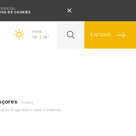
Pressione Enter

ÍSTICOS.
TICA DE COOKIES
HOJE
ENTRAR
18º
/
18º
 Açores
[Jogos]
ação Engenheiro José Cordeiros