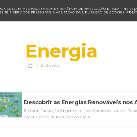
COOKIES PARA MELHORAR A SUA EXPERIÊNCIA DE NAVEGAÇÃO E PARA FINS ESTAT
SITE E SERVIÇOS PRESSUPÕE A ACEITAÇÃO DA UTILIZAÇÃO DE COOKIES.
POLÍ
Energia

Biblioteca
Descobrir as Energias Renováveis nos
Editora: Fundação Engenheiro José Cordeiros
Autor: Fund
Local: Centro de Recursos do CMIA