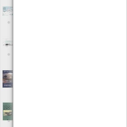
Local: Centro de Recursos do CMIA
Desencaminharte: festival arte pública Alto
Minho
[Outro]
Editora: Comunidade Intermunicipal do Minho-Lima
Autor: Comunidade Intermunicipal do Minho-Lima
Local: Centro de Documentação do Mar
Desenhos de Pedra
[Livros]
Editora: Câmara Municipal de Aveiro
Autor: Câmara Municipal de Aveiro
Local: Centro de Recursos do CMIA
ISBN: 972-913-57-9
Desportos náuticos - Centro de Mar | jan/dez
2016
[Outro]
Editora: Câmara Municipal de Viana do Castelo
Autor: Centro de Mar
Local: Centro de Documentação do Mar
Douro & Leixões- a vida portuária sobre o
signo dos bilhetes postais
[Outro]
Editora: Porto de Leixões
Autor: Jorge Fernandes Alves/ José Lima Torres