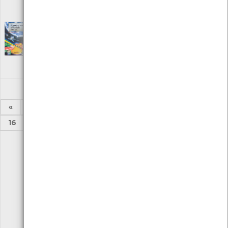
Local: Centro de Documentação do Mar
ISBN: 972-41-3213-7
É incrível mas é Verdade, sabia que…
[Livros]
Editora: Litexa Editora
Autor: Manuel de Almeida Arezes
Local: Centro de Recursos do CMIA
ISBN: 972-578-136-8
«
1
2
3
4
5
6
7
8
...
16
17
»