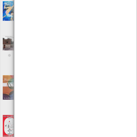
Crianças do Mar III
[Livros]
Editora: Devir
Autor: Daisuke Igarashi
Local: Centro de Mar
ISBN: 978-989-559-688-1
Da Azenha do Bonfim ao Forno Comunitário
- Lugar de Arques, Vila de Punhe
[Livros]
Editora: Junta de Freguesia de Vila de Punhe
Autor: Alípio Rodrigues Torres; António Manuel M. C. Costa;
Sandra Morgado;
Local: Centro de Recursos do CMIA
Da Gallaecia à Europa-região - Rotas
turísticas da nossa História
[Livros]
Editora: Eixo Atlántico do Noroeste Peninsular
Autor: Víctor Rodríguez Muníz, Laura Rodicio Pereira
Local: Centro de Documentação do Mar
ISBN: 978-989-99606-2-6
De águia a zebra
[Livros]
Editora: Plátano Editora
Autor: José Carlos Vasconcelos