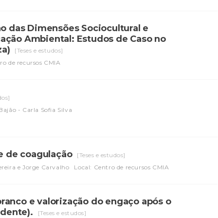
ão das Dimensões Sociocultural e
cação Ambiental: Estudos de Caso no
za)
[Teses e estudos]
tro de recursos CMIA
dos]
ajão - Carla Sofia Silva
se de coagulação
[Teses e estudos]
reira e Jorge Carvalho
Local: Centro de recursos CMIA
ranco e valorização do engaço após o
dente).
[Teses e estudos]