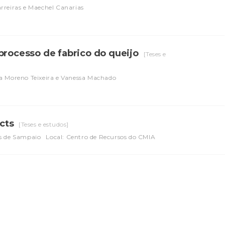
rreiras e Maechel Canarias
processo de fabrico do queijo
[Teses e
a Moreno Teixeira e Vanessa Machado
acts
[Teses e estudos]
as de Sampaio
Local: Centro de Recursos do CMIA