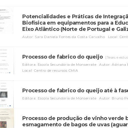
Potencialidades e Práticas de Integraç
Biofísica em equipamentos para a Edu
Eixo Atlântico (Norte de Portugal e Gali
Autor: Sara Daniela Fontes da Costa Carvalho
Local: Cen
Processo de fabrico do queijo
[Teses e estu
Editora: Escola Secundária de Monserrate
Autor: Adriana B
Local: Centro de recursos CMIA
Processo de fabrico do queijo até à fa
Editora: Escola Secundária de Monserrate
Autor: Bruno Pe
Processo de produção de vinho verde b
esmagamento de bagos de uvas (aguar