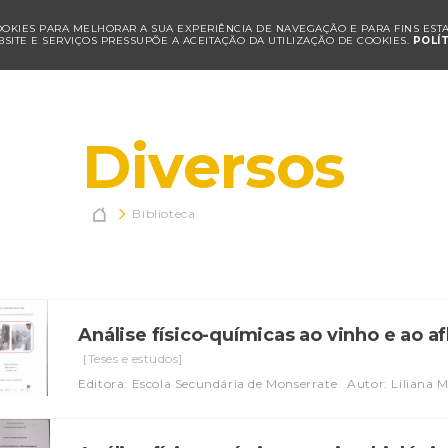
COOKIES PARA MELHORAR A SUA EXPERIÊNCIA DE NAVEGAÇÃO E PARA FINS ESTAT
SITE E SERVIÇOS PRESSUPÕE A ACEITAÇÃO DA UTILIZAÇÃO DE COOKIES.
POLÍ
Diversos

Biblioteca
Análise físico-químicas ao vinho e ao a
[Teses e estudos]
Editora: Escola Secundária de Monserrate
Autor: Liliana M