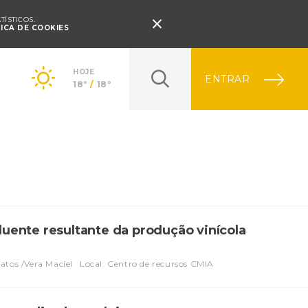
Pressione Enter

ÍSTICOS.
TICA DE COOKIES
HOJE
ENTRAR
18º
/
18º
fluente resultante da produção vinícola
atos /Vera Maciel
Local: Centro de recursos CMIA