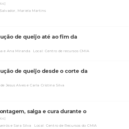
dos]
Salvador, Mariela Martins
ução de queijo até ao fim da
sa e Ana Miranda
Local: Centro de recursos CMIA
dução de queijo desde o corte da
de Jesus Alves e Carla Cristina Silva
ontagem, salga e cura durante o
dos]
eirós e Sara Silva
Local: Centro de Recursos do CMIA