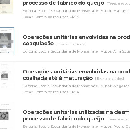
processo de fabrico do queijo
[Teses e estu
Editora: Escola Secundária de Monserrate
Autor: Mariana 
Local: Centro de recursos CMIA
Operações unitárias envolvidas na prod
coagulação
[Teses e estudos]
Editora: Escola Secundária de Monserrate
Autor: Ana Sou
Operações unitárias envolvidas na pro
coalhada até à maturação
[Teses e estudos]
Editora: Escola Secundária de Monserrate
Autor: Angélica 
Local: Centro de recursos CMIA
Operações unitárias utilizadas na desm
processo de fabrico do queijo
[Teses e estu
Editora: Escola Secundária de Monserrate
Autor: Pedro Qu