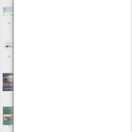
Local: Centro de Recursos do CMIA
Desencaminharte: festival arte pública Alto
Minho
[Outro]
Editora: Comunidade Intermunicipal do Minho-Lima
Autor: Comunidade Intermunicipal do Minho-Lima
Local: Centro de Documentação do Mar
Desenhos de Pedra
[Livros]
Editora: Câmara Municipal de Aveiro
Autor: Câmara Municipal de Aveiro
Local: Centro de Recursos do CMIA
ISBN: 972-913-57-9
Desportos náuticos - Centro de Mar | jan/dez
2016
[Outro]
Editora: Câmara Municipal de Viana do Castelo
Autor: Centro de Mar
Local: Centro de Documentação do Mar
Douro & Leixões- a vida portuária sobre o
signo dos bilhetes postais
[Outro]
Editora: Porto de Leixões
Autor: Jorge Fernandes Alves/ José Lima Torres