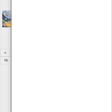
Local: Centro de Documentação do Mar
ISBN: 972-41-3213-7
É incrível mas é Verdade, sabia que…
[Livros]
Editora: Litexa Editora
Autor: Manuel de Almeida Arezes
Local: Centro de Recursos do CMIA
ISBN: 972-578-136-8
«
1
2
3
4
5
6
7
8
...
16
17
»