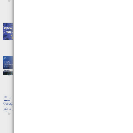
Sociais e Humanas da Universidade Nova de Lisboa
Autor: Ricardo Manuel Madruga da Costa
Local: Centro de Documentação do Mar
ISBN: 978-972-95563-0-0
A migração das alforrecas
[Livros]
Editora: Livros Horizonte
Autor: Rui Cerqueira Coelho
Local: Centro de Documentação do Mar
ISBN: 978-972-24-1969-7
A Náutica como factor de desenvolvimento
da região Norte - monografia
[Periódicos]
Editora: INTERCÉLTICA- Associação Cultural, Desportiva e Turística
Autor: INTERCÉLTICA- Associação Cultural, Desportiva e Turística
Local: Centro de Documentação do Mar
ISBN: ISSN 0872-914X
A náutica como factor de desenvolvimento
da região Norte - relatório final - 2008
[Livros]
Editora: INTERCÉLTICA- Associação Cultural, Desportiva e Turística
Autor: INTERCÉLTICA- Associação Cultural, Desportiva e Turística
Local: Centro de Documentação do Mar