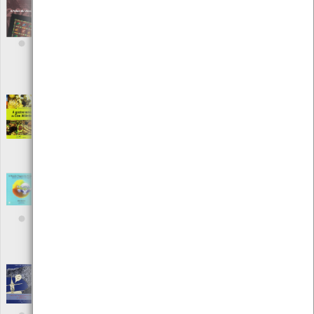
A Falar de Viana - Volume XIV - Série 2
[Livros]
Editora: Câmara Municipal de Viana do Castelo; Viana Festas
(Associação Promotora das Festas da Cidade de Viana do Castelo
Autor: Câmara Municipal de Viana do Castelo; Viana Festas
(Associação Promotora das Festas da Cidade de Viana do Castelo
Local: Centro de Recursos do CMIA
ISBN: 2182-6943
A gastronomia do Eixo Atlântico
[Livros]
Editora: Ediciónes Nigra Trea S.L.
Autor: Francisco Sampaio e Francisco J. Gil
Local: Centro de Recursos do CMIA
ISBN: 978-84-95364-54-8
A grande viagem dos homens através do
tempo e espaço
[Livros]
Editora: Guimarães Editores S.A.
Autor: Júlio Moreira
Local: Centro de Recursos do CMIA
ISBN: 978-972-665-624-1
A ilha do Faial na logística da frota
americana no "século Dabney"
[Livros]
Editora: Centro de História de Além Mar - Faculdade De Ciências