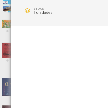
A costa do Baixo Miño
[Livros]
Editora: Anabam

STOCK
Autor: Luís Dorado Senra e Agustín Ferreira Lorenzo
1 unidades
Local: Centro de Recursos do CMIA
À Descoberta da Penha de França
[Jogos]
Editora: Ideias com História
Autor: Ideias com História
Local: Centro de Recursos do CMIA
A destruição do ecomuseu dos ENVC - um
acto ignóbil que a história jamais absolverá
[Outro]
Editora: Edições À BOLINA
Autor: Gonçalo Fagundes Meira
Local: Centro de Documentação do Mar
ISBN: 978-989-98339-1-3
A Expo' 98 - de A a Z
[Livros]
Editora: Parque Expo 98 S.A.
Autor: Expo' 98
Local: Centro de Recursos do CMIA
ISBN: 972-8127-59-6