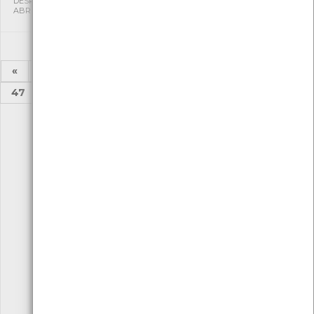
DESPORTIVA CAPITÃES DE
DESPORTIVA CAPITÃES DE
ABRIL
ABRIL
«
1
2
...
42
43
44
45
46
47
48
...
52
53
»