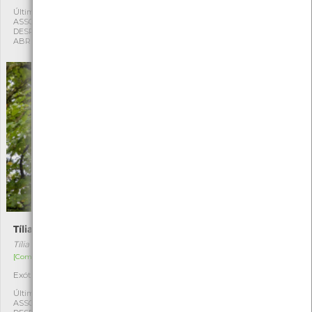
Última observação por:
Última observação por:
ASSOCIAÇÃO CULTURAL E
ASSOCIAÇÃO CULTURAL E
DESPORTIVA CAPITÃES DE
DESPORTIVA CAPITÃES DE
ABRIL
ABRIL
Tília-de-folhas-pequenas
Teixo
Tília cordata
Taxus baccata
[Comum]
[Raro]
Exótica
Autóctone
1
1
Última observação por:
Última observação por:
ASSOCIAÇÃO CULTURAL E
ASSOCIAÇÃO CULTURAL E