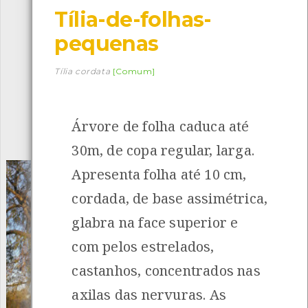
Tília-de-folhas-
Descarregar a app BioRegisto
pequenas
Tília cordata
[Comum]
1056
Espécies
4839
Observações
Árvore de folha caduca até
INANCIAMENTO
30m, de copa regular, larga.
Apresenta folha até 10 cm,
cordada, de base assimétrica,
glabra na face superior e
com pelos estrelados,
castanhos, concentrados nas
axilas das nervuras. As