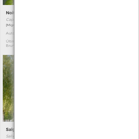
Noitibó-da-europa
Campainhas-do-outono
Caprimulgus europaeus
Acis autumnale
[Migrador]
[Comum]
Autóctone
Última observação por:
2
2
Mónica Rocha
Última observação por:
Bruno
Salgueiro-chorão
Ulmeiro
Salix babylonica
Ulmus minor