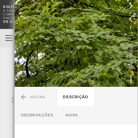

POLÍTICA DE COOKIES
. O CMIA UTILIZA COOKIES PARA MELHORAR

A SUA EXPERIÊNCIA DE NAVEGAÇÃO E PARA FINS ESTATÍSTICOS.
A
CONTINUAÇÃO DA UTILIZAÇÃO DESTE WEBSITE E SERVIÇOS

PRESSUPÕE A ACEITAÇÃO DA UTILIZAÇÃO DE COOKIES.
POLÍTICA
DE COOKIES
BioRegisto
ENTRAR
]
1/2
TERMOS DE UTILIZAÇÃO
GALERIA [
SUBMETER OBSERVAÇÃO
VOLTAR
DESCRIÇÃO
Pesquisa
OBSERVAÇÕES
MAPA