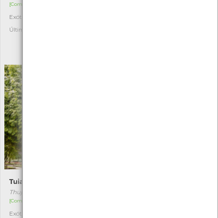
[Comum]
[Raro]
Exótica
Autóctone
3
1
Última observação por: Filipe
Última observação por:
ASSOCIAÇÃO CULTURAL E
DESPORTIVA CAPITÃES DE
ABRIL
Tuia-gigante
Tília-de-folhas-grandes
Thuja plicata
Tília platyphyllos
[Comum]
[Comum]
Exótica
Exótica
1
1