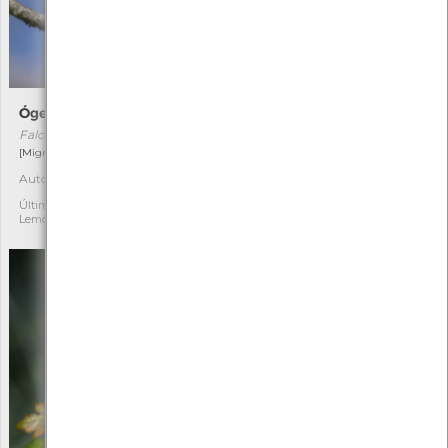
Ógea
Tágueda
Falco subbuteo
Dittrichia viscosa
[Migrador]
[Comum]
Autóctone
Autóctone
2
1
Última observação por: Tiago
Última observação por:
Lemos
Caetano Martins