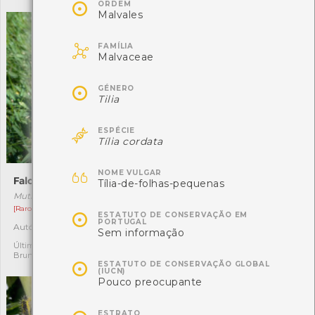

ORDEM
Malvales

FAMÍLIA
Malvaceae

GÉNERO
Tilia

ESPÉCIE
Tília cordata

NOME VULGAR
Falo-do-diabo
Gaiteiro-ocidental
Tília-de-folhas-pequenas
Mutinus elegans
Calopteryx xanthostoma
[Raro]
[Comum]

ESTATUTO DE CONSERVAÇÃO EM
PORTUGAL
Autóctone
Autóctone
1
1
Sem informação
Última observação por:
Última observação por:
Bruna Ruschel Pires
Mariana Sousa

ESTATUTO DE CONSERVAÇÃO GLOBAL
(IUCN)
Pouco preocupante
ESTRATO