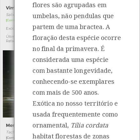
flores são agrupadas em
Vimeiro
Tamargueira
umbelas, não pendulas que
Salix kirilowiana
Tamarix africana
[Comum]
[Comum]
partem de uma bractea. A
Exótica
Autóctone
1
1
floração desta espécie ocorre
Última observação por:
Última observação por:
Rafael C.
Rafael C.
no final da primavera. É
considerada uma espécie
com bastante longevidade,
conhecendo-se exemplares
com mais de 500 anos.
Exótica no nosso território e
usada frequentemente como
ornamental,
Tília cordata
Mergulhão-pequeno
Cotovia-de-poupa
Tachybaptus ruficollis
Galerida cristata
habitat florestas de zonas
[Comum e residente]
[Residente]