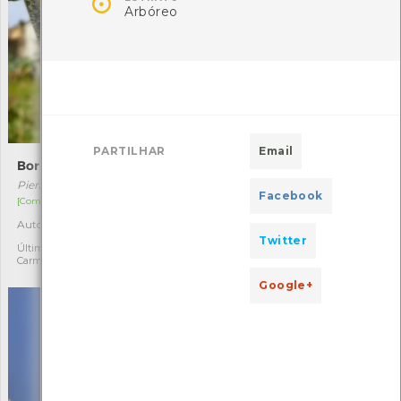

Arbóreo
PARTILHAR
Email
Borboleta-das-couves
Fucus serratus
Pieris brassicae
Fucus serratus
Facebook
[Comum]
[Distribuição residual]
Autóctone
Autóctone
5
1
Twitter
Última observação por:
Última observação por:
Carmen Pereira
Marina Dolbeth
Google+