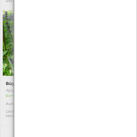
Rita Carvalho
Cláudia Oliveira
Búgula
Umbigo-de-Vénus
Ajuga reptans
Umbilicus rupestris
[Comum]
[Comum]
Autóctone
Autóctone
1
1
Última observação por:
Última observação por:
Mónica Rocha
Fatima Camilo