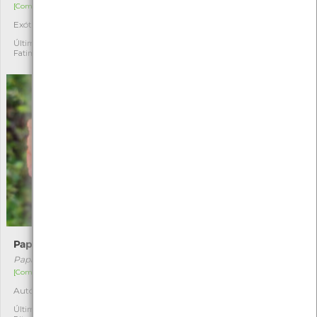
[Comum]
[Comum]
Exótica invasora
Autóctone
2
1
Última observação por:
Última observação por:
Fatima Camilo
Fatima Camilo
Papoila-longa
Congossa-maior
Papaver dubium
Vinca major
[Comum]
[Comum]
Autóctone
Exótica
1
1
Última observação por: Ana
Última observação por: