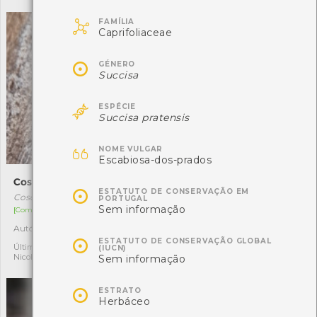

FAMÍLIA
Caprifoliaceae

GÉNERO
Succisa

ESPÉCIE
Succisa pratensis

NOME VULGAR
Escabiosa-dos-prados
Coscinia cribraria
Oedemera nobilis

ESTATUTO DE CONSERVAÇÃO EM
Coscinia cribraria
Oedemera nobilis
PORTUGAL
Sem informação
[Comum]
[Comum]
Autóctone
Autóctone
1
1

ESTATUTO DE CONSERVAÇÃO GLOBAL
Última observação por:
Última observação por:
(IUCN)
Nicole Viana
Nicole Viana
Sem informação

ESTRATO
Herbáceo