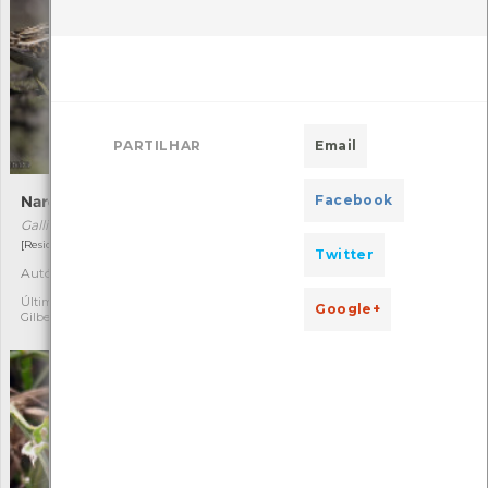
PARTILHAR
Email
Facebook
Narceja-comum
Escabiosa-dos-prados
Gallinago gallinago
Succisa pratensis
[Residente com distribuição residual]
[Raro]
Twitter
Autóctone
Autóctone
1
1
Última observação por:
Última observação por:
Google+
Gilberto Pereira
Mónica Rocha