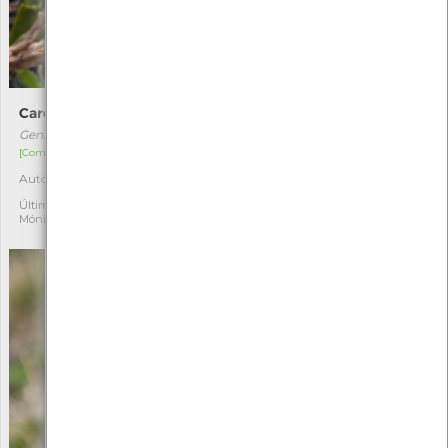
Carqueja
Doce-amarga
Genista tridentata
Solanum dulcamara
[Comum]
[Comum]
Autóctone
Autóctone
3
1
Última observação por:
Última observação por:
Mónica Rocha
Mónica Rocha