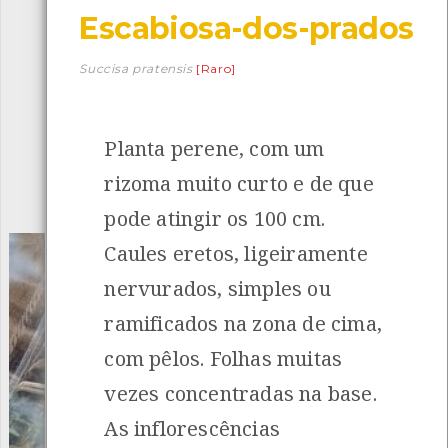
Escabiosa-dos-prados
Descarregar a app BioRegisto
Succisa pratensis
[Raro]
Planta perene, com um
1056
Espécies
4839
Observações
rizoma muito curto e de que
INANCIAMENTO
pode atingir os 100 cm.
Caules eretos, ligeiramente
nervurados, simples ou
ramificados na zona de cima,
com pêlos. Folhas muitas
vezes concentradas na base.
As inflorescências