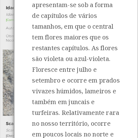
apresentam-se sob a forma
Idaea ochrata
Percevejo-da-couve
de capítulos de vários
Idaea ochrata
Eurydema oleracea
[Comum]
[Comum]
tamanhos, em que o central
Autóctone
Autóctone
1
1
tem flores maiores que os
Última observação por:
Última observação por:
Nicole Viana
Nicole Viana
restantes capítulos. As flores
são violeta ou azul-violeta.
Floresce entre julho e
setembro e ocorre em prados
vivazes húmidos, lameiros e
também em juncais e
turfeiras. Relativamente rara
no nosso território, ocorre
Scarites cyclops
Prionus coriarius
Scarites cyclops
Prionus coriarius
em poucos locais no norte e
[Distribuição residual]
[Comum]