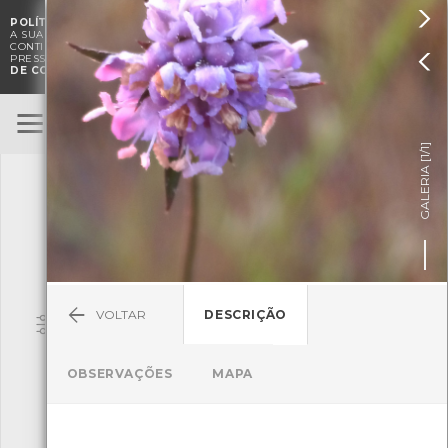

POLÍTICA DE COOKIES
. O CMIA UTILIZA COOKIES PARA MELHORAR

A SUA EXPERIÊNCIA DE NAVEGAÇÃO E PARA FINS ESTATÍSTICOS.
A
CONTINUAÇÃO DA UTILIZAÇÃO DESTE WEBSITE E SERVIÇOS

PRESSUPÕE A ACEITAÇÃO DA UTILIZAÇÃO DE COOKIES.
POLÍTICA
DE COOKIES
BioRegisto
ENTRAR
]
1/1
TERMOS DE UTILIZAÇÃO
GALERIA [
SUBMETER OBSERVAÇÃO
VOLTAR
DESCRIÇÃO
Pesquisa
OBSERVAÇÕES
MAPA