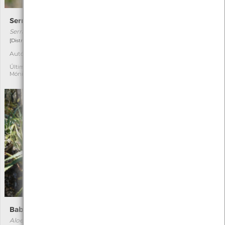
Serrátula-dos-tintureiros
Enleios-rosa
Serratula tinctoria
Cuscuta planiflora
[Distribuição residual]
[Distribuição residual]
Autóctone
Autóctone
5
1
Última observação por:
Última observação por:
Mónica Rocha
Mónica Rocha
Babosa
Malvão
Aloe arborescens
Lavatera cretica