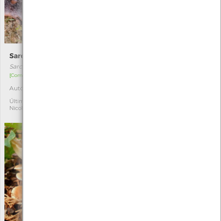
Sarcodon imbricatus
Rhodocollybia butyracea
Sarcodon imbricatus
Rhodocollybia butyracea
[Comum]
[Comum]
Autóctone
Autóctone
1
1
Última observação por:
Última observação por:
Nicole Viana
Nicole Viana