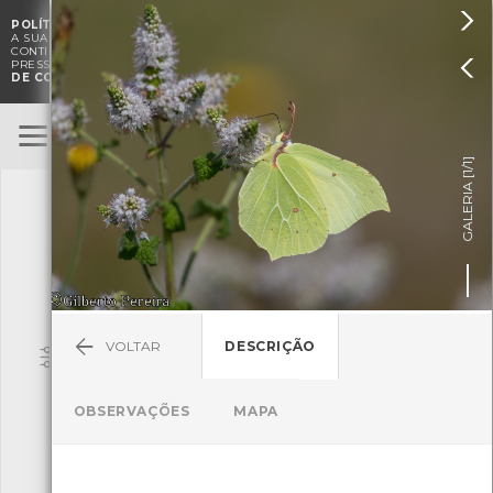

POLÍTICA DE COOKIES
. O CMIA UTILIZA COOKIES PARA MELHORAR

A SUA EXPERIÊNCIA DE NAVEGAÇÃO E PARA FINS ESTATÍSTICOS.
A
CONTINUAÇÃO DA UTILIZAÇÃO DESTE WEBSITE E SERVIÇOS

PRESSUPÕE A ACEITAÇÃO DA UTILIZAÇÃO DE COOKIES.
POLÍTICA
DE COOKIES
BioRegisto
ENTRAR
]
1/1
TERMOS DE UTILIZAÇÃO
GALERIA [
SUBMETER OBSERVAÇÃO
VOLTAR
DESCRIÇÃO
Pesquisa
OBSERVAÇÕES
MAPA