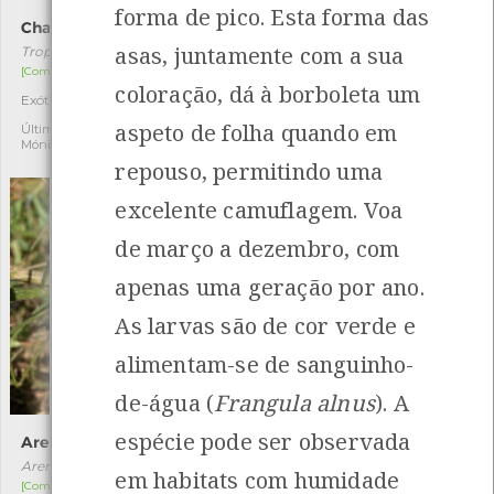
forma de pico. Esta forma das
Chagas
Botão-azul
asas, juntamente com a sua
Tropaeolum majus
Jasione montana
[Comum]
[Comum]
coloração, dá à borboleta um
Exótica invasora
Autóctone
1
5
aspeto de folha quando em
Última observação por:
Última observação por:
Mónica Rocha
Mónica Rocha
repouso, permitindo uma
excelente camuflagem. Voa
de março a dezembro, com
apenas uma geração por ano.
As larvas são de cor verde e
alimentam-se de sanguinho-
de-água (
Frangula alnus
). A
espécie pode ser observada
Arenária
Sobreiro
Arenaria montana
Quercus suber
em habitats com humidade
[Comum]
[Comum]