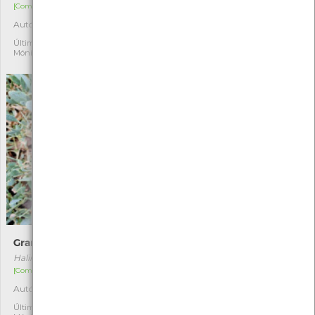
[Comum]
[Comum]
Autóctone
Autóctone
3
1
Última observação por:
Última observação por:
Mónica Rocha
Nicole Viana
Gramata-branca
Sugador-de-pinhas
Halimione portulacoides
Leptoglossus occidentalis
[Comum]
[Comum]
Autóctone
Exótica
4
2
Última observação por:
Última observação por: