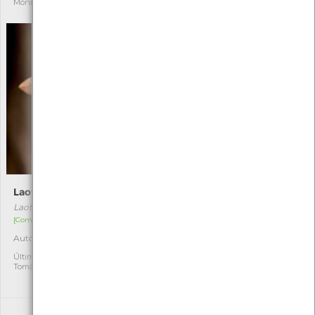
Mónica Rocha
Nicole Viana
Laothoe populi
Cigarrinha-verde
Laothoe populi
Cicadella viridis
[Comum]
[Comum]
Autóctone
Autóctone
2
3
Última observação por:
Última observação por:
Tomás Freitas
Turma A2A/A3A/A4A-
EBArcozelo(2020 a2023)