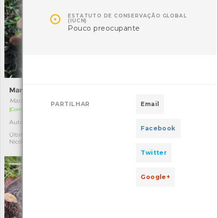

ESTATUTO DE CONSERVAÇÃO GLOBAL
(IUCN)
Pouco preocupante
Marasmius oreades
Suillus luteus
Marasmius oreades
Suillus luteus
PARTILHAR
Email
[Comum]
[Comum]
Autóctone
Última observação por:
2
2
Facebook
Nicole Viana
Última observação por:
Nicole Viana
Twitter
Google+