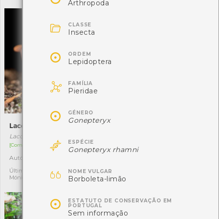
Arthropoda

CLASSE
Insecta

ORDEM
Lepidoptera

FAMÍLIA
Pieridae

GÉNERO
Gonepteryx
Laccaria laccata
Míscaro-amarelo
Laccaria laccata
Tricholoma equestre

ESPÉCIE
[Comum]
[Comum]
Gonepteryx rhamni
Autóctone
Autóctone
11
1

Última observação por:
Última observação por:
NOME VULGAR
Mónica Rocha
Nicole Viana
Borboleta-limão

ESTATUTO DE CONSERVAÇÃO EM
PORTUGAL
Sem informação