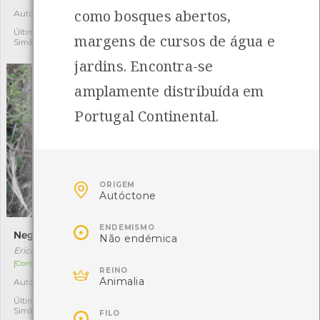
como bosques abertos,
Autóctone
Autóctone
3
5
Última observação por:
Última observação por:
margens de cursos de água e
Simão Sá
Simão Sá
jardins. Encontra-se
amplamente distribuída em
Portugal Continental.

ORIGEM
Autóctone

ENDEMISMO
Negrela
Tremela
Não endémica
Erica cinerea
Naematelia aurantia
[Comum]
[Comum]

REINO
Animalia
Autóctone
Autóctone
4
2
Última observação por:
Última observação por:

Simão Sá
Nicole Viana
FILO