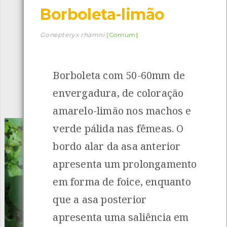
Borboleta-limão
Descarregar a app BioRegisto
Gonepteryx rhamni
[Comum]
Borboleta com 50-60mm de
1056
Espécies
4839
Observações
envergadura, de coloração
INANCIAMENTO
amarelo-limão nos machos e
verde pálida nas fêmeas. O
bordo alar da asa anterior
apresenta um prolongamento
em forma de foice, enquanto
que a asa posterior
apresenta uma saliência em