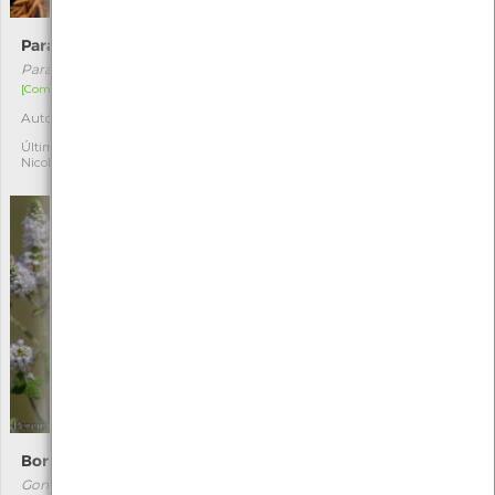
Paralepista flaccida
Tricholomopsis rutilans
Paralepista flaccida
Tricholomopsis rutilans
[Comum]
[Comum]
Autóctone
Autóctone
2
1
Última observação por:
Última observação por:
Nicole Viana
Nicole Viana
Borboleta-limão
Lagartixa-da-Madeira
Gonepteryx rhamni
Teira dugesii