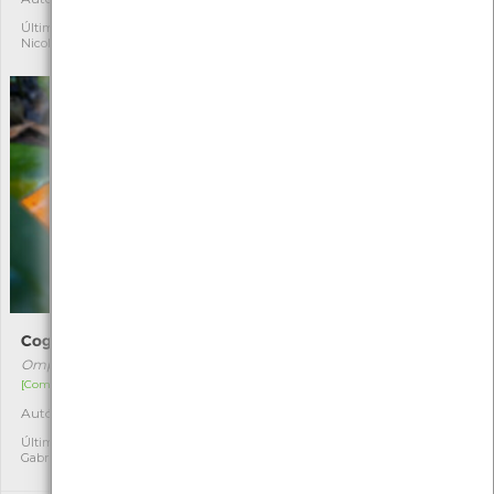
Última observação por:
Última observação por:
Nicole Viana
Nicole Viana
Cogumelo-das-Oliveiras
Sapateira
Omphalotus olearius
Cancer pagurus
[Comum]
[Comum]
Autóctone
Autóctone
1
1
Última observação por:
Última observação por:
Gabriel Santos
Nicole Viana