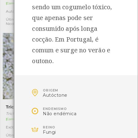
[Comum]
[Comum]
sendo um cogumelo tóxico,
Autóctone
Autóctone
3
1
que apenas pode ser
Última observação por:
Última observação por:
Nicole Viana
Nicole Viana
consumido após longa
cocção. Em Portugal, é
comum e surge no verão e
outono.

ORIGEM
Autóctone
Trichopoda pictipennis
Pato-mandarim

ENDEMISMO
Não endémica
Trichopoda pictipennis
Aix galericulata
[Comum]
[Acidental]

Exótica
Exótica
1
1
REINO
Fungi
Última observação por:
Última observação por: jose