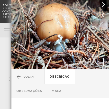

POLÍTICA DE COOKIES
. O CMIA UTILIZA COOKIES PARA MELHORAR

A SUA EXPERIÊNCIA DE NAVEGAÇÃO E PARA FINS ESTATÍSTICOS.
A
CONTINUAÇÃO DA UTILIZAÇÃO DESTE WEBSITE E SERVIÇOS

PRESSUPÕE A ACEITAÇÃO DA UTILIZAÇÃO DE COOKIES.
POLÍTICA
DE COOKIES
BioRegisto
ENTRAR
]
1/1
TERMOS DE UTILIZAÇÃO
GALERIA [
SUBMETER OBSERVAÇÃO
VOLTAR
DESCRIÇÃO
Pesquisa
OBSERVAÇÕES
MAPA