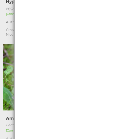
Hypholoma fasciculare
Tricoloma-sulfúreo
Hypholoma fasciculare
Tricholoma sulphureum
[Comum]
[Comum]
Autóctone
Autóctone
9
1
Última observação por:
Última observação por:
Nicole Viana
Nicole Viana
Ametista-enganadora
Cantarelo
Laccaria amethystina
Cantharellus pallens
[Comum]
[Comum]
Autóctone
Autóctone
4
1