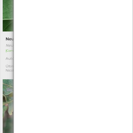
Neuroterus numismalis
Vespa-bugalheira-prateada
Neuroterus numismalis
Andricus quercustozae
[Comum]
[Comum]
Autóctone
Autóctone
1
2
Última observação por:
Última observação por:
Nicole Viana
Nicole Viana