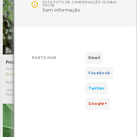

ESTATUTO DE CONSERVAÇÃO GLOBAL
(IUCN)
Sem informação
PARTILHAR
Email
Frontinellina frutetorum
Oncocera semirubella
Frontinellina frutetorum
Oncocera semirubella
Facebook
[Comum]
[Comum]
Autóctone
Autóctone
1
1
Twitter
Última observação por:
Última observação por:
Nicole Viana
Nicole Viana
Google+