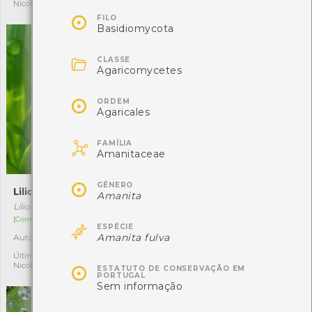
Nicole Viana
alberto lima silva rodrigues

FILO
Basidiomycota

CLASSE
Agaricomycetes

ORDEM
Agaricales

FAMÍLIA
Amanitaceae

GÉNERO
Lilioceris lilii
Spilosoma lutea
Amanita
Lilioceris lilii
Spilosoma lutea
[Comum]
[Comum]

ESPÉCIE
Amanita fulva
Autóctone
Autóctone
2
1
Última observação por:
Última observação por:
Nicole Viana
Nicole Viana

ESTATUTO DE CONSERVAÇÃO EM
PORTUGAL
Sem informação