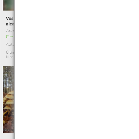
Vespa-bugalheira-
Amanita fulva
alcachofra
Amanita fulva
Andricus foecundatrix
[Comum]
[Comum]
Autóctone
2
Autóctone
2
Última observação por:
Nicole Viana
Última observação por:
Nicole Viana