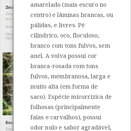
amarelado (mais escuro no
Zeuzera pyrina
Aranha-caranguejo-de-
tubérculos
centro) e lâminas brancas, ou
Zeuzera pyrina
Thomisus onustus
[Comum]
pálidas, e livres. Pé
[Comum]
Autóctone
2
Autóctone
3
cilíndrico, oco, floculoso,
Última observação por:
PEUVC
Última observação por:
branco com tons fulvos, sem
Carina Parente
anel. A volva possui cor
branca-rosada com tons
fulvos, membranosa, larga e
muito alta (em forma de
saco). Espécie micorrízica de
folhosas (principalmente
faias e carvalhos), possui
Exosoma lusitanicum
Hylotrupes bajulus
odor nulo e sabor agradável,
Exosoma lusitanicum
Hylotrupes bajulus