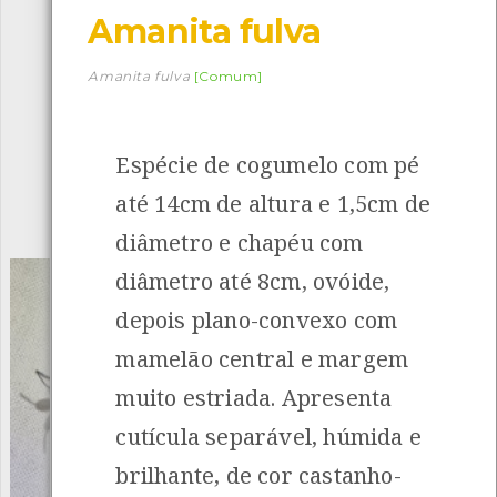
Amanita fulva
Descarregar a app BioRegisto
Amanita fulva
[Comum]
Espécie de cogumelo com pé
1056
Espécies
4837
Observações
até 14cm de altura e 1,5cm de
INANCIAMENTO
diâmetro e chapéu com
diâmetro até 8cm, ovóide,
depois plano-convexo com
mamelão central e margem
muito estriada. Apresenta
cutícula separável, húmida e
brilhante, de cor castanho-