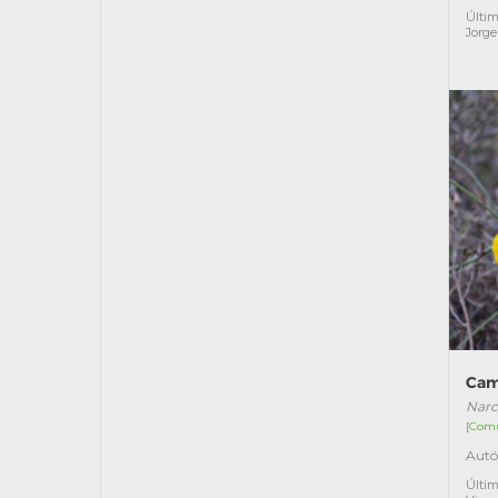
Últim
Jorge
Cam
Narc
[Com
Autó
Últim