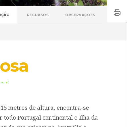
IÇÃO
RECURSOS
OBSERVAÇÕES
osa
mum]
 15 metros de altura, encontra-se
r todo Portugal continental e Ilha da
Alga-nodosa
Falso-musgo-irlandês
Ascophyllum nodosum
Mastocarpus stellatus