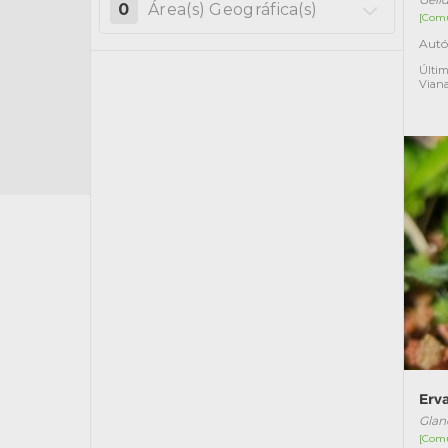
0
Área(s) Geográfica(s)
[Com
Autó
Últim
Vian
Erva
Glan
[Com