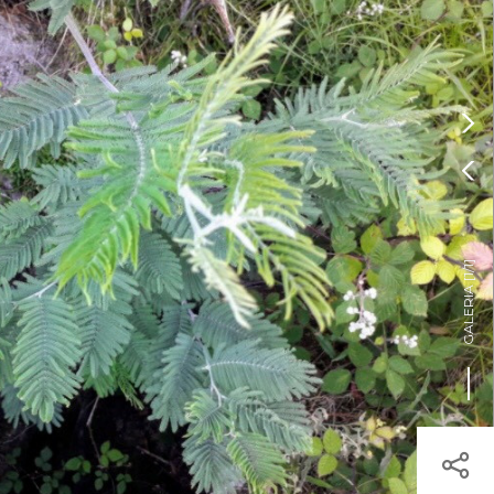
Pressione Enter

ÍSTICOS.
TICA DE COOKIES

HOJE
ENTRAR
20º
/
20º

]
1/1
GALERIA [
egisto