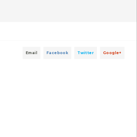
ltima observação por: Nicole
Última observação por: Nicole
Viana
Viana
Email
Facebook
Twitter
Google+
Abelha-carpinteira-violeta
Navalheira
Xylocopa violacea
Necora puber
[Comum]
[Comum]
Autóctone
Autóctone
2
1
ltima observação por: Nicole
Última observação por: Nicole