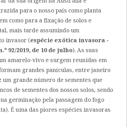
ar da sua origem na Austrália e
Distribuição residual]
[Comum]
trazida para o nosso país como planta
Autóctone
Autóctone
2
1
em como para a fixação de solos e
ltima observação por: Nicole
Última observação por: Nicole
Viana
Viana
stal, mais tarde assumindo um
o invasor (
espécie exótica invasora -
.º 92/2019, de 10 de julho
). As suas
 um amarelo-vivo e surgem reunidas em
 formam grandes panículas, entre janeiro
uz um grande número de sementes que
ncos de sementes dos nossos solos, sendo
sua germinação pela passagem do fogo
ita). É uma das piores espécies invasoras
Combatente
Chilreta
Calidris pugnax
Sternula albifrons
Migrador]
[Migrador]