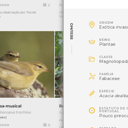
ctone
Autóctone
2
9
a observação por: Nicole
Última observação por: Nicole
Ú
a
Viana

ORIGEM
RESUMO
Exótica invas

REINO
Plantae

CLASSE
Magnoliopsid

FAMÍLIA
Fabaceae

ESPÉCIE
Acacia dealb
osa-musical
Rouxinol-comum

ESTATUTO DE 
PORTUGAL
loscopus trochilus
Luscinia megarrhynchos
P
Pouco preoc
ador]
Autóctone
1
ctone
5
Última observação por: