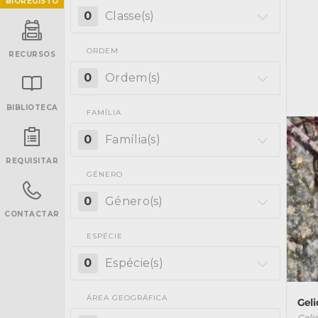
BIOREGISTO
0
Classe(s)
ORDEM
RECURSOS
0
Ordem(s)
BIBLIOTECA
FAMÍLIA
INANCIAMENTO
0
Família(s)
REQUISITAR
GÉNERO
0
Género(s)
CONTACTAR
ESPÉCIE
0
Espécie(s)
ÁREA GEOGRÁFICA
Gel
Geli