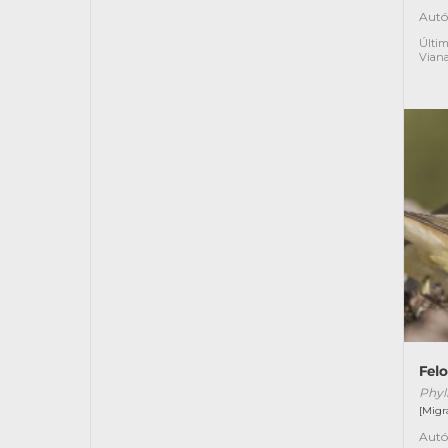
Autó
Últim
Vian
Fel
Phyl
[Migr
Autó