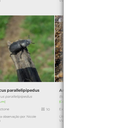
a
Viana
cus parallelipipedus
Ascídia-estrela
us parallelipipedus
Botryllus schlosseri
um]
[Comum]
ctone
Exótica invasora
E
10
2
a observação por: Nicole
Última observação por: Nicole
Ú
a
Viana