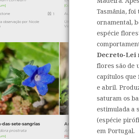
Madeira. Apes
um]
[Comum]
[
Tasmânia, foi 
ctone
Autóctone
1
5
ornamental, b
a observação por: Nicole
Última observação por: Nicole
Ú
a
Viana
espécie flore
comportament
Decreto-Lei n
flores são de
capítulos que
e abril. Prod
saturam os ba
estimulada a 
(espécie piróf
-das-sete-sangrias
Anémona-dos-bosques
em Portugal.
dora prostrata
Anemone trifolia
um]
[Raro]
[