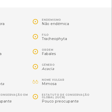
Autóctone
Autóctone
1
2
ltima observação por:
Última observação por: Pedro
ROCHA FERNANDO
Jorge Nogueira Correia

ENDEMISMO
ora
Não endémica

FILO
Tracheophyta

ORDEM
a
Fabales

GÉNERO
Acacia

NOME VULGAR
ata
Mimosa
Cecília
Limo-corriola

CONSERVAÇÃO EM
ESTATUTO DE CONSERVAÇÃO
GLOBAL (IUCN)
yronia cecilia
Saccorhiza polyschides
upante
Pouco preocupante
[Comum]
[Comum]
Autóctone
Autóctone
5
1