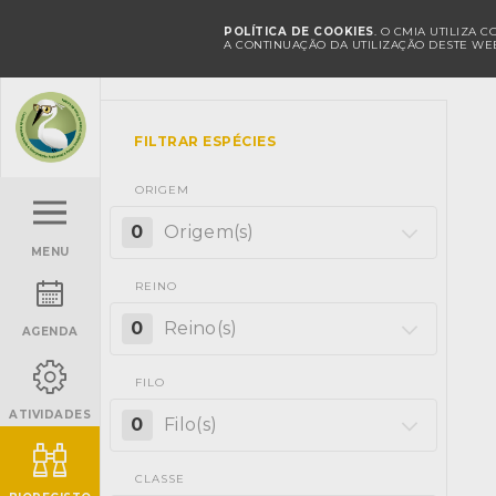
POLÍTICA DE COOKIES
. O CMIA UTILIZA 
A CONTINUAÇÃO DA UTILIZAÇÃO DESTE WEB
FILTRAR ESPÉCIES
ORIGEM
0
Origem(s)
MENU
REINO
0
Reino(s)
AGENDA
FILO
ATIVIDADES
0
Filo(s)
CLASSE