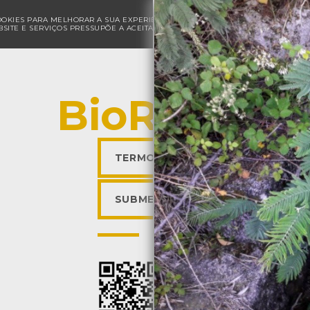
COOKIES PARA MELHORAR A SUA EXPERIÊNCIA DE NAVEGAÇÃO E PARA FINS ESTAT
SITE E SERVIÇOS PRESSUPÕE A ACEITAÇÃO DA UTILIZAÇÃO DE COOKIES.
POLÍ
BioRegisto
TERMOS DE UTILIZAÇÃO
SUBMETER OBSERVAÇÃO
Descarregar a app BioR