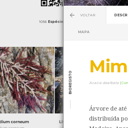
VOLTAR
DESCR
1056
Espécies
4829
Observações
MAPA
Mim
BIOREGISTO
Acacia dealbata
[Co
Árvore de até
distribuída po
idium corneum
Lithophyllum byssoides
dium corneum
Lithophyllum byssoides