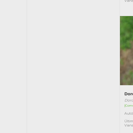
Vian
Dor
Dorc
[Com
Autó
Últim
Vian