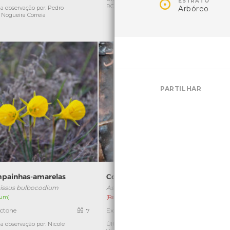

ESTRATO
ROCHA FERNANDO
Arbóreo
a observação por: Pedro
Ú
 Nogueira Correia
PARTILHAR
painhas-amarelas
Cogumelo-anémona-do-mar
issus bulbocodium
Aseroë rubra
um]
[Raro]
ctone
Exótica
7
3
a observação por: Nicole
Última observação por: Nicole
Ú