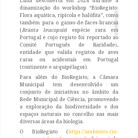
Lima descoberta em 2024 durante a
dinamização do workshop “BioRegisto:
]
Flora aquática, ripícola e halófita”, como
1/2
GALERIA [
também para o ganso-de-faces-brancas
(
Branta leucopsis
) espécie rara em
Portugal e cujo registo foi reportado ao
Comité Português de Raridades,
entidade que valida registos de aves
raras ou acidentais em Portugal
(continente e arquipélagos).
Para além do BioRegisto, a Câmara
Municipal tem desenvolvido um
conjunto de iniciativas no âmbito da
Rede Municipal de Ciência, promovendo
a exploração da biodiversidade e dos
espaços naturais no concelho nas mais
diversas áreas da biologia.
O BioRegisto (
https://ambiente.cm-