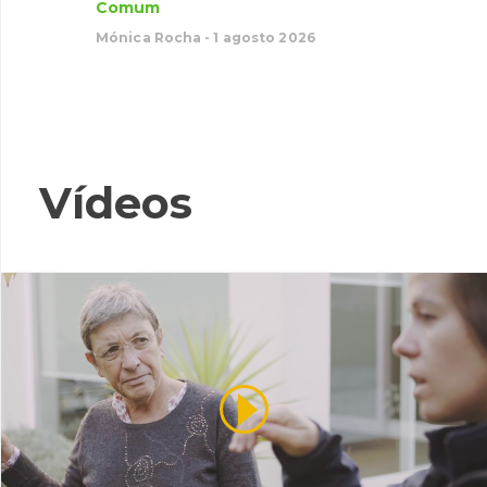
Comum
Psammec
Mónica Rocha - 1 agosto 2026
Comu
Mónica 
Vídeos