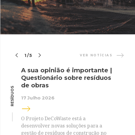


1/5
VER NOTÍCIAS
A sua opinião é importante |
Questionário sobre resíduos
de obras
RESÍDUOS
17 Julho 2026
O Projeto DeCoWaste está a
desenvolver novas soluções para a
gestão de resíduos de construção no