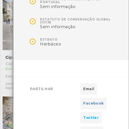

PORTUGAL
Sem informação

ESTATUTO DE CONSERVAÇÃO GLOBAL
(IUCN)
Sem informação

ESTRATO
Herbáceo
Cipreste
Gazania rigens
Cupressus sempervirens
Gazania rigens
[Comum]
[Comum]
Exótica
Exótica
1
1
Última observação por:
Última observação por: Rita
Kaylaine Bardasson
Miranda
PARTILHAR
Email
Facebook
Twitter