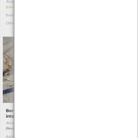
Acanthus mollis
Rhagonycha fulva
[Comum]
[Comum]
Exótica invasora
Autóctone
4
4
Última observação por: ines
Última observação por:
Mónica Rocha
Borrelho-de-coleira-
Libelinha-branca
interrompida
Platycnemis latipes
Anarhynchus alexandrinus
[Comum]
[Residente]
Autóctone
5
Autóctone
28