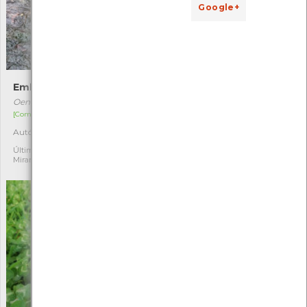
Google+
Embude
Malva
Oenanthe crocata
Malva sylvestris
[Comum]
[Comum]
Autóctone
Autóctone
3
1
Última observação por: Rita
Última observação por:
Miranda
Soraia Castro