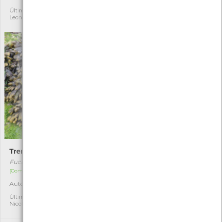
Última observação por:
Nicole Viana
Última observação por:
Leonor Cruz
Tremoço-do-mar
Sphaeroma serratum
Fucus spiralis
Sphaeroma serratum
[Comum]
[Comum]
Autóctone
Autóctone
5
1
Última observação por:
Última observação por:
Nicole Viana
Nicole Viana