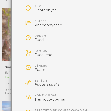
Bruna Gandres
Soraia Castro

FILO
Ochrophyta

CLASSE
Phaeophyceae

ORDEM
Fucales

FAMÍLIA
Fucaceae

GÉNERO
Soagem
Soagem-das-víboras
Fucus
Echium plantagineum
Echium rosulatum
[Comum]
[Comum]

ESPÉCIE
Autóctone
Autóctone
5
6
Fucus spiralis
Última observação por:
Última observação por:
Francisco Correia
Diana

NOME VULGAR
Tremoço-do-mar
ESTATUTO DE CONSERVAÇÃO EM