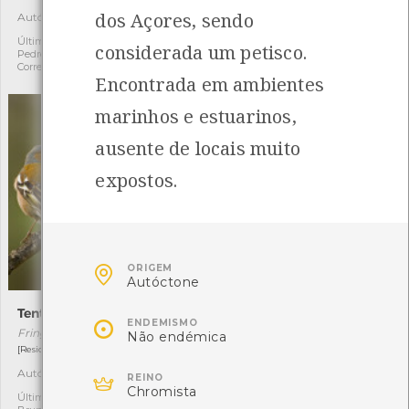
dos Açores, sendo
Autóctone
Exótica
3
6
Última observação por:
Última observação por: Rita
considerada um petisco.
Pedro Jorge Nogueira
Miranda
Correia
Encontrada em ambientes
marinhos e estuarinos,
ausente de locais muito
expostos.

ORIGEM
Autóctone
Tentilhão-comum
Saramago

ENDEMISMO
Fringilla coelebs
Raphanus raphanistrum
Não endémica
[Residente]
[Comum]
Autóctone
Autóctone
15
1

REINO
Chromista
Última observação por:
Última observação por: