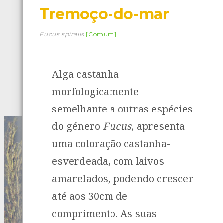
Tremoço-do-mar
Descarregar a app BioRegisto
Fucus spiralis
[Comum]
Alga castanha
1056
Espécies
4839
Observações
morfologicamente
INANCIAMENTO
semelhante a outras espécies
do género
Fucus,
apresenta
uma coloração castanha-
esverdeada, com laivos
amarelados, podendo crescer
até aos 30cm de
comprimento. As suas