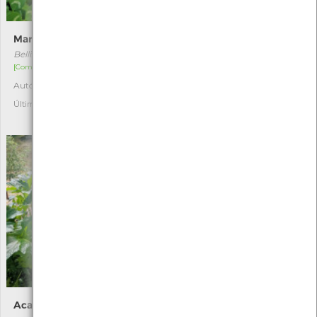
Margarida
Cebolinho-árabe
Bellis perennis
Ornithogalum arabicum
[Comum]
[Raro]
Autóctone
Autóctone
5
1
Última observação por: Sara
Última observação por:
Matilde
Acanto
Cantarídeo-vermelho