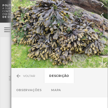

POLÍTICA DE COOKIES
. O CMIA UTILIZA COOKIES PARA MELHORAR

A SUA EXPERIÊNCIA DE NAVEGAÇÃO E PARA FINS ESTATÍSTICOS.
A
CONTINUAÇÃO DA UTILIZAÇÃO DESTE WEBSITE E SERVIÇOS

PRESSUPÕE A ACEITAÇÃO DA UTILIZAÇÃO DE COOKIES.
POLÍTICA
DE COOKIES
BioRegisto
ENTRAR
]
1/1
TERMOS DE UTILIZAÇÃO
GALERIA [
SUBMETER OBSERVAÇÃO
VOLTAR
DESCRIÇÃO
Pesquisa
OBSERVAÇÕES
MAPA