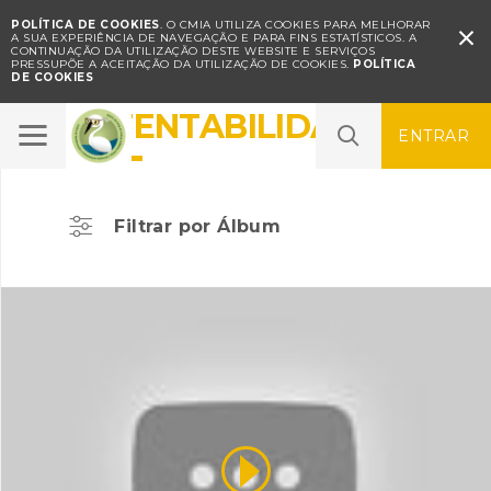
POLÍTICA DE COOKIES
. O CMIA UTILIZA COOKIES PARA MELHORAR

A SUA EXPERIÊNCIA DE NAVEGAÇÃO E PARA FINS ESTATÍSTICOS.
A
CONTINUAÇÃO DA UTILIZAÇÃO DESTE WEBSITE E SERVIÇOS
PRESSUPÕE A ACEITAÇÃO DA UTILIZAÇÃO DE COOKIES.
POLÍTICA
DE COOKIES
SUSTENTABILIDADE
ENTRAR
Filtrar por Álbum