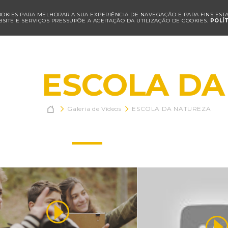
COOKIES PARA MELHORAR A SUA EXPERIÊNCIA DE NAVEGAÇÃO E PARA FINS ESTAT
SITE E SERVIÇOS PRESSUPÕE A ACEITAÇÃO DA UTILIZAÇÃO DE COOKIES.
POLÍ
ESCOLA DA

Galeria de Vídeos
ESCOLA DA NATUREZA