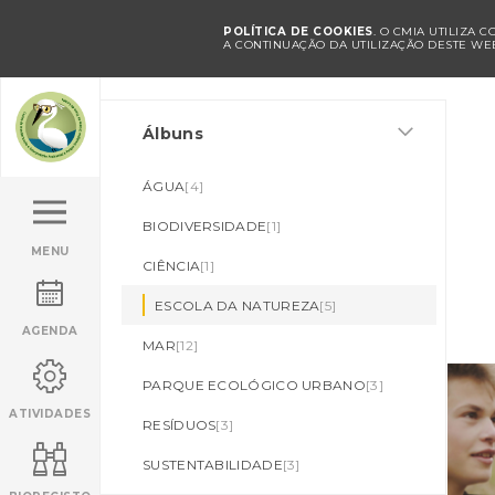
POLÍTICA DE COOKIES
. O CMIA UTILIZA 
A CONTINUAÇÃO DA UTILIZAÇÃO DESTE WEB
Álbuns
ÁGUA
[4]
BIODIVERSIDADE
[1]
MENU
CIÊNCIA
[1]
ESCOLA DA NATUREZA
[5]
AGENDA
MAR
[12]
PARQUE ECOLÓGICO URBANO
[3]
ATIVIDADES
RESÍDUOS
[3]
SUSTENTABILIDADE
[3]