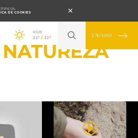
Pressione Enter

ÍSTICOS.
TICA DE COOKIES
HOJE
ENTRAR
22º
/
22º
 NATUREZA