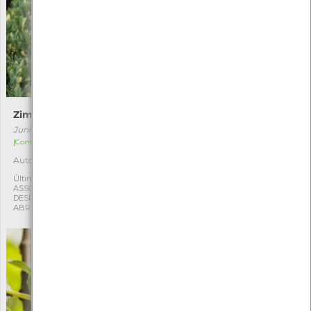
Zimbro-comum
Ginkgo
Juniperus communis
Ginkgo biloba
[Comum]
[Comum]
Autóctone
Exótica
1
1
Última observação por:
Última observação por:
ASSOCIAÇÃO CULTURAL E
ASSOCIAÇÃO CULTURAL E
DESPORTIVA CAPITÃES DE
DESPORTIVA CAPITÃES DE
ABRIL
ABRIL