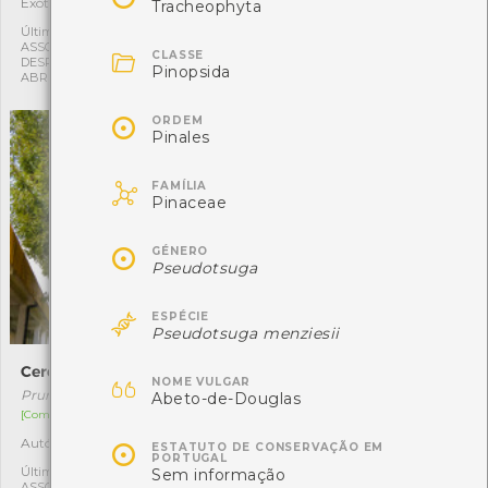
Exótica
Exótica
1
1
Tracheophyta
Última observação por:
Última observação por:
ASSOCIAÇÃO CULTURAL E
ASSOCIAÇÃO CULTURAL E

CLASSE
DESPORTIVA CAPITÃES DE
DESPORTIVA CAPITÃES DE
Pinopsida
ABRIL
ABRIL

ORDEM
Pinales

FAMÍLIA
Pinaceae

GÉNERO
Pseudotsuga

ESPÉCIE
Pseudotsuga menziesii
Cerejeira-brava
Choupo-branco

NOME VULGAR
Prunus avium
Populus alba
Abeto-de-Douglas
[Comum]
[Comum]
Autóctone
Autóctone

1
1
ESTATUTO DE CONSERVAÇÃO EM
PORTUGAL
Última observação por:
Última observação por:
Sem informação
ASSOCIAÇÃO CULTURAL E
ASSOCIAÇÃO CULTURAL E