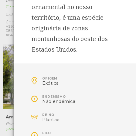
Pseudotsuga menziesii
Prunus lusitanica
ornamental no nosso
[Comum]
[Raro]
Exótica
Autóctone
1
1
território, é uma espécie
Última observação por:
Última observação por:
originária de zonas
ASSOCIAÇÃO CULTURAL E
ASSOCIAÇÃO CULTURAL E
DESPORTIVA CAPITÃES DE
DESPORTIVA CAPITÃES DE
ABRIL
ABRIL
montanhosas do oeste dos
Estados Unidos.

ORIGEM
Exótica

ENDEMISMO
Não endémica

REINO
Amendoeira-doce
Ameixeira-de-jardim
Plantae
Prunus dulcis
Prunus cerasifera
[Comum]
[Comum]

FILO