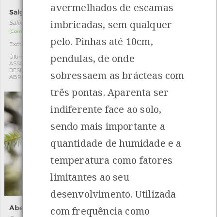
avermelhados de escamas
Salgueiro-do-Japão
Carvalho-dos-pântanos
imbricadas, sem qualquer
Salix matsudana "Tortuosa"
Quercus palustris
[Comum]
[Comum]
pelo. Pinhas até 10cm,
Exótica
Exótica
1
1
pendulas, de onde
Última observação por:
Última observação por:
ASSOCIAÇÃO CULTURAL E
ASSOCIAÇÃO CULTURAL E
DESPORTIVA CAPITÃES DE
DESPORTIVA CAPITÃES DE
sobressaem as brácteas com
ABRIL
ABRIL
três pontas. Aparenta ser
indiferente face ao solo,
sendo mais importante a
quantidade de humidade e a
temperatura como fatores
limitantes ao seu
desenvolvimento. Utilizada
Abeto-de-Douglas
Azereiro
com frequência como