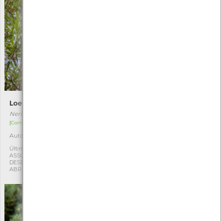
Loendro
Liquidâmbar
Nerium oleander
Liquidambar styraciflua
[Comum]
[Comum]
Autóctone
Exótica
1
1
Última observação por:
Última observação por:
ASSOCIAÇÃO CULTURAL E
ASSOCIAÇÃO CULTURAL E
DESPORTIVA CAPITÃES DE
DESPORTIVA CAPITÃES DE
ABRIL
ABRIL