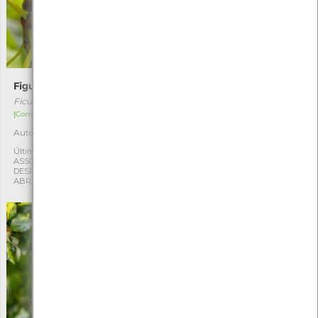
Figueira-brava
Andorinhão-pálido
Ficus carica
Apus pallidus
[Comum]
[Migrador]
Autóctone
Autóctone
1
1
Última observação por:
Última observação por:
ASSOCIAÇÃO CULTURAL E
Mónica Rocha
DESPORTIVA CAPITÃES DE
ABRIL