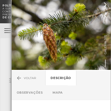

POLÍTICA DE COOKIES
. O CMIA UTILIZA COOKIES PARA MELHORAR

A SUA EXPERIÊNCIA DE NAVEGAÇÃO E PARA FINS ESTATÍSTICOS.
A
CONTINUAÇÃO DA UTILIZAÇÃO DESTE WEBSITE E SERVIÇOS

PRESSUPÕE A ACEITAÇÃO DA UTILIZAÇÃO DE COOKIES.
POLÍTICA
DE COOKIES
BioRegisto
ENTRAR
]
1/1
TERMOS DE UTILIZAÇÃO
GALERIA [
SUBMETER OBSERVAÇÃO
VOLTAR
DESCRIÇÃO
Pesquisa
OBSERVAÇÕES
MAPA