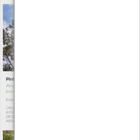
Pinheiro-de-Monterrey
Palmeira-das-Canárias
Pinus radiata
Phoenix canariensis
[Comum]
[Comum]
Exótica
Exótica
1
1
Última observação por:
Última observação por:
ASSOCIAÇÃO CULTURAL E
ASSOCIAÇÃO CULTURAL E
DESPORTIVA CAPITÃES DE
DESPORTIVA CAPITÃES DE
ABRIL
ABRIL