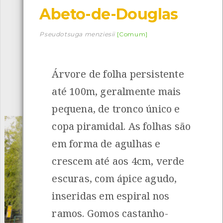
Abeto-de-Douglas
Descarregar a app BioRegisto
Pseudotsuga menziesii
[Comum]
Árvore de folha persistente
1056
Espécies
4839
Observações
até 100m, geralmente mais
INANCIAMENTO
pequena, de tronco único e
copa piramidal. As folhas são
em forma de agulhas e
crescem até aos 4cm, verde
escuras, com ápice agudo,
inseridas em espiral nos
ramos. Gomos castanho-