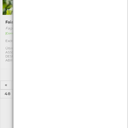
Faia-europeia
Nespereira
Fagus sylvatica
Eriobotrya japonica
[Comum]
[Comum]
Exótica
Exótica
1
1
Última observação por:
Última observação por:
ASSOCIAÇÃO CULTURAL E
ASSOCIAÇÃO CULTURAL E
DESPORTIVA CAPITÃES DE
DESPORTIVA CAPITÃES DE
ABRIL
ABRIL
«
1
2
...
43
44
45
46
47
48
49
...
52
53
»