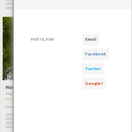
DESPORTIVA CAPITÃES DE
DESPORTIVA CAPITÃES DE
ABRIL
ABRIL
PARTILHAR
Email
Facebook
Twitter
Google+
Plátano
Pitósporo
Platanus x hispanica
Pittosporum tenuifolium
[Comum]
[Comum]
Exótica
Exótica
1
1
Última observação por:
Última observação por:
ASSOCIAÇÃO CULTURAL E
ASSOCIAÇÃO CULTURAL E
DESPORTIVA CAPITÃES DE
DESPORTIVA CAPITÃES DE
ABRIL
ABRIL