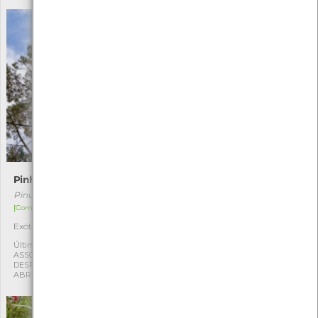
Pinheiro-de-Monterrey
Palmeira-das-Canárias
Pinus radiata
Phoenix canariensis
[Comum]
[Comum]
Exótica
Exótica
1
1
Última observação por:
Última observação por:
ASSOCIAÇÃO CULTURAL E
ASSOCIAÇÃO CULTURAL E
DESPORTIVA CAPITÃES DE
DESPORTIVA CAPITÃES DE
ABRIL
ABRIL