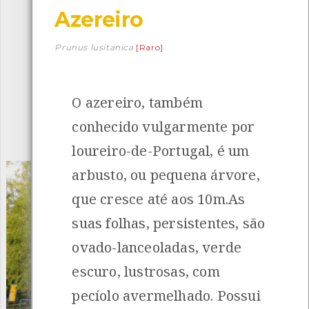
Azereiro
Descarregar a app BioRegisto
Prunus lusitanica
[Raro]
O azereiro, também
1056
Espécies
4829
Observações
conhecido vulgarmente por
INANCIAMENTO
loureiro-de-Portugal, é um
arbusto, ou pequena árvore,
que cresce até aos 10m.As
suas folhas, persistentes, são
ovado-lanceoladas, verde
escuro, lustrosas, com
pecíolo avermelhado. Possui