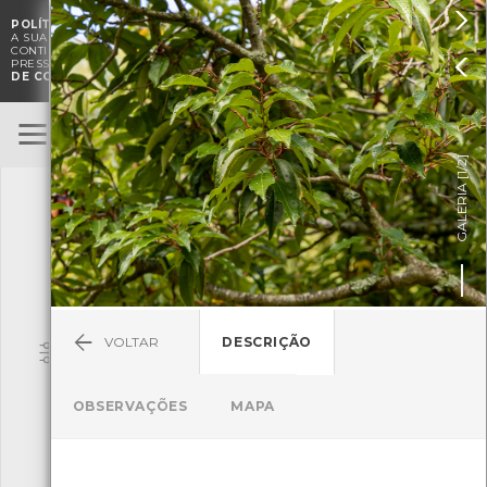

POLÍTICA DE COOKIES
. O CMIA UTILIZA COOKIES PARA MELHORAR

A SUA EXPERIÊNCIA DE NAVEGAÇÃO E PARA FINS ESTATÍSTICOS.
A
CONTINUAÇÃO DA UTILIZAÇÃO DESTE WEBSITE E SERVIÇOS

PRESSUPÕE A ACEITAÇÃO DA UTILIZAÇÃO DE COOKIES.
POLÍTICA
DE COOKIES
BioRegisto
ENTRAR
]
1/2
TERMOS DE UTILIZAÇÃO
GALERIA [
SUBMETER OBSERVAÇÃO
VOLTAR
DESCRIÇÃO
Pesquisa
OBSERVAÇÕES
MAPA