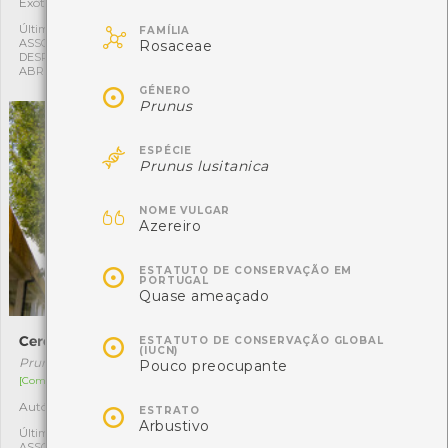
Exótica
Exótica
1
1

Última observação por:
Última observação por:
FAMÍLIA
ASSOCIAÇÃO CULTURAL E
ASSOCIAÇÃO CULTURAL E
Rosaceae
DESPORTIVA CAPITÃES DE
DESPORTIVA CAPITÃES DE
ABRIL
ABRIL

GÉNERO
Prunus

ESPÉCIE
Prunus lusitanica

NOME VULGAR
Azereiro

ESTATUTO DE CONSERVAÇÃO EM
PORTUGAL
Quase ameaçado

Cerejeira-brava
Choupo-branco
ESTATUTO DE CONSERVAÇÃO GLOBAL
(IUCN)
Prunus avium
Populus alba
Pouco preocupante
[Comum]
[Comum]
Autóctone
Autóctone

1
1
ESTRATO
Arbustivo
Última observação por:
Última observação por:
ASSOCIAÇÃO CULTURAL E
ASSOCIAÇÃO CULTURAL E