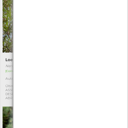
Loendro
Liquidâmbar
Nerium oleander
Liquidambar styraciflua
[Comum]
[Comum]
Autóctone
Exótica
1
1
Última observação por:
Última observação por:
ASSOCIAÇÃO CULTURAL E
ASSOCIAÇÃO CULTURAL E
DESPORTIVA CAPITÃES DE
DESPORTIVA CAPITÃES DE
ABRIL
ABRIL