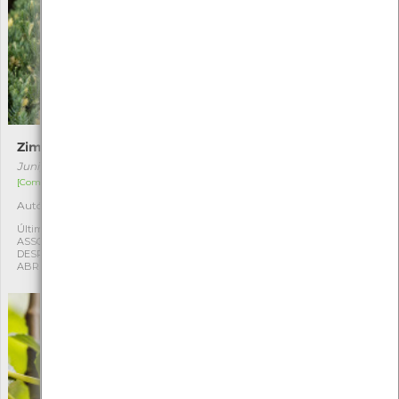
Zimbro-comum
Ginkgo
Juniperus communis
Ginkgo biloba
[Comum]
[Comum]
Autóctone
Exótica
1
1
Última observação por:
Última observação por:
ASSOCIAÇÃO CULTURAL E
ASSOCIAÇÃO CULTURAL E
DESPORTIVA CAPITÃES DE
DESPORTIVA CAPITÃES DE
ABRIL
ABRIL