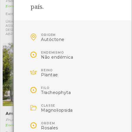
Pseudotsuga menziesii
Prunus lusitanica
país.
[Comum]
[Raro]
Exótica
Autóctone
1
1
Última observação por:
Última observação por:
ASSOCIAÇÃO CULTURAL E
ASSOCIAÇÃO CULTURAL E
DESPORTIVA CAPITÃES DE
DESPORTIVA CAPITÃES DE

ABRIL
ABRIL
ORIGEM
Autóctone

ENDEMISMO
Não endémica

REINO
Plantae

FILO
Tracheophyta

CLASSE
Magnoliopsida
Amendoeira-doce
Ameixeira-de-jardim
Prunus dulcis
Prunus cerasifera

ORDEM
[Comum]
[Comum]
Rosales