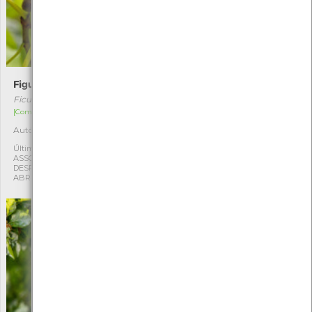
Figueira-brava
Andorinhão-pálido
Ficus carica
Apus pallidus
[Comum]
[Migrador]
Autóctone
Autóctone
1
1
Última observação por:
Última observação por:
ASSOCIAÇÃO CULTURAL E
Mónica Rocha
DESPORTIVA CAPITÃES DE
ABRIL