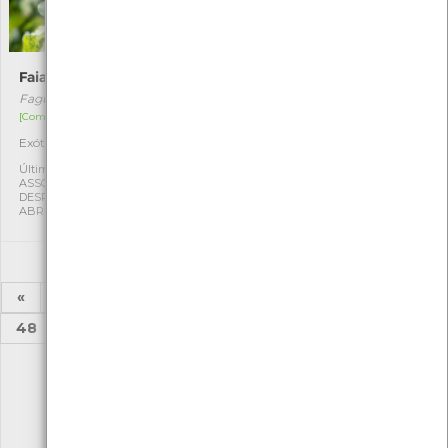
Faia-europeia
Nespereira
Fagus sylvatica
Eriobotrya japonica
[Comum]
[Comum]
Exótica
Exótica
1
1
Última observação por:
Última observação por:
ASSOCIAÇÃO CULTURAL E
ASSOCIAÇÃO CULTURAL E
DESPORTIVA CAPITÃES DE
DESPORTIVA CAPITÃES DE
ABRIL
ABRIL
«
1
2
...
43
44
45
46
47
48
49
...
52
53
»