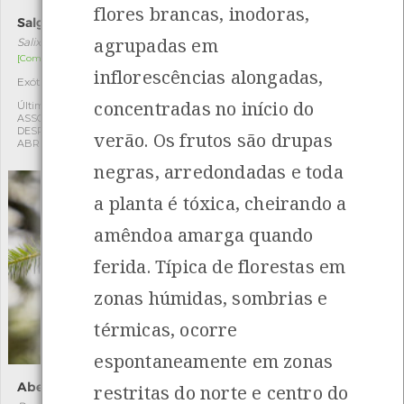
flores brancas, inodoras,
Salgueiro-do-Japão
Carvalho-dos-pântanos
agrupadas em
Salix matsudana "Tortuosa"
Quercus palustris
[Comum]
[Comum]
inflorescências alongadas,
Exótica
Exótica
1
1
concentradas no início do
Última observação por:
Última observação por:
ASSOCIAÇÃO CULTURAL E
ASSOCIAÇÃO CULTURAL E
DESPORTIVA CAPITÃES DE
DESPORTIVA CAPITÃES DE
verão. Os frutos são drupas
ABRIL
ABRIL
negras, arredondadas e toda
a planta é tóxica, cheirando a
amêndoa amarga quando
ferida. Típica de florestas em
zonas húmidas, sombrias e
térmicas, ocorre
espontaneamente em zonas
Abeto-de-Douglas
Azereiro
restritas do norte e centro do