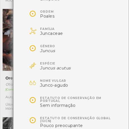
ROCHA FERNANDO
Mónica Rocha

ORDEM
Poales

FAMÍLIA
Juncaceae

GÉNERO
Juncus

ESPÉCIE
Juncus acutus
Orelha-de-burro
Craterellus tubaeformis

NOME VULGAR
Otidea bufonia
Craterellus tubaeformis
Junco-agudo
[Comum]
[Comum]
Autóctone
Autóctone

1
1
ESTATUTO DE CONSERVAÇÃO EM
PORTUGAL
Última observação por:
Última observação por:
Sem informação
Mónica Rocha
Mónica Rocha

ESTATUTO DE CONSERVAÇÃO GLOBAL
(IUCN)
Pouco preocupante