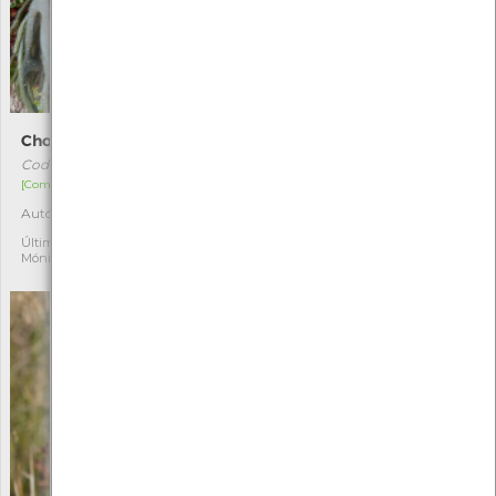
Chorão-do-mar
Junco-negro
Codium tomentosum
Schoenus nigricans
[Comum]
[Comum]
Autóctone
Autóctone
1
1
Última observação por:
Última observação por:
Mónica Rocha
Mónica Rocha