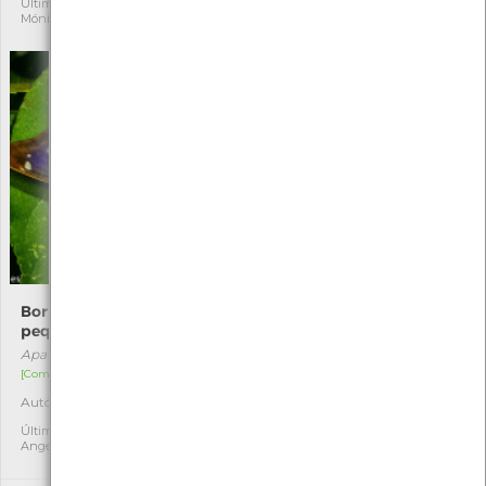
Última observação por:
Última observação por:
Mónica Rocha
Mónica Rocha
Borboleta-imperador-
Erva-aranha
pequena
Spergula arvensis
Apatura ilia
[Comum]
[Comum]
Autóctone
1
Autóctone
4
Última observação por:
Soraia Castro
Última observação por:
Angelina Pinho