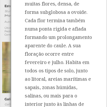
muitas flores, densa, de
Estorninho-malhado
Toutinegra-do-mato
forma subglobosa a ovoide.
Sturnus vulgaris
Curruca undata
[Migrador]
[Residente]
Cada flor termina também
Autóctone
Autóctone
3
4
numa ponta rígida e afiada
Última observação por:
Última observação por: jose
Pedro Jorge Nogueira
alberto lima silva rodrigues
Correia
formando um prolongamento
aparente do caule. A sua
floração ocorre entre
fevereiro e julho. Habita em
todos os tipos de solo, junto
ao litoral, areias marítimas e
sapais, zonas húmidas,
salinas, ou mais para o
Galinha-d'água
Mocho-galego
interior junto às linhas de
Gallinula chloropus
Athene noctua