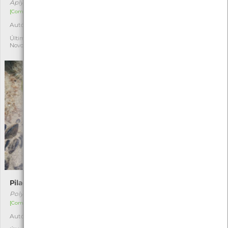
Aplysia fasciata
Talpa occidentalis
[Comum]
[Comum]
Autóctone
Autóctone
2
1
Última observação por: Rui
Última observação por:
Novo
Marta Miranda
Pilado
Borboleta-veia-de-sangue
Polybius henslowii
Timandra comae
[Comum]
[Comum]
Autóctone
Autóctone
1
1