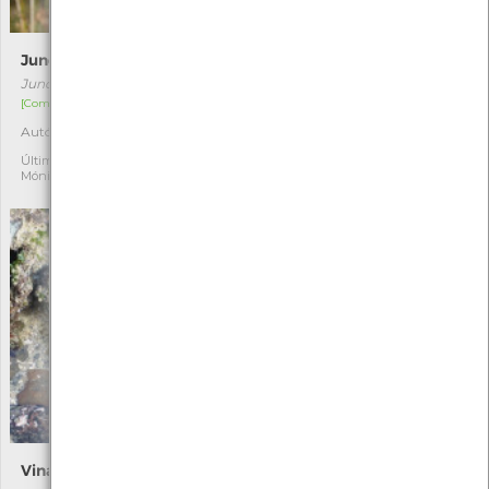
Junco-agudo
Cobra-rateira
Juncus acutus
Malpolon monspessulanus
[Comum]
[Comum]
Autóctone
Autóctone
6
7
Última observação por:
Última observação por:
Mónica Rocha
Nuno Peixoto
Vinagreira-negra
Toupeira-ibérica