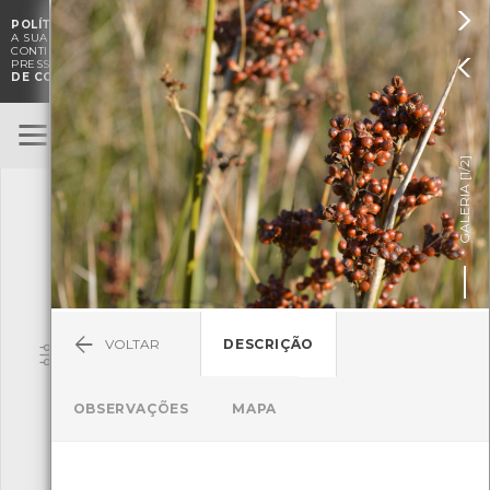

POLÍTICA DE COOKIES
. O CMIA UTILIZA COOKIES PARA MELHORAR

A SUA EXPERIÊNCIA DE NAVEGAÇÃO E PARA FINS ESTATÍSTICOS.
A
CONTINUAÇÃO DA UTILIZAÇÃO DESTE WEBSITE E SERVIÇOS

PRESSUPÕE A ACEITAÇÃO DA UTILIZAÇÃO DE COOKIES.
POLÍTICA
DE COOKIES
BioRegisto
ENTRAR
]
1/2
TERMOS DE UTILIZAÇÃO
GALERIA [
SUBMETER OBSERVAÇÃO
VOLTAR
DESCRIÇÃO
Pesquisa
OBSERVAÇÕES
MAPA