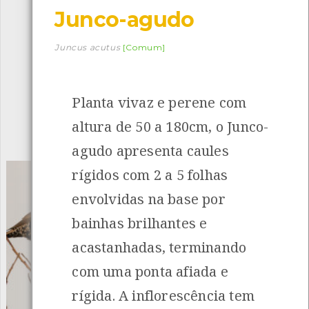
Junco-agudo
Descarregar a app BioRegisto
Juncus acutus
[Comum]
Planta vivaz e perene com
1056
Espécies
4832
Observações
altura de 50 a 180cm, o Junco-
INANCIAMENTO
agudo apresenta caules
rígidos com 2 a 5 folhas
envolvidas na base por
bainhas brilhantes e
acastanhadas, terminando
com uma ponta afiada e
rígida. A inflorescência tem