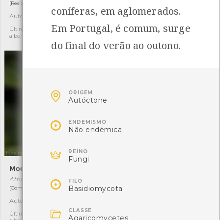
[Residente]
[Comum e residente]
coníferas, em aglomerados.
Autóctone
Autóctone
4
6
Em Portugal, é comum, surge
Última observação por: jose
Última observação por: jose
alberto lima silva rodrigues
alberto lima silva rodrigues
do final do verão ao outono.

ORIGEM
Autóctone

ENDEMISMO
Não endémica

REINO
Fungi
Mocho-galego
Bútio-vespeiro
Athene noctua
Pernis apivorus

FILO
Basidiomycota
[Comum e residente]
[Migrador raro]
Autóctone
Autóctone
3
3

CLASSE
Última observação por: jose
Última observação por:
Agaricomycetes