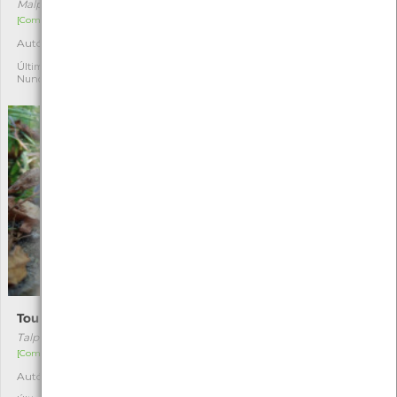
Malpolon monspessulanus
Aplysia fasciata
[Comum]
[Comum]
Autóctone
Autóctone
7
2
Última observação por:
Última observação por: Rui
Nuno Peixoto
Novo
Toupeira-ibérica
Pilado
Talpa occidentalis
Polybius henslowii
[Comum]
[Comum]
Autóctone
Autóctone
1
1