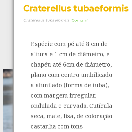
Craterellus tubaeformis
Descarregar a app BioRegisto
Craterellus tubaeformis
[Comum]
Espécie com pé até 8 cm de
1056
Espécies
4839
Observações
altura e 1 cm de diâmetro, e
INANCIAMENTO
chapéu até 6cm de diâmetro,
plano com centro umbilicado
a afunilado (forma de tuba),
com margem irregular,
ondulada e curvada. Cutícula
seca, mate, lisa, de coloração
castanha com tons