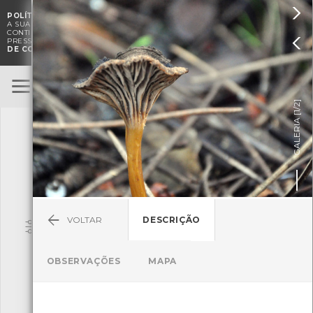

POLÍTICA DE COOKIES
. O CMIA UTILIZA COOKIES PARA MELHORAR

A SUA EXPERIÊNCIA DE NAVEGAÇÃO E PARA FINS ESTATÍSTICOS.
A
CONTINUAÇÃO DA UTILIZAÇÃO DESTE WEBSITE E SERVIÇOS

PRESSUPÕE A ACEITAÇÃO DA UTILIZAÇÃO DE COOKIES.
POLÍTICA
DE COOKIES
BioRegisto
ENTRAR
]
1/2
TERMOS DE UTILIZAÇÃO
GALERIA [
SUBMETER OBSERVAÇÃO
VOLTAR
DESCRIÇÃO
Pesquisa
OBSERVAÇÕES
MAPA