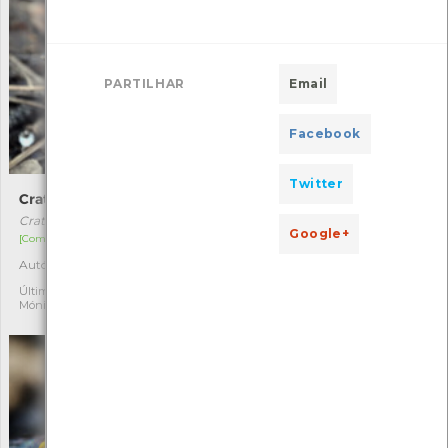
PARTILHAR
Email
Facebook
Twitter
Craterellus tubaeformis
Pé-de-carneiro
Craterellus tubaeformis
Hydnum repandum
Google+
[Comum]
[Comum]
Autóctone
Autóctone
1
1
Última observação por:
Última observação por:
Mónica Rocha
Mónica Rocha