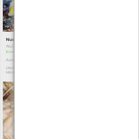
Nucella lapillus
Chorão-do-mar
Nucella lapillus
Codium tomentosum
[Comum]
[Comum]
Autóctone
Autóctone
3
1
Última observação por:
Última observação por:
Mónica Rocha
Mónica Rocha