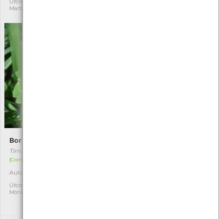
Última observação por:
Última observação por:
Marta Miranda
Mónica Rocha
Borboleta-veia-de-sangue
Borboleta-imperador-
pequena
Timandra comae
Apatura ilia
[Comum]
[Comum]
Autóctone
1
Autóctone
4
Última observação por:
Mónica Rocha
Última observação por:
Angelina Pinho