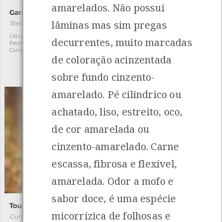
amarelados. Não possuí
Garajau-comum
Estorninho-malhado
lâminas mas sim pregas
Sterna hirundo
Sturnus vulgaris
[Migrador]
Última observação por:
1
decurrentes, muito marcadas
Pedro Jorge Nogueira
Autóctone
3
Correia
de coloração acinzentada
Última observação por:
Pedro Jorge Nogueira
Correia
sobre fundo cinzento-
amarelado. Pé cilíndrico ou
achatado, liso, estreito, oco,
de cor amarelada ou
cinzento-amarelado. Carne
escassa, fibrosa e flexível,
amarelada. Odor a mofo e
sabor doce, é uma espécie
Toutinegra-do-mato
Galinha-d'água
micorrízica de folhosas e
Curruca undata
Gallinula chloropus