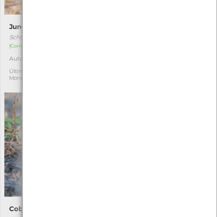
Junco-negro
Junco-agudo
Schoenus nigricans
Juncus acutus
[Comum]
[Comum]
Autóctone
Autóctone
1
6
Última observação por:
Última observação por:
Mónica Rocha
Mónica Rocha
Cobra-rateira
Vinagreira-negra