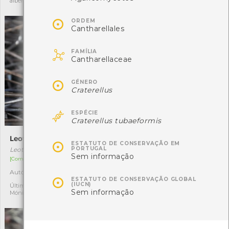
alberto lima silva rodrigues
ROCHA FERNANDO

ORDEM
Cantharellales

FAMÍLIA
Cantharellaceae

GÉNERO
Craterellus

ESPÉCIE
Craterellus tubaeformis
Leotia lubrica
Orelha-de-burro

ESTATUTO DE CONSERVAÇÃO EM
PORTUGAL
Leotia lubrica
Otidea bufonia
Sem informação
[Comum]
[Comum]
Autóctone
Autóctone
1
1

ESTATUTO DE CONSERVAÇÃO GLOBAL
(IUCN)
Última observação por:
Última observação por:
Sem informação
Mónica Rocha
Mónica Rocha