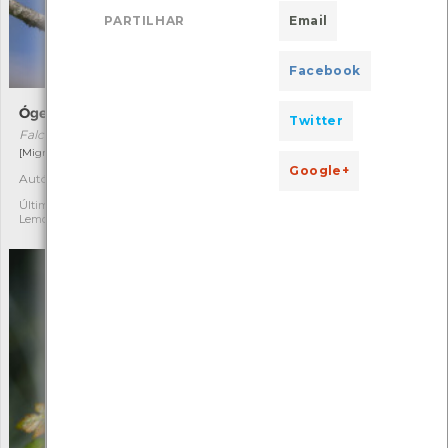
PARTILHAR
Email
Facebook
Ógea
Tágueda
Twitter
Falco subbuteo
Dittrichia viscosa
[Migrador]
[Comum]
Google+
Autóctone
Autóctone
2
1
Última observação por: Tiago
Última observação por:
Lemos
Caetano Martins