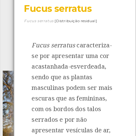
Fucus serratus
Descarregar a app BioRegisto
Fucus serratus
[Distribuição residual]
Fucus serratus
caracteriza-
1056
Espécies
4837
Observações
se por apresentar uma cor
INANCIAMENTO
acastanhada-esverdeada,
sendo que as plantas
masculinas podem ser mais
escuras que as femininas,
com os bordos dos talos
serrados e por não
apresentar vesículas de ar,