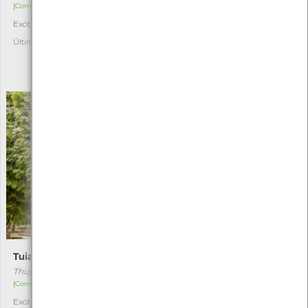
[Comum]
[Raro]
Exótica
Autóctone
3
1
Última observação por: Filipe
Última observação por:
ASSOCIAÇÃO CULTURAL E
DESPORTIVA CAPITÃES DE
ABRIL
Tuia-gigante
Tília-de-folhas-grandes
Thuja plicata
Tília platyphyllos
[Comum]
[Comum]
Exótica
Exótica
1
1