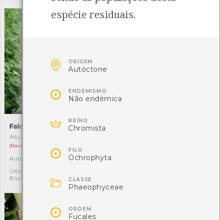
espécie residuais.

ORIGEM
Autóctone

ENDEMISMO
Não endémica

REINO
Falo-do-diabo
Gaiteiro-ocidental
Chromista
Mutinus elegans
Calopteryx xanthostoma
[Raro]
[Comum]

FILO
Ochrophyta
Autóctone
Autóctone
1
1
Última observação por:
Última observação por:

Bruna Ruschel Pires
Mariana Sousa
CLASSE
Phaeophyceae

ORDEM
Fucales