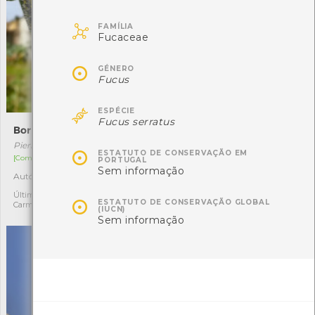

FAMÍLIA
Fucaceae

GÉNERO
Fucus

ESPÉCIE
Fucus serratus
Borboleta-das-couves
Fucus serratus
Pieris brassicae
Fucus serratus

ESTATUTO DE CONSERVAÇÃO EM
[Comum]
[Distribuição residual]
PORTUGAL
Sem informação
Autóctone
Autóctone
5
1
Última observação por:
Última observação por:

ESTATUTO DE CONSERVAÇÃO GLOBAL
Carmen Pereira
Marina Dolbeth
(IUCN)
Sem informação