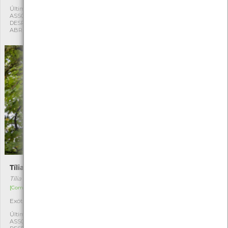
Última observação por:
Última observação por:
ASSOCIAÇÃO CULTURAL E
ASSOCIAÇÃO CULTURAL E
DESPORTIVA CAPITÃES DE
DESPORTIVA CAPITÃES DE
ABRIL
ABRIL
Tília-de-folhas-pequenas
Teixo
Tília cordata
Taxus baccata
[Comum]
[Raro]
Exótica
Autóctone
1
1
Última observação por:
Última observação por:
ASSOCIAÇÃO CULTURAL E
ASSOCIAÇÃO CULTURAL E