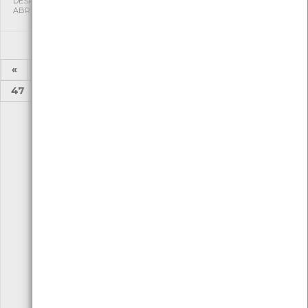
DESPORTIVA CAPITÃES DE
DESPORTIVA CAPITÃES DE
ABRIL
ABRIL
«
1
2
...
42
43
44
45
46
47
48
...
52
53
»