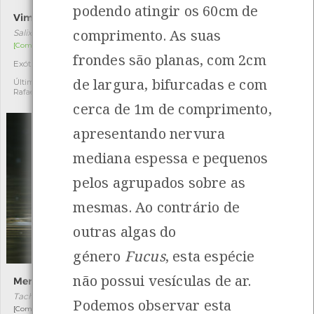
podendo atingir os 60cm de
Vimeiro
Tamargueira
comprimento. As suas
Salix kirilowiana
Tamarix africana
[Comum]
[Comum]
frondes são planas, com 2cm
Exótica
Autóctone
1
1
de largura, bifurcadas e com
Última observação por:
Última observação por:
Rafael C.
Rafael C.
cerca de 1m de comprimento,
apresentando nervura
mediana espessa e pequenos
pelos agrupados sobre as
mesmas. Ao contrário de
outras algas do
género
Fucus
, esta espécie
não possui vesículas de ar.
Mergulhão-pequeno
Cotovia-de-poupa
Tachybaptus ruficollis
Galerida cristata
Podemos observar esta
[Comum e residente]
[Residente]