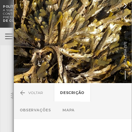

POLÍTICA DE COOKIES
. O CMIA UTILIZA COOKIES PARA MELHORAR

A SUA EXPERIÊNCIA DE NAVEGAÇÃO E PARA FINS ESTATÍSTICOS.
A
CONTINUAÇÃO DA UTILIZAÇÃO DESTE WEBSITE E SERVIÇOS

PRESSUPÕE A ACEITAÇÃO DA UTILIZAÇÃO DE COOKIES.
POLÍTICA
DE COOKIES
BioRegisto
ENTRAR
]
1/1
TERMOS DE UTILIZAÇÃO
GALERIA [
SUBMETER OBSERVAÇÃO
VOLTAR
DESCRIÇÃO
Pesquisa
OBSERVAÇÕES
MAPA