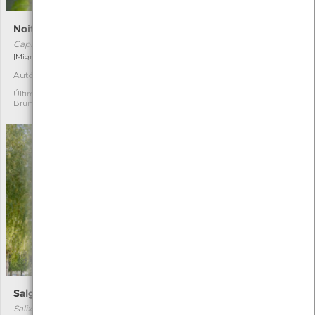
Noitibó-da-europa
Campainhas-do-outono
Caprimulgus europaeus
Acis autumnale
[Migrador]
[Comum]
Autóctone
Última observação por:
2
2
Mónica Rocha
Última observação por:
Bruno
Salgueiro-chorão
Ulmeiro
Salix babylonica
Ulmus minor