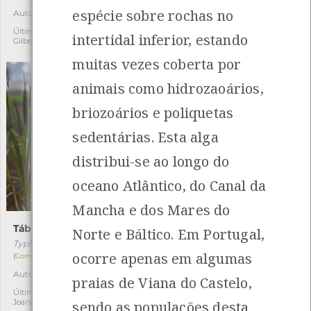
espécie sobre rochas no
Autóctone
Autóctone
7
2
Última observação por:
Última observação por:
intertidal inferior, estando
Gilberto Pereira
Mónica Rocha
muitas vezes coberta por
animais como hidrozaoários,
briozoários e poliquetas
sedentárias. Esta alga
distribui-se ao longo do
oceano Atlântico, do Canal da
Mancha e dos Mares do
Tábua-larga
Sanguinária-do-Japão
Norte e Báltico. Em Portugal,
Typha latifolia
Fallopia japonica
ocorre apenas em algumas
[Comum]
[Comum]
Autóctone
Exótica invasora
5
2
praias de Viana do Castelo,
Última observação por:
Última observação por:
Joana Lima
Cristiana Costa
sendo as populações desta