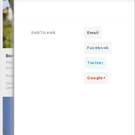
PARTILHAR
Email
Facebook
Borboleta-das-couves
Fucus serratus
Pieris brassicae
Fucus serratus
Twitter
[Comum]
[Distribuição residual]
Autóctone
Autóctone
5
1
Google+
Última observação por:
Última observação por:
Carmen Pereira
Marina Dolbeth