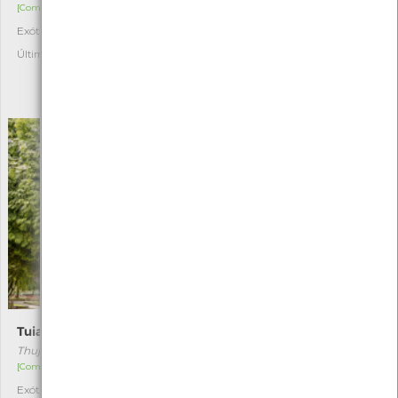
[Comum]
[Raro]
Exótica
Autóctone
3
1
Última observação por: Filipe
Última observação por:
ASSOCIAÇÃO CULTURAL E
DESPORTIVA CAPITÃES DE
ABRIL
Tuia-gigante
Tília-de-folhas-grandes
Thuja plicata
Tília platyphyllos
[Comum]
[Comum]
Exótica
Exótica
1
1