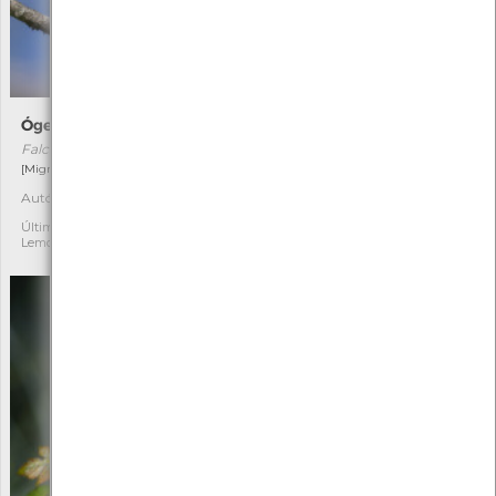
Ógea
Tágueda
Falco subbuteo
Dittrichia viscosa
[Migrador]
[Comum]
Autóctone
Autóctone
2
1
Última observação por: Tiago
Última observação por:
Lemos
Caetano Martins