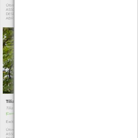
Última observação por:
Última observação por:
ASSOCIAÇÃO CULTURAL E
ASSOCIAÇÃO CULTURAL E
DESPORTIVA CAPITÃES DE
DESPORTIVA CAPITÃES DE
ABRIL
ABRIL
Tília-de-folhas-pequenas
Teixo
Tília cordata
Taxus baccata
[Comum]
[Raro]
Exótica
Autóctone
1
1
Última observação por:
Última observação por:
ASSOCIAÇÃO CULTURAL E
ASSOCIAÇÃO CULTURAL E