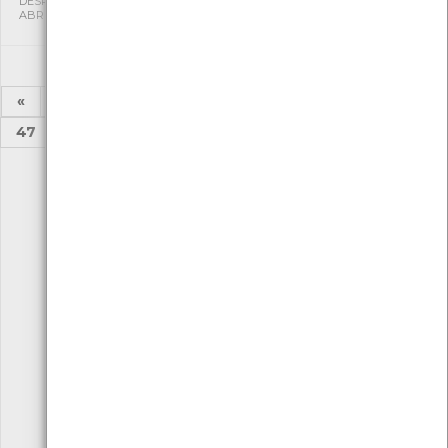
DESPORTIVA CAPITÃES DE
DESPORTIVA CAPITÃES DE
ABRIL
ABRIL
«
1
2
...
42
43
44
45
46
47
48
...
52
53
»