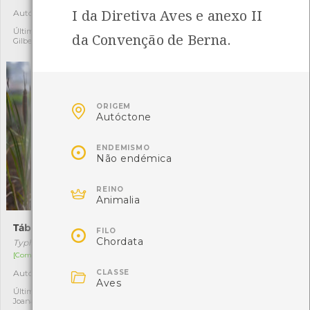
I da Diretiva Aves e anexo II
Autóctone
Autóctone
7
2
Última observação por:
Última observação por:
da Convenção de Berna.
Gilberto Pereira
Mónica Rocha

ORIGEM
Autóctone

ENDEMISMO
Não endémica

REINO
Animalia
Tábua-larga
Sanguinária-do-Japão

FILO
Chordata
Typha latifolia
Fallopia japonica
[Comum]
[Comum]

CLASSE
Autóctone
Exótica invasora
5
2
Aves
Última observação por:
Última observação por:
Joana Lima
Cristiana Costa