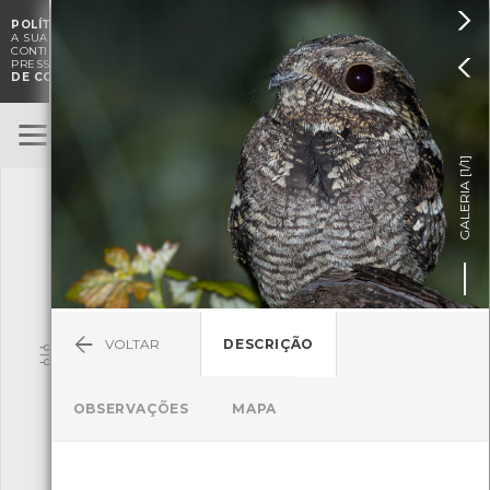

POLÍTICA DE COOKIES
. O CMIA UTILIZA COOKIES PARA MELHORAR

A SUA EXPERIÊNCIA DE NAVEGAÇÃO E PARA FINS ESTATÍSTICOS.
A
CONTINUAÇÃO DA UTILIZAÇÃO DESTE WEBSITE E SERVIÇOS

PRESSUPÕE A ACEITAÇÃO DA UTILIZAÇÃO DE COOKIES.
POLÍTICA
DE COOKIES
BioRegisto
ENTRAR
]
1/1
TERMOS DE UTILIZAÇÃO
GALERIA [
SUBMETER OBSERVAÇÃO
VOLTAR
DESCRIÇÃO
Pesquisa
OBSERVAÇÕES
MAPA