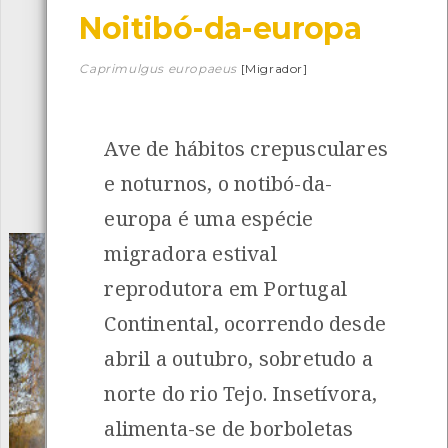
Noitibó-da-europa
Descarregar a app BioRegisto
Caprimulgus europaeus
[Migrador]
Ave de hábitos crepusculares
1056
Espécies
4839
Observações
e noturnos, o notibó-da-
INANCIAMENTO
europa é uma espécie
migradora estival
reprodutora em Portugal
Continental, ocorrendo desde
abril a outubro, sobretudo a
norte do rio Tejo. Insetívora,
alimenta-se de borboletas