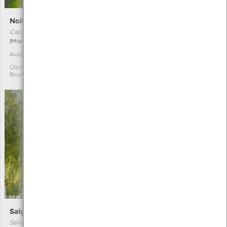
Noitibó-da-europa
Campainhas-do-outono
Caprimulgus europaeus
Acis autumnale
[Migrador]
[Comum]
Autóctone
Última observação por:
2
2
Mónica Rocha
Última observação por:
Bruno
Salgueiro-chorão
Ulmeiro
Salix babylonica
Ulmus minor