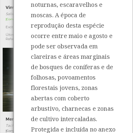
noturnas, escaravelhos e
Vimeiro
Tamargueira
moscas. A época de
Salix kirilowiana
Tamarix africana
[Comum]
[Comum]
reprodução desta espécie
Exótica
Autóctone
1
1
ocorre entre maio e agosto e
Última observação por:
Última observação por:
Rafael C.
Rafael C.
pode ser observada em
clareiras e áreas marginais
de bosques de coníferas e de
folhosas, povoamentos
florestais jovens, zonas
abertas com coberto
arbustivo, charnecas e zonas
de cultivo intercaladas.
Mergulhão-pequeno
Cotovia-de-poupa
Tachybaptus ruficollis
Galerida cristata
Protegida e incluída no anexo
[Comum e residente]
[Residente]