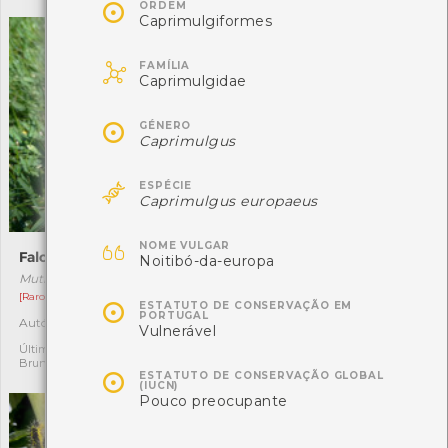

ORDEM
Caprimulgiformes

FAMÍLIA
Caprimulgidae

GÉNERO
Caprimulgus

ESPÉCIE
Caprimulgus europaeus

NOME VULGAR
Falo-do-diabo
Gaiteiro-ocidental
Noitibó-da-europa
Mutinus elegans
Calopteryx xanthostoma
[Raro]
[Comum]

ESTATUTO DE CONSERVAÇÃO EM
PORTUGAL
Autóctone
Autóctone
1
1
Vulnerável
Última observação por:
Última observação por:
Bruna Ruschel Pires
Mariana Sousa

ESTATUTO DE CONSERVAÇÃO GLOBAL
(IUCN)
Pouco preocupante