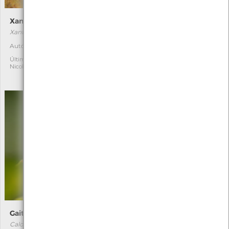
Xantho hydrophilus
Tomate-do-mar
Xantho hydrophilus
Actinia equina
[Comum e residente]
Autóctone
4
Autóctone
15
Última observação por:
Nicole Viana
Última observação por:
Nicole Viana
Gaiteiro-azul
Lagartixa-lusitânica
Calopteryx virgo
Podarcis lusitanicus