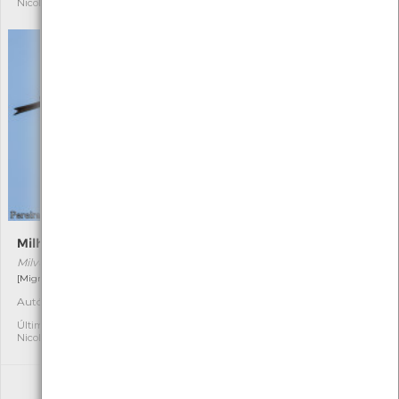
Nicole Viana
Nicole Viana
Milhafre-preto
Pinguícula
Milvus migrans
Pinguicula lusitanica
[Migrador]
Autóctone
1
Autóctone
6
Última observação por:
Mónica Rocha
Última observação por:
Nicole Viana