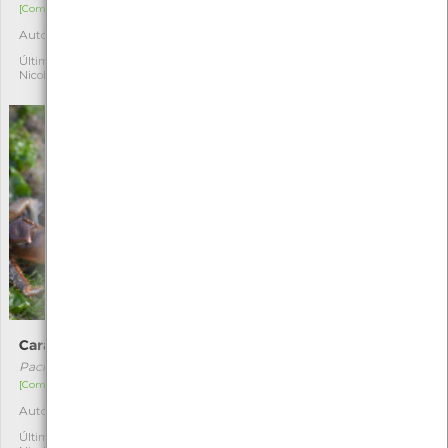
[Comum]
[Comum]
Autóctone
Autóctone
19
11
Última observação por:
Última observação por:
Nicole Viana
Nicole Viana
Caranguejo-mármore
Ofiúro
Pachygrapsus marmoratus
Ophiothrix fragilis
[Comum]
[Comum]
Autóctone
Autóctone
10
4
Última observação por:
Última observação por: