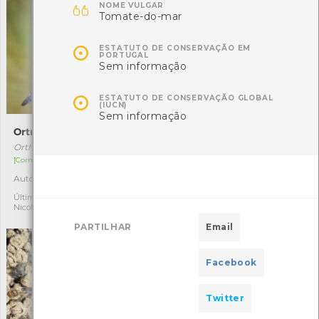

NOME VULGAR
Tomate-do-mar

ESTATUTO DE CONSERVAÇÃO EM
PORTUGAL
Sem informação

ESTATUTO DE CONSERVAÇÃO GLOBAL
(IUCN)
Sem informação
Ortrétum-dos-ribeiros
Andorinha-dos-beirais
Orthetrum coerulescens
Delichon urbicum
[Comum]
[Migrador]
Autóctone
Autóctone
6
5
Última observação por:
Última observação por:
Nicole Viana
Nicole Viana
PARTILHAR
Email
Facebook
Twitter