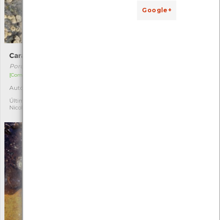
Google+
Caranguejo-porcelana
Erva-da-fortuna
Porcellana platycheles
Tradescantia fluminensis
[Comum]
[Comum]
Autóctone
Exótica invasora
4
6
Última observação por:
Última observação por:
Nicole Viana
Nicole Viana