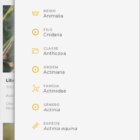

REINO
Animalia

FILO
Cnidaria

CLASSE
Anthozoa

ORDEM
Actiniaria
Libélula-púrpua
Vespa-asiática

FAMÍLIA
Trithemis annulata
Vespa velutina
Actiniidae
[Comum]
Autóctone
4
Exótica invasora
6

Última observação por:
GÉNERO
Nicole Viana
Actinia
Última observação por:
Nicole Viana

ESPÉCIE
Actinia equina