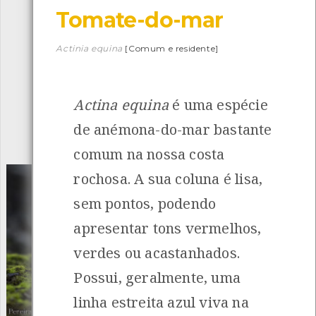
Tomate-do-mar
Descarregar a app BioRegisto
Actinia equina
[Comum e residente]
Actina equina
é uma espécie
1054
Espécies
4829
Observações
de anémona-do-mar bastante
INANCIAMENTO
comum na nossa costa
rochosa. A sua coluna é lisa,
sem pontos, podendo
apresentar tons vermelhos,
verdes ou acastanhados.
Possui, geralmente, uma
linha estreita azul viva na