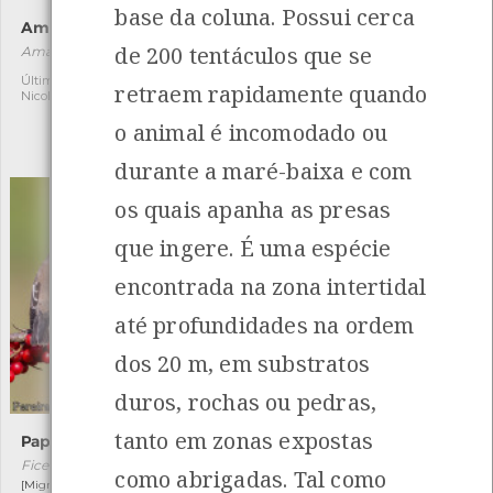
base da coluna. Possui cerca
Amanita-mata-moscas
Galeirão-comum
de 200 tentáculos que se
Amanita muscaria
Fulica atra
[Residente]
Última observação por:
17
retraem rapidamente quando
Nicole Viana
Autóctone
5
o animal é incomodado ou
Última observação por:
Nicole Viana
durante a maré-baixa e com
os quais apanha as presas
que ingere. É uma espécie
encontrada na zona intertidal
até profundidades na ordem
dos 20 m, em substratos
duros, rochas ou pedras,
tanto em zonas expostas
Papa-moscas-preto
Louva-a-deus
Ficedula hypoleuca
Mantis religiosa
como abrigadas. Tal como
[Migrador]
[Comum]