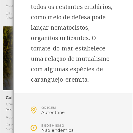
todos os restantes cnidários,
Autóctone
Autóctone
12
11
Última observação por:
Última observação por:
como meio de defesa pode
Nicole Viana
Nicole Viana
lançar nematocistos,
organitos urticantes. O
tomate-do-mar estabelece
uma relação de mutualismo
com algumas espécies de
caranguejo-eremita.
Guincho-comum
Osga-comum
Chroicocephalus ridibundus
Tarentola mauritanica

ORIGEM
[Migrador]
[Comum]
Autóctone
Autóctone
Autóctone
15
4

Última observação por:
Última observação por:
ENDEMISMO
Nicole Viana
Nicole Viana
Não endémica