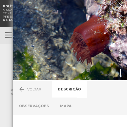

POLÍTICA DE COOKIES
. O CMIA UTILIZA COOKIES PARA MELHORAR

A SUA EXPERIÊNCIA DE NAVEGAÇÃO E PARA FINS ESTATÍSTICOS.
A
CONTINUAÇÃO DA UTILIZAÇÃO DESTE WEBSITE E SERVIÇOS

PRESSUPÕE A ACEITAÇÃO DA UTILIZAÇÃO DE COOKIES.
POLÍTICA
DE COOKIES
BioRegisto
ENTRAR
]
1/2
TERMOS DE UTILIZAÇÃO
GALERIA [
SUBMETER OBSERVAÇÃO
VOLTAR
DESCRIÇÃO
Pesquisa
OBSERVAÇÕES
MAPA