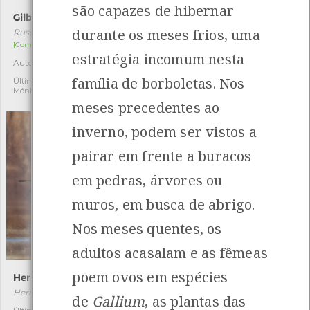
são capazes de hibernar
Gilbardeira
Martelinhos
durante os meses frios, uma
Ruscus aculeatus
Narcissus cyclamineus
[Comum]
[Raro]
estratégia incomum nesta
Autóctone
Autóctone
11
2
família de borboletas. Nos
Última observação por:
Última observação por:
Mónica Rocha
Mónica Rocha
meses precedentes ao
inverno, podem ser vistos a
pairar em frente a buracos
em pedras, árvores ou
muros, em busca de abrigo.
Nos meses quentes, os
adultos acasalam e as fêmeas
põem ovos em espécies
Hermetia illucens
Adalia decempunctata
Hermetia illucens
Adalia decempunctata
de
Gallium
, as plantas das
[Comum]