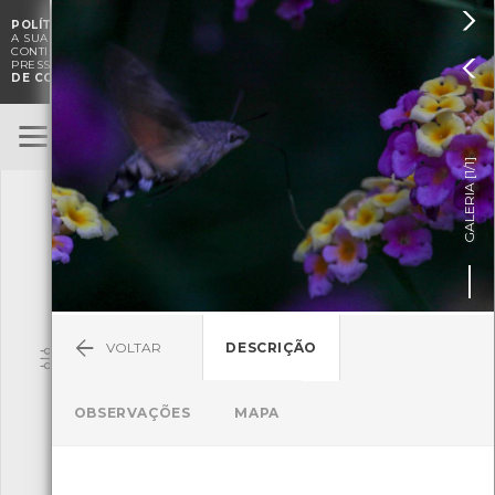

POLÍTICA DE COOKIES
. O CMIA UTILIZA COOKIES PARA MELHORAR

A SUA EXPERIÊNCIA DE NAVEGAÇÃO E PARA FINS ESTATÍSTICOS.
A
CONTINUAÇÃO DA UTILIZAÇÃO DESTE WEBSITE E SERVIÇOS

PRESSUPÕE A ACEITAÇÃO DA UTILIZAÇÃO DE COOKIES.
POLÍTICA
DE COOKIES
BioRegisto
ENTRAR
]
1/1
TERMOS DE UTILIZAÇÃO
GALERIA [
SUBMETER OBSERVAÇÃO
VOLTAR
DESCRIÇÃO
Pesquisa
OBSERVAÇÕES
MAPA