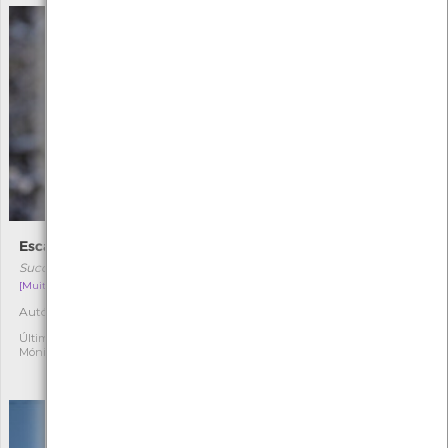
Escabiosa-dos-montes
Borboleta-azul-das-
turfeiras
Succisa pinnatifida
Phengaris alcon
[Muito raro]
[Raro]
Autóctone
8
Autóctone
6
Última observação por:
Mónica Rocha
Última observação por:
Mónica Rocha