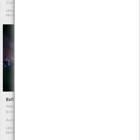
Cucullia calendulae
Eudonia angustea
Última observação por:
Última observação por:
1
1
Nicole Viana
Nicole Viana
Esfinge-colibri
Genciana-das-turfeiras
Macroglossum stellatarum
Gentiana pneumonanthe
[Comum]
[Distribuição residual]
Autóctone
Autóctone
2
23
Última observação por:
Última observação por:
Nicole Viana
Mónica Rocha