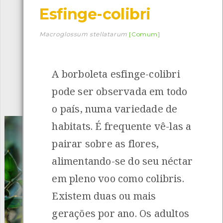
Esfinge-colibri
Descarregar a app BioRegisto
Macroglossum stellatarum
[Comum]
A borboleta esfinge-colibri
1056
Espécies
4829
Observações
pode ser observada em todo
INANCIAMENTO
o país, numa variedade de
habitats. É frequente vê-las a
pairar sobre as flores,
alimentando-se do seu néctar
em pleno voo como colibris.
Existem duas ou mais
gerações por ano. Os adultos