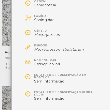

ORDEM
Lepidoptera

FAMÍLIA
Sphingidae

GÉNERO
Macroglossum

ESPÉCIE
Macroglossum stellatarum
Agrotis ripae
Eurydema herbacea
Agrotis ripae
Eurydema herbacea

NOME VULGAR
[Comum]
Esfinge-colibri
Última observação por:
2
Nicole Viana
Autóctone
2

Última observação por:
ESTATUTO DE CONSERVAÇÃO EM
PORTUGAL
Nicole Viana
Sem informação

ESTATUTO DE CONSERVAÇÃO GLOBAL
(IUCN)
Sem informação