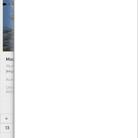
Maçarico-real
Fidia
Numenius arquata
Hipparchia fidia
[Migrador]
[Comum]
Autóctone
Autóctone
2
3
Última observação por:
Última observação por:
ROCHA FERNANDO
Mónica Rocha
«
1
2
...
7
8
9
10
11
12
13
...
52
53
»