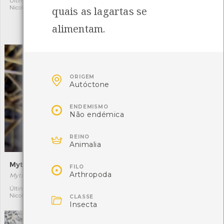
Última observação por:
1
Nicole Viana
quais as lagartas se
Autóctone
3
Última observação por:
alimentam.
Nicole Viana

ORIGEM
Autóctone

ENDEMISMO
Não endémica

REINO
Animalia
Mythimna litoralis
Hecatera weiss

FILO
Arthropoda
Mythimna litoralis
Hecatera weiss
Última observação por:
Última observação por:
1
1

Nicole Viana
Nicole Viana
CLASSE
Insecta