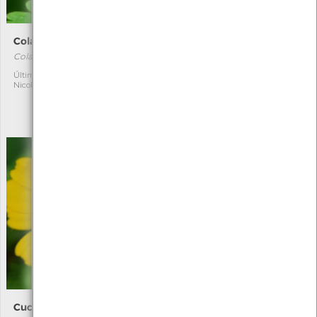
Colaspidema dufourii
Chrysolina bankii
Colaspidema dufourii
Chrysolina bankii
[Comum]
Última observação por:
1
Nicole Viana
Autóctone
6
Última observação por:
Nicole Viana
Cucullia calendulae
Eudonia angustea