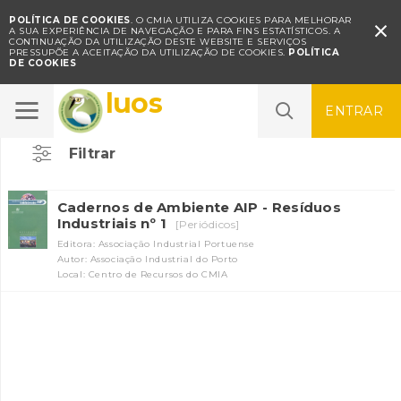
POLÍTICA DE COOKIES
. O CMIA UTILIZA COOKIES PARA MELHORAR

A SUA EXPERIÊNCIA DE NAVEGAÇÃO E PARA FINS ESTATÍSTICOS.
A
CONTINUAÇÃO DA UTILIZAÇÃO DESTE WEBSITE E SERVIÇOS
PRESSUPÕE A ACEITAÇÃO DA UTILIZAÇÃO DE COOKIES.
POLÍTICA
DE COOKIES
Resíduos
ENTRAR
Filtrar
Cadernos de Ambiente AIP - Resíduos
Industriais nº 1
[Periódicos]
Editora: Associação Industrial Portuense
Autor: Associação Industrial do Porto
Local: Centro de Recursos do CMIA