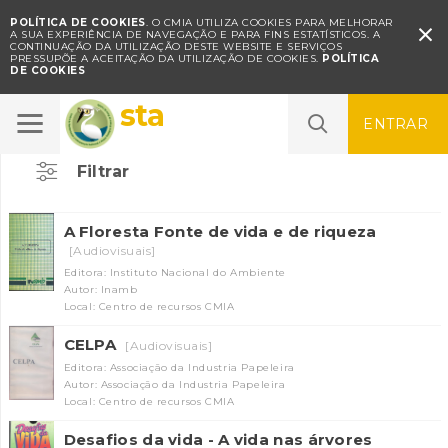
POLÍTICA DE COOKIES
. O CMIA UTILIZA COOKIES PARA MELHORAR

A SUA EXPERIÊNCIA DE NAVEGAÇÃO E PARA FINS ESTATÍSTICOS.
A
CONTINUAÇÃO DA UTILIZAÇÃO DESTE WEBSITE E SERVIÇOS
PRESSUPÕE A ACEITAÇÃO DA UTILIZAÇÃO DE COOKIES.
POLÍTICA
DE COOKIES
Floresta
ENTRAR
Filtrar
A Floresta Fonte de vida e de riqueza
[Audiovisuais]
Editora: Instituto Nacional do Ambiente
Autor: Inamb
Local: Centro de recursos CMIA
CELPA
[Audiovisuais]
Editora: Associação da Industria Papeleira
Autor: Associação da Industria Papeleira
Local: Centro de recursos CMIA
Desafios da vida - A vida nas árvores