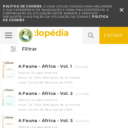
POLÍTICA DE COOKIES
. O CMIA UTILIZA COOKIES PARA MELHORAR

A SUA EXPERIÊNCIA DE NAVEGAÇÃO E PARA FINS ESTATÍSTICOS.
A
CONTINUAÇÃO DA UTILIZAÇÃO DESTE WEBSITE E SERVIÇOS
PRESSUPÕE A ACEITAÇÃO DA UTILIZAÇÃO DE COOKIES.
POLÍTICA
DE COOKIES
Enciclopédia
ENTRAR
Filtrar
A Fauna - África - Vol. 1
[Livros]
Editora: Europa América
Autor: Dr. Félix Rodriguez de la Fuente
Local: Centro de Recursos do CMIA
A Fauna - África - Vol. 2
[Livros]
Editora: Europa América
Autor: Dr. Félix Rodriguez de la Fuente
Local: Centro de Recursos do CMIA
A Fauna - África - Vol. 3
[Livros]
Editora: Europa América