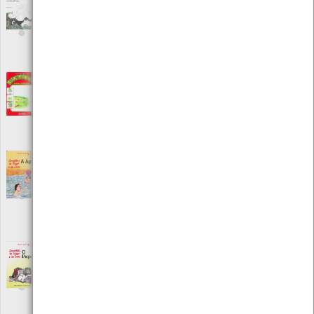
Contos da Mata dos Medos
[Livros]
Editora: Porto Editora
Autor: Álvaro Magalhães
Local: Centro de Recursos do CMIA
ISBN: 978-972-37-0856-1
Contos ecológicos - Dona Pradaria
[Livros]
Editora: Everest Editora
Autor: María Dolores Pérez Lucas
Local: Centro de Recursos do CMIA
ISBN: 972-750-354-3
Conversas do Tiago e da Sara - A água
[Livros]
Editora: Instituto Piaget
Autor: Dorindo Carvalho
Local: Centro de Recursos do CMIA
ISBN: 978-972-771-981-5
Conversas do Tiago e da Sara - O papel
[Livros]
Editora: Instituto Piaget
Autor: Dorindo Carvalho
Local: Centro de Recursos do CMIA