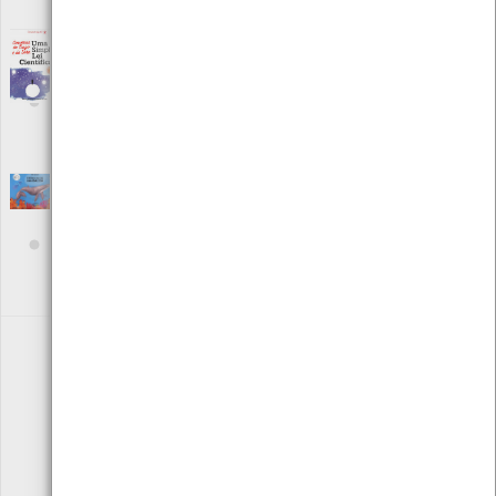
ISBN: 978-972-711-982-2
Conversas do Tiago e da Sara - Uma simples
lei científica
[Livros]
Editora: Instituto Piaget
Autor: Dorindo Carvalho
Local: Centro de Recursos do CMIA
ISBN: 978-972-771-983-9
Crónicas de uma baleia
[Livros]
Editora: Chiado Books
Autor: Ana Lucas
Local: Centro de Recursos do CMIA e Centro de Documentação do
Mar
ISBN: 978-989-52-0669-8
«
1
2
3
4
5
6
»