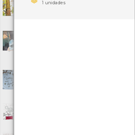

Boa noite, mocho!
1 unidades
[Livros]
Editora: Kalandraka
Autor: Pat Hutchins
Local: Centro de Recursos do CMIA
ISBN: 978-989-749-004-0
Castelos e Cristais - O Penedo do Encanto
[Livros]
Editora: Câmara Municipal de Ponte da Barca
Autor: Câmara Municipal de Ponte da Barca
Local: Centro de Recursos CMIA
ISBN: 978-989-33-3228-3
Começa numa semente
[Livros]
Editora: Fábula
Autor: Laura Knowles
Local: Centro de Recursos do CMIA
ISBN: 978-989-707-532-2
Conhecer para proteger
[Livros]
Editora: Associação da Defesa do Património Arouquense
Autor: Alunos do 1º CEB de Arouca
Local: Centro de Recursos do CMIA