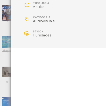
ISBN: 85-212-0053-6

TIPOLOGIA
Adulto
Tratamento de Lodos de Estações de
Tratamento de Água
[Livros]

CATEGORIA
Editora: Editora Edgar Blucher LTDA
Audiovisuais
Autor: Carlos A. Richter
Local: Centro de recursos CMIA

ISBN: 85-212-0289-X
STOCK
1 unidades
Uso eficiente da água no sector urbano
[Livros]
Editora: IRAR - INAG - LENEC
Autor: Maria do Céu Almeida, Paula Vieira, Rita Ribeiro
Local: Centro de recursos CMIA
ISBN: 972-99354-9-1
Vamos poupar água
[Jogos]
Editora: Serviços Municipalizados de Saneamento Básico de Viana
do Castelo
Autor: Serviços Municipalizados de Saneamento Básico de Viana
do Castelo
Local: Centro de recursos CMIA
Water Scarcity and Drought
[Livros]