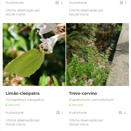
Autóctone
Autóctone
2
1
Última observação por:
Última observação por:
Nicole Viana
Nicole Viana
Limão-cleópatra
Trevo-cervino
Gonepteryx cleopatra
Eupatorium cannabinum
[Comum]
[Comum]
Autóctone
Autóctone
1
4
Última observação por:
Última observação por:
Nicole Viana
Nicole Viana