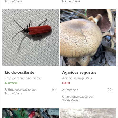
Nicole Viana
Nicole Viana
Lícido-oscilante
Agaricus augustus
Benibotarus alternatus
Agaricus augustus
[Comum]
[Raro]
Última observação por:
Autóctone
1
1
Nicole Viana
Última observação por:
Soraia Castro