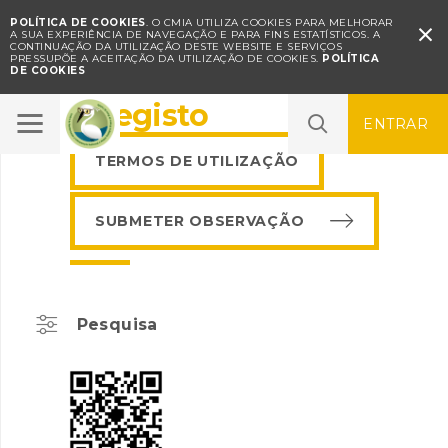
POLÍTICA DE COOKIES
. O CMIA UTILIZA COOKIES PARA MELHORAR

A SUA EXPERIÊNCIA DE NAVEGAÇÃO E PARA FINS ESTATÍSTICOS.
A
CONTINUAÇÃO DA UTILIZAÇÃO DESTE WEBSITE E SERVIÇOS
PRESSUPÕE A ACEITAÇÃO DA UTILIZAÇÃO DE COOKIES.
POLÍTICA
DE COOKIES
BioRegisto
ENTRAR
TERMOS DE UTILIZAÇÃO
SUBMETER OBSERVAÇÃO
Pesquisa