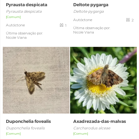
Pyrausta despicata
Deltote pygarga
Pyrausta despicata
Deltote pygarga
[Comum]
Autóctone
2
Autóctone
1
Última observação por:
Nicole Viana
Última observação por:
Nicole Viana
Duponchelia fovealis
Axadrezada-das-malvas
Duponchelia fovealis
Carcharodus alceae
[Comum]
[Comum]