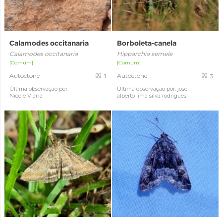
Calamodes occitanaria
Borboleta-canela
Calamodes occitanaria
Hipparchia semele
[Comum]
[Comum]
Autóctone
Autóctone
1
3
Última observação por:
Última observação por: jose
Nicole Viana
alberto lima silva rodrigues