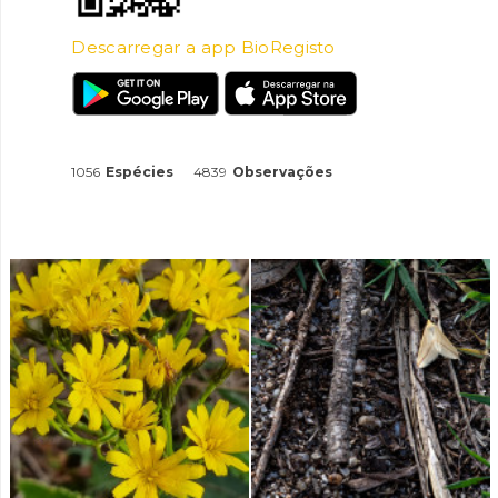
Descarregar a app BioRegisto
1056
Espécies
4839
Observações
INANCIAMENTO