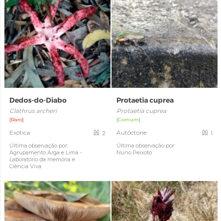
Dedos-do-Diabo
Protaetia cuprea
Clathrus archeri
Protaetia cuprea
[Raro]
[Comum]
Exótica
Autóctone
2
1
Última observação por:
Última observação por:
Agrupamento Arga e Lima -
Nuno Peixoto
Laboratório da memória e
Ciência Viva