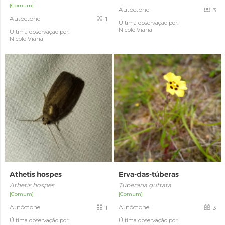
[Comum]
Autóctone
3
Autóctone
1
Última observação por:
Nicole Viana
Última observação por:
Nicole Viana
Athetis hospes
Erva-das-túberas
Athetis hospes
Tuberaria guttata
[Comum]
[Comum]
Autóctone
Autóctone
1
3
Última observação por:
Última observação por: