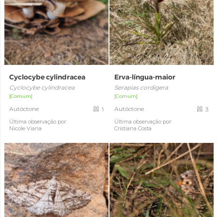
Cyclocybe cylindracea
Erva-língua-maior
Cyclocybe cylindracea
Serapias cordigera
[Comum]
[Comum]
Autóctone
Autóctone
1
3
Última observação por:
Última observação por:
Nicole Viana
Cristiana Costa