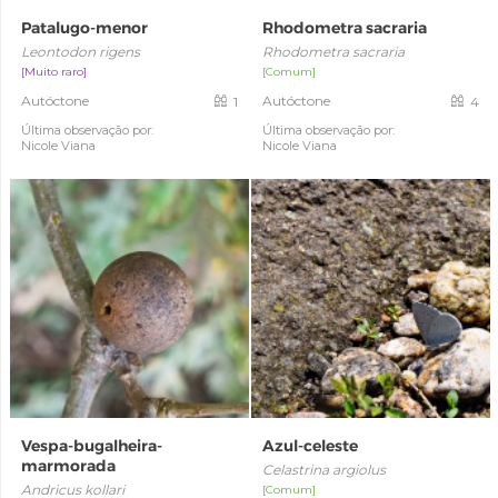
Patalugo-menor
Rhodometra sacraria
Leontodon rigens
Rhodometra sacraria
[Muito raro]
[Comum]
Autóctone
Autóctone
1
4
Última observação por:
Última observação por:
Nicole Viana
Nicole Viana
Vespa-bugalheira-
Azul-celeste
marmorada
Celastrina argiolus
Andricus kollari
[Comum]