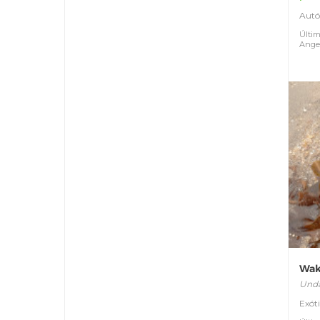
Autó
Últim
Ange
Wa
Unda
Exót