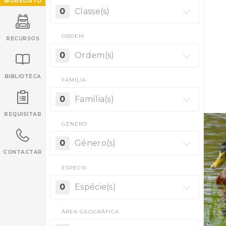
BIOREGISTO
0
Classe(s)
ORDEM
RECURSOS
0
Ordem(s)
BIBLIOTECA
FAMÍLIA
INANCIAMENTO
0
Família(s)
REQUISITAR
GÉNERO
0
Género(s)
CONTACTAR
ESPÉCIE
0
Espécie(s)
ÁREA GEOGRÁFICA