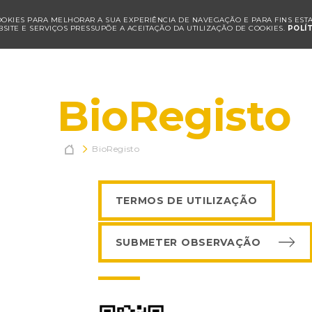
COOKIES PARA MELHORAR A SUA EXPERIÊNCIA DE NAVEGAÇÃO E PARA FINS ESTAT
SITE E SERVIÇOS PRESSUPÕE A ACEITAÇÃO DA UTILIZAÇÃO DE COOKIES.
POLÍ
BioRegisto

BioRegisto
TERMOS DE UTILIZAÇÃO
SUBMETER OBSERVAÇÃO