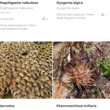
Rhaphigaster nebulosa
Dysgonia algira
Rhaphigaster nebulosa
Dysgonia algira
[Comum]
Última observação por: Pedro
1
Jorge Nogueira Correia
Autóctone
4
ltima observação por: Pedro
orge Nogueira Correia
Barroeira
Psammechinus miliaris