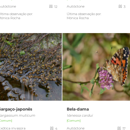
Autóctone
Autóctone
12
3
ltima observação por:
Última observação por:
Mónica Rocha
Mónica Rocha
Sargaço-japonês
Bela-dama
Sargassum muticum
Vanessa cardui
[Comum]
[Comum]
xótica invasora
Autóctone
4
17