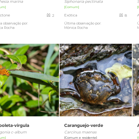
hesia marina
Siphonaria pectinata
S
um]
[Comum]
ctone
Exótica
2
8
a observação por:
Última observação por:
Ú
ca Rocha
Mónica Rocha
boleta-vírgula
Caranguejo-verde
gonia c-album
Carcinus maenas
um]
[Comum e residente]