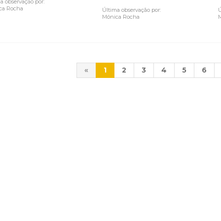
a observação por:
ca Rocha
Última observação por:
Ú
Mónica Rocha
«
1
2
3
4
5
6