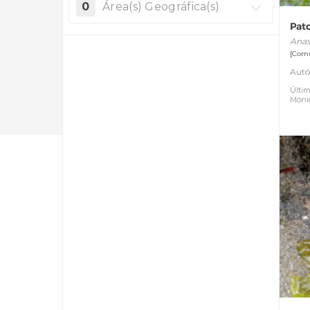
0
Área(s) Geográfica(s)
Pato
Anas
[Comu
Autó
Últim
Móni