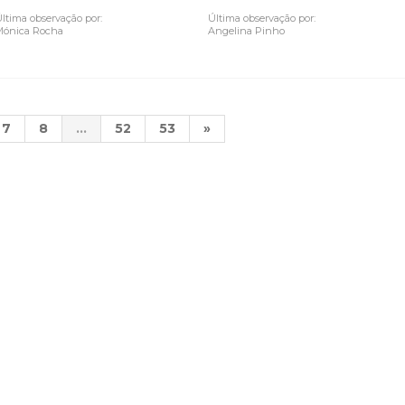
ltima observação por:
Última observação por:
Mónica Rocha
Angelina Pinho
7
8
...
52
53
»