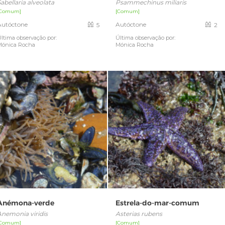
abellaria alveolata
Psammechinus miliaris
[Comum]
[Comum]
Autóctone
Autóctone
5
2
ltima observação por:
Última observação por:
Mónica Rocha
Mónica Rocha
Anémona-verde
Estrela-do-mar-comum
Anemonia viridis
Asterias rubens
[Comum]
[Comum]