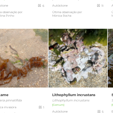
ctone
Autóctone
6
11
a observação por:
Última observação por:
Ú
lina Pinho
Mónica Rocha
kame
Lithophyllum incrustans
ria pinnatifida
Lithophyllum incrustans
[Comum]
ica invasora
1
Autóctone
E
5