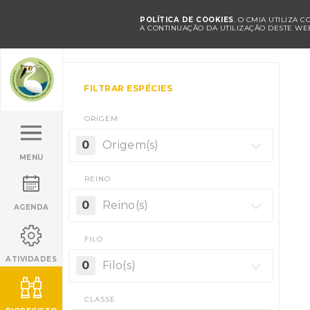
POLÍTICA DE COOKIES
. O CMIA UTILIZA 
A CONTINUAÇÃO DA UTILIZAÇÃO DESTE WEB
FILTRAR ESPÉCIES
ORIGEM
0
Origem(s)
MENU
REINO
0
Reino(s)
AGENDA
FILO
ATIVIDADES
0
Filo(s)
CLASSE