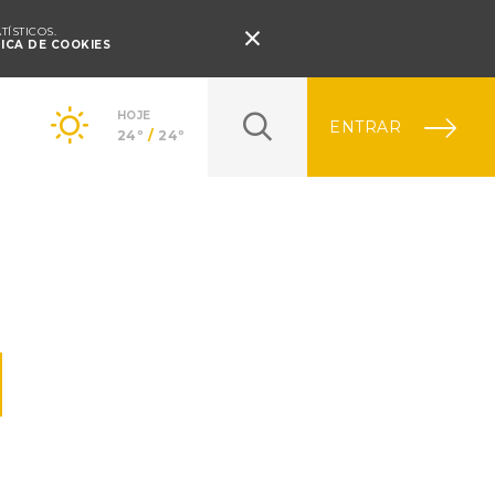
Pressione Enter

ÍSTICOS.
TICA DE COOKIES
HOJE
ENTRAR
24º
/
24º