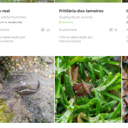
-real
Fritilária-dos-lameiros
 platyrhynchos
Euphydryas aurinia
m e residente]
[Comum]
[
ctone
Autóctone
45
15
a observação por:
Última observação por:
Ú
ca Rocha
Mónica Rocha