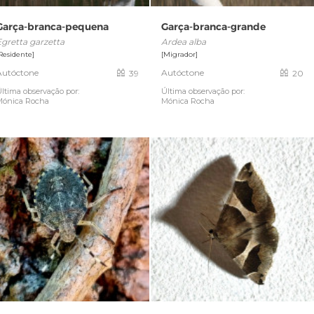
Garça-branca-pequena
Garça-branca-grande
Egretta garzetta
Ardea alba
Residente]
[Migrador]
Autóctone
Autóctone
39
20
ltima observação por:
Última observação por:
Mónica Rocha
Mónica Rocha