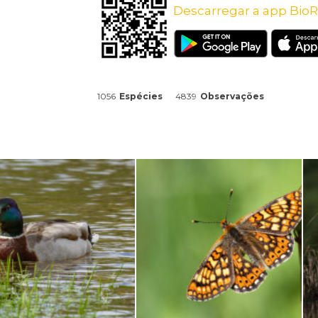
Descarregar a app BioR
1056
Espécies
4839
Observações