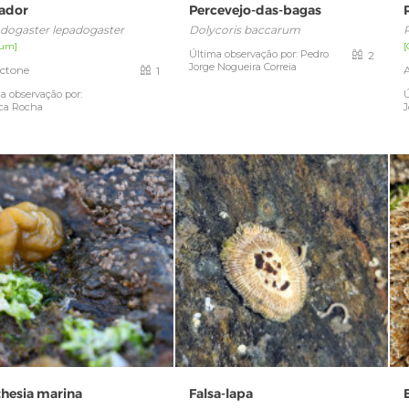
ador
Percevejo-das-bagas
dogaster lepadogaster
Dolycoris baccarum
um]
Última observação por: Pedro
2
Jorge Nogueira Correia
ctone
1
a observação por:
Ú
ca Rocha
J
thesia marina
Falsa-lapa