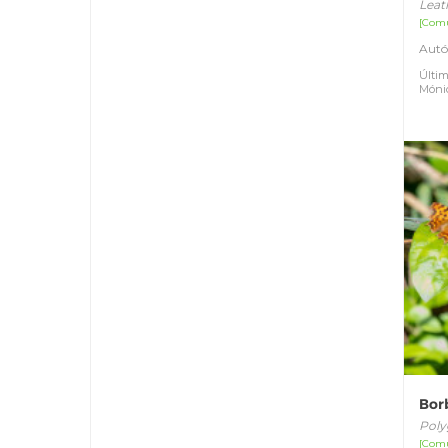
Leat
[Com
Autó
Últim
Móni
Bor
Poly
[Com