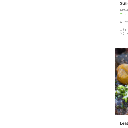
Sug
Lepa
[Com
Autó
Últim
Móni
Lea