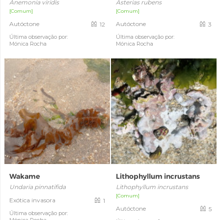
Anemonia viridis
Asterias rubens
[Comum]
[Comum]
Autóctone
Autóctone
12
3
Última observação por:
Última observação por:
Mónica Rocha
Mónica Rocha
Wakame
Lithophyllum incrustans
Undaria pinnatifida
Lithophyllum incrustans
[Comum]
Exótica invasora
1
Autóctone
5
Última observação por: