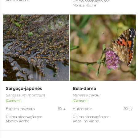
Mónica Rocha
Última observação por:
Mónica Rocha
Sargaço-japonês
Bela-dama
Sargassum muticum
Vanessa cardui
[Comum]
[Comum]
Exótica invasora
Autóctone
4
17
Última observação por:
Última observação por:
Mónica Rocha
Angelina Pinho