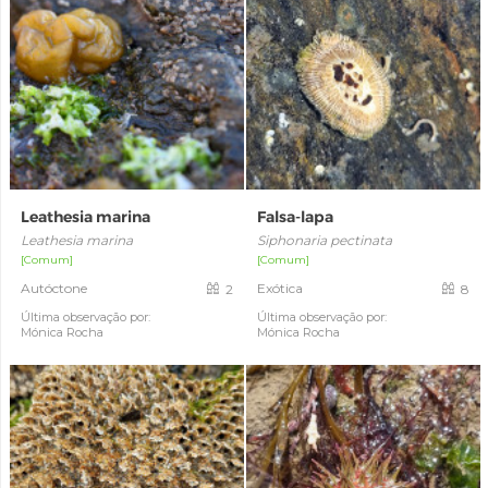
Leathesia marina
Falsa-lapa
Leathesia marina
Siphonaria pectinata
[Comum]
[Comum]
Autóctone
Exótica
2
8
Última observação por:
Última observação por:
Mónica Rocha
Mónica Rocha