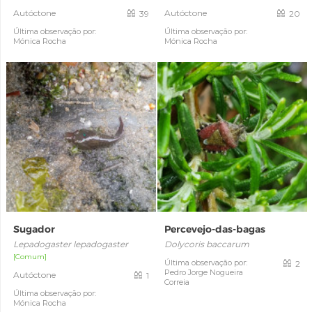
Autóctone
Autóctone
39
20
Última observação por:
Última observação por:
Mónica Rocha
Mónica Rocha
Sugador
Percevejo-das-bagas
Lepadogaster lepadogaster
Dolycoris baccarum
[Comum]
Última observação por:
2
Pedro Jorge Nogueira
Autóctone
1
Correia
Última observação por:
Mónica Rocha