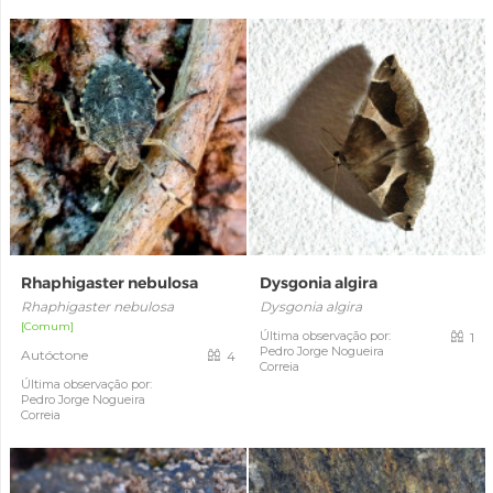
Rhaphigaster nebulosa
Dysgonia algira
Rhaphigaster nebulosa
Dysgonia algira
[Comum]
Última observação por:
1
Pedro Jorge Nogueira
Autóctone
4
Correia
Última observação por:
Pedro Jorge Nogueira
Correia