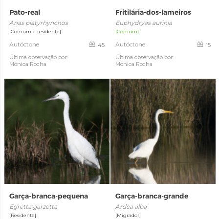
Pato-real
Fritilária-dos-lameiros
Anas platyrhynchos
Euphydryas aurinia
[Comum e residente]
[Comum]
Autóctone
Autóctone
45
15
Última observação por:
Última observação por:
Mónica Rocha
Mónica Rocha
Garça-branca-pequena
Garça-branca-grande
Egretta garzetta
Ardea alba
[Residente]
[Migrador]