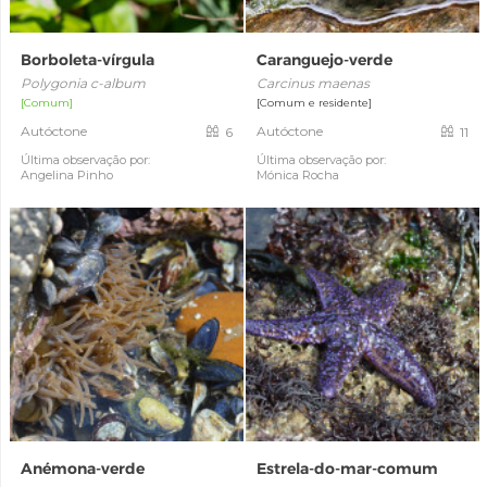
Borboleta-vírgula
Caranguejo-verde
Polygonia c-album
Carcinus maenas
[Comum]
[Comum e residente]
Autóctone
Autóctone
6
11
Última observação por:
Última observação por:
Angelina Pinho
Mónica Rocha
Anémona-verde
Estrela-do-mar-comum