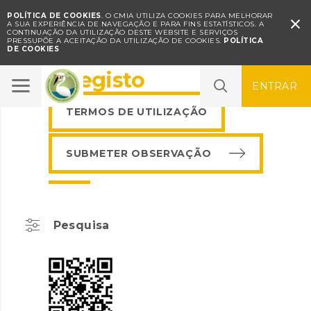
POLÍTICA DE COOKIES
. O CMIA UTILIZA COOKIES PARA MELHORAR

A SUA EXPERIÊNCIA DE NAVEGAÇÃO E PARA FINS ESTATÍSTICOS.
A
CONTINUAÇÃO DA UTILIZAÇÃO DESTE WEBSITE E SERVIÇOS
PRESSUPÕE A ACEITAÇÃO DA UTILIZAÇÃO DE COOKIES.
POLÍTICA
DE COOKIES
BioRegisto
ENTRAR
TERMOS DE UTILIZAÇÃO
SUBMETER OBSERVAÇÃO
Pesquisa