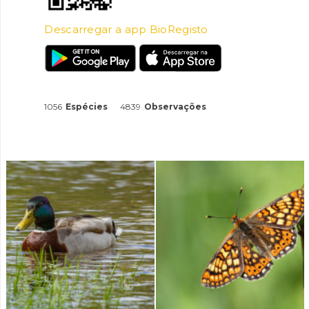
Descarregar a app BioRegisto
1056
Espécies
4839
Observações
INANCIAMENTO