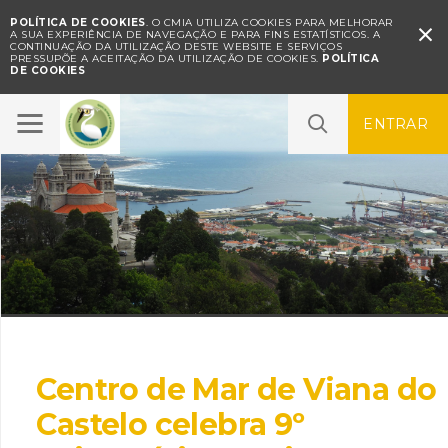
POLÍTICA DE COOKIES
. O CMIA UTILIZA COOKIES PARA MELHORAR

A SUA EXPERIÊNCIA DE NAVEGAÇÃO E PARA FINS ESTATÍSTICOS.
A
CONTINUAÇÃO DA UTILIZAÇÃO DESTE WEBSITE E SERVIÇOS
PRESSUPÕE A ACEITAÇÃO DA UTILIZAÇÃO DE COOKIES.
POLÍTICA
DE COOKIES
ENTRAR
Centro de Mar de Viana do
Castelo celebra 9º