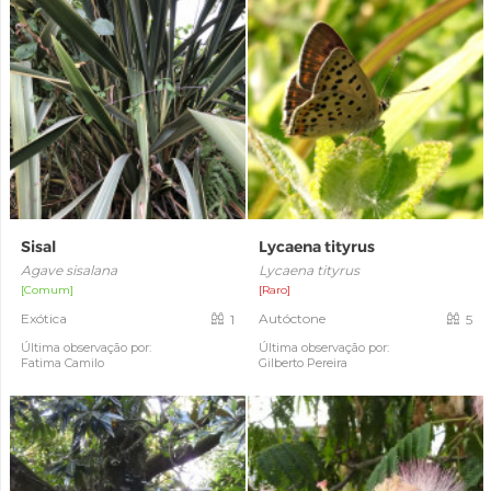
Sisal
Lycaena tityrus
Agave sisalana
Lycaena tityrus
[Comum]
[Raro]
Exótica
Autóctone
1
5
Última observação por:
Última observação por:
Fatima Camilo
Gilberto Pereira