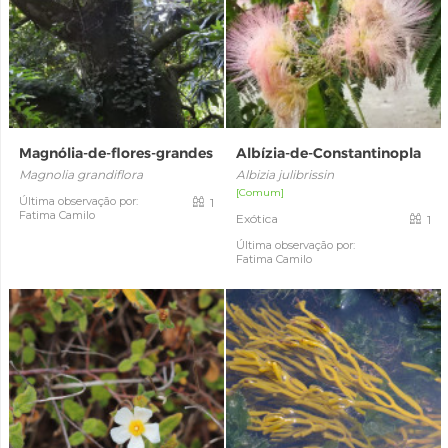
Magnólia-de-flores-grandes
Albízia-de-Constantinopla
Magnolia grandiflora
Albizia julibrissin
[Comum]
Última observação por:
1
Fatima Camilo
Exótica
1
Última observação por:
Fatima Camilo