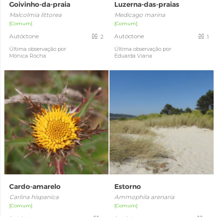
Goivinho-da-praia
Luzerna-das-praias
Malcolmia littorea
Medicago marina
[Comum]
[Comum]
Autóctone
Autóctone
2
1
Última observação por:
Última observação por:
Mónica Rocha
Eduarda Viana
Cardo-amarelo
Estorno
Carlina hispanica
Ammophila arenaria
[Comum]
[Comum]