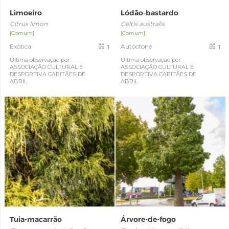
Limoeiro
Lódão-bastardo
Citrus limon
Celtis australis
[Comum]
[Comum]
Exótica
Autóctone
1
1
Última observação por:
Última observação por:
ASSOCIAÇÃO CULTURAL E
ASSOCIAÇÃO CULTURAL E
DESPORTIVA CAPITÃES DE
DESPORTIVA CAPITÃES DE
ABRIL
ABRIL
Tuia-macarrão
Árvore-de-fogo