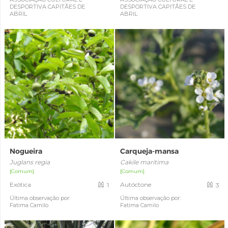
DESPORTIVA CAPITÃES DE
DESPORTIVA CAPITÃES DE
ABRIL
ABRIL
Nogueira
Carqueja-mansa
Juglans regia
Cakile maritima
[Comum]
[Comum]
Exótica
Autóctone
1
3
Última observação por:
Última observação por:
Fatima Camilo
Fatima Camilo