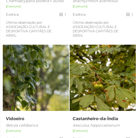
Chamaecyparis pisifera f. aurea
Brachychiton acerifolius
[Comum]
[Comum]
Exótica
Exótica
1
1
Última observação por:
Última observação por:
ASSOCIAÇÃO CULTURAL E
ASSOCIAÇÃO CULTURAL E
DESPORTIVA CAPITÃES DE
DESPORTIVA CAPITÃES DE
ABRIL
ABRIL
Vidoeiro
Castanheiro-da-Índia
Betula celtiberica
Aesculus hippocastanum
[Comum]
[Comum]