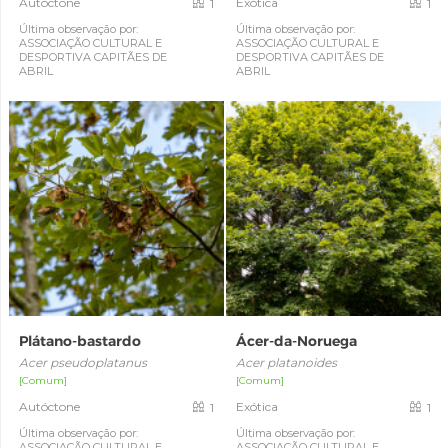
Autóctone
Exótica
1
1
Última observação por:
Última observação por:
ASSOCIAÇÃO CULTURAL E
ASSOCIAÇÃO CULTURAL E
DESPORTIVA CAPITÃES DE
DESPORTIVA CAPITÃES DE
ABRIL
ABRIL
Plátano-bastardo
Ácer-da-Noruega
Acer pseudoplatanus
Acer platanoides
[Comum]
[Comum]
Autóctone
Exótica
1
1
Última observação por:
Última observação por:
ASSOCIAÇÃO CULTURAL E
ASSOCIAÇÃO CULTURAL E