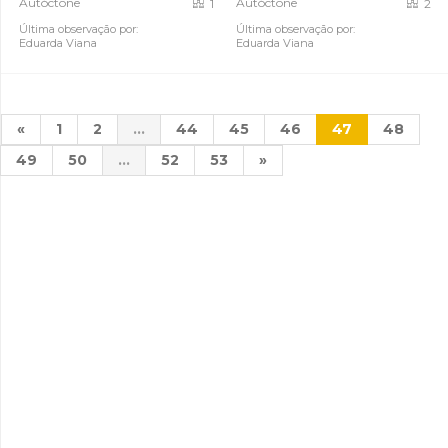
Autóctone
Autóctone
1
2
Última observação por:
Última observação por:
Eduarda Viana
Eduarda Viana
«
1
2
...
44
45
46
47
48
49
50
...
52
53
»