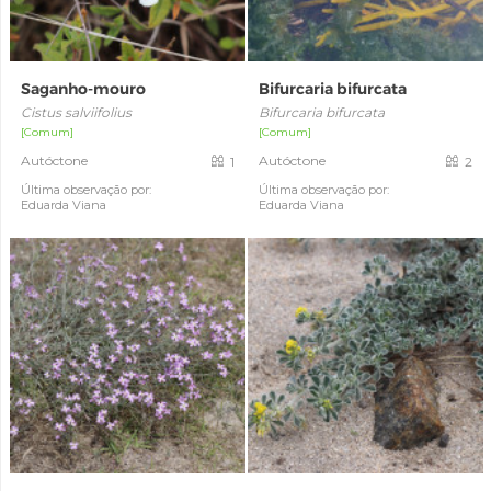
Saganho-mouro
Bifurcaria bifurcata
Cistus salviifolius
Bifurcaria bifurcata
[Comum]
[Comum]
Autóctone
Autóctone
1
2
Última observação por:
Última observação por:
Eduarda Viana
Eduarda Viana