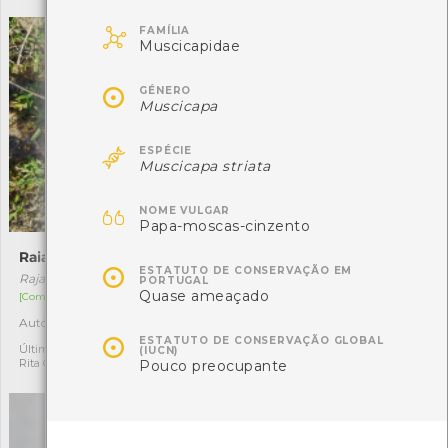

FAMÍLIA
Muscicapidae

GÉNERO
Muscicapa

ESPÉCIE
Muscicapa striata

NOME VULGAR
Papa-moscas-cinzento
Raia-pontuada
Peneireiro-cinzento

ESTATUTO DE CONSERVAÇÃO EM
Raja brachyura
Elanus caeruleus
PORTUGAL
Quase ameaçado
[Comum]
[Residente]
Autóctone
Autóctone
1
1

ESTATUTO DE CONSERVAÇÃO GLOBAL
Última observação por: Ana
Última observação por: Fábio
(IUCN)
Rita Carvalho
Pouco preocupante