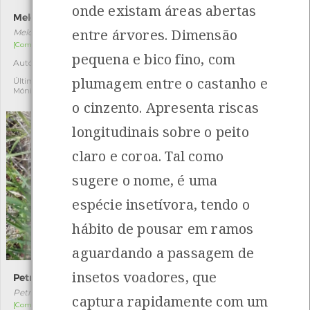
onde existam áreas abertas
Meloe proscarabaeus
Vespa-europeia
entre árvores. Dimensão
Meloe proscarabaeus
Vespa crabro
[Comum]
[Comum]
pequena e bico fino, com
Autóctone
Autóctone
1
1
plumagem entre o castanho e
Última observação por:
Última observação por:
Mónica Rocha
Pedro Gomes
o cinzento. Apresenta riscas
longitudinais sobre o peito
claro e coroa. Tal como
sugere o nome, é uma
espécie insetívora, tendo o
hábito de pousar em ramos
aguardando a passagem de
insetos voadores, que
Petrophora chlorosata
Papa-moscas-cinzento
Petrophora chlorosata
Muscicapa striata
captura rapidamente com um
[Comum]
[Migrador]