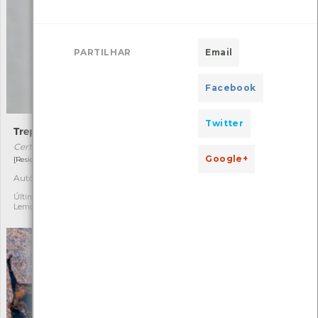
PARTILHAR
Email
Facebook
Twitter
Trepadeira-comum
Águia-cobreira
Certhia brachydactyla
Circaetus gallicus
Google+
[Residente]
[Migrador raro]
Autóctone
Autóctone
3
1
Última observação por: Tiago
Última observação por:
Lemos
Flávia Canastra