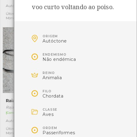
voo curto voltando ao poiso.
Autóctone
Autóctone
1
1
Última observação por:
Última observação por: Tiago
Mónica Rocha
Lemos

ORIGEM
Autóctone

ENDEMISMO
Não endémica

REINO
Animalia

FILO
Chordata
Raia-manchada
Esculi
Raja montagui
Satyrium esculi

CLASSE
[Comum]
[Comum]
Aves
Autóctone
Autóctone
2
1

ORDEM
Última observação por:
Última observação por:
Passeriformes
Mónica Rocha
Mónica Rocha