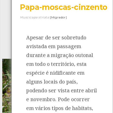
Papa-moscas-cinzento
Descarregar a app BioRegisto
Muscicapa striata
[Migrador]
Apesar de ser sobretudo
1056
Espécies
4839
Observações
avistada em passagem
INANCIAMENTO
durante a migração outonal
em todo o território, esta
espécie é nidificante em
alguns locais do país,
podendo ser vista entre abril
e novembro. Pode ocorrer
em vários tipos de habitats,