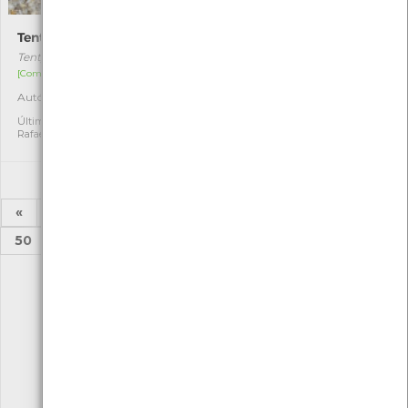
Tentyria platyceps
Aiolopus strepens
Tentyria platyceps
Aiolopus strepens
[Comum]
[Comum]
Autóctone
Autóctone
1
1
Última observação por:
Última observação por:
Rafael Azevedo
Pedro Tristão Vieira
«
1
2
...
45
46
47
48
49
50
51
52
53
»