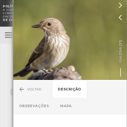

POLÍTICA DE COOKIES
. O CMIA UTILIZA COOKIES PARA MELHORAR

A SUA EXPERIÊNCIA DE NAVEGAÇÃO E PARA FINS ESTATÍSTICOS.
A
CONTINUAÇÃO DA UTILIZAÇÃO DESTE WEBSITE E SERVIÇOS

PRESSUPÕE A ACEITAÇÃO DA UTILIZAÇÃO DE COOKIES.
POLÍTICA
DE COOKIES
BioRegisto
ENTRAR
]
1/1
TERMOS DE UTILIZAÇÃO
GALERIA [
SUBMETER OBSERVAÇÃO
VOLTAR
DESCRIÇÃO
Pesquisa
OBSERVAÇÕES
MAPA