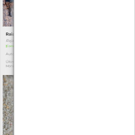
Raia-curva
Pirilampo
Raja undulata
Lampyris noctiluca
[Comum]
[Distribuição residual]
Autóctone
Autóctone
1
1
Última observação por:
Última observação por:
Mónica Rocha
Nicole Viana