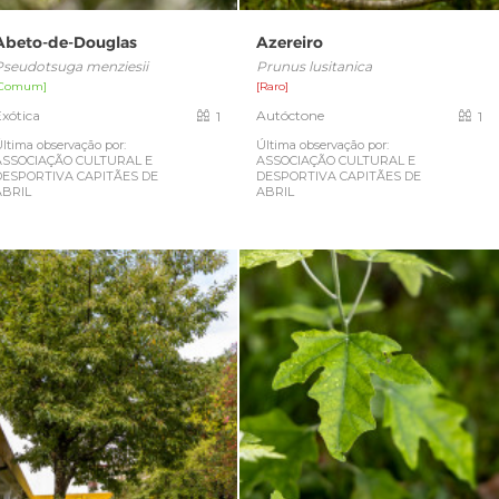
Abeto-de-Douglas
Azereiro
Pseudotsuga menziesii
Prunus lusitanica
[Comum]
[Raro]
Exótica
Autóctone
1
1
ltima observação por:
Última observação por:
ASSOCIAÇÃO CULTURAL E
ASSOCIAÇÃO CULTURAL E
DESPORTIVA CAPITÃES DE
DESPORTIVA CAPITÃES DE
ABRIL
ABRIL