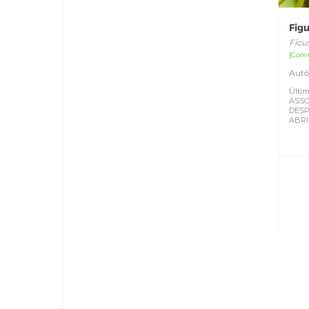
Fig
Ficu
[Com
Autó
Últim
ASSO
DESP
ABRI