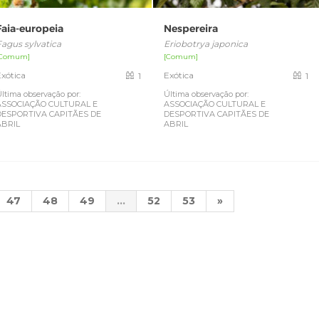
Faia-europeia
Nespereira
Fagus sylvatica
Eriobotrya japonica
[Comum]
[Comum]
Exótica
Exótica
1
1
ltima observação por:
Última observação por:
ASSOCIAÇÃO CULTURAL E
ASSOCIAÇÃO CULTURAL E
DESPORTIVA CAPITÃES DE
DESPORTIVA CAPITÃES DE
ABRIL
ABRIL
47
48
49
...
52
53
»