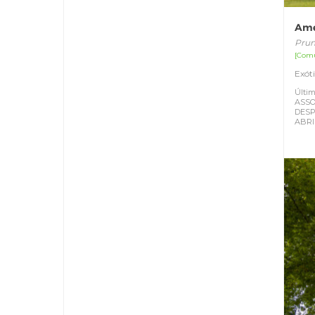
Ame
Prun
[Com
Exót
Últim
ASSO
DESP
ABRI