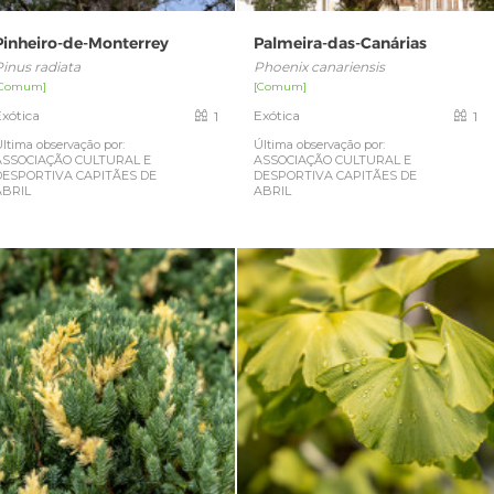
Pinheiro-de-Monterrey
Palmeira-das-Canárias
Pinus radiata
Phoenix canariensis
[Comum]
[Comum]
Exótica
Exótica
1
1
ltima observação por:
Última observação por:
ASSOCIAÇÃO CULTURAL E
ASSOCIAÇÃO CULTURAL E
DESPORTIVA CAPITÃES DE
DESPORTIVA CAPITÃES DE
ABRIL
ABRIL