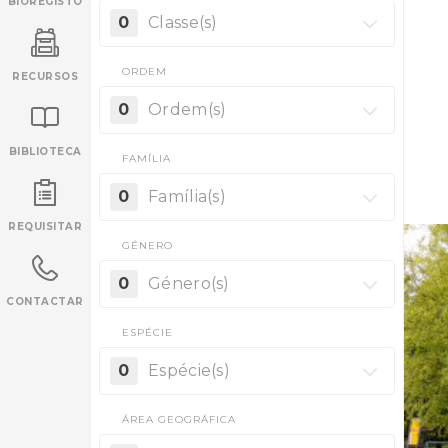
BIOREGISTO
0
Classe(s)
ORDEM
RECURSOS
0
Ordem(s)
BIBLIOTECA
FAMÍLIA
INANCIAMENTO
0
Família(s)
REQUISITAR
GÉNERO
0
Género(s)
CONTACTAR
ESPÉCIE
0
Espécie(s)
ÁREA GEOGRÁFICA