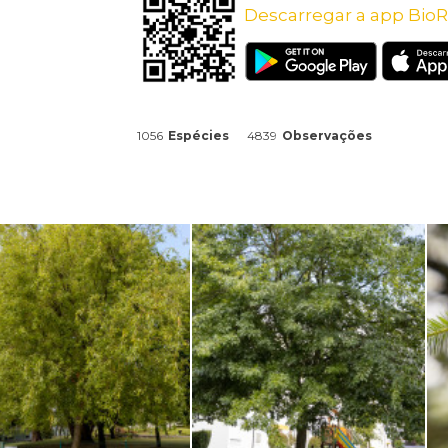
Descarregar a app BioR
1056
Espécies
4839
Observações