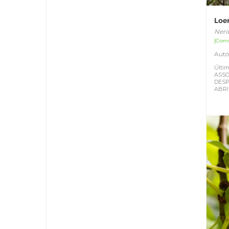
Loe
Neri
[Com
Autó
Últim
ASSO
DESP
ABRI