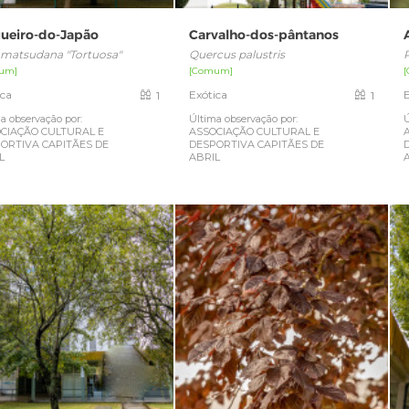
gueiro-do-Japão
Carvalho-dos-pântanos
x matsudana "Tortuosa"
Quercus palustris
um]
[Comum]
ica
Exótica
1
1
a observação por:
Última observação por:
Ú
CIAÇÃO CULTURAL E
ASSOCIAÇÃO CULTURAL E
ORTIVA CAPITÃES DE
DESPORTIVA CAPITÃES DE
L
ABRIL