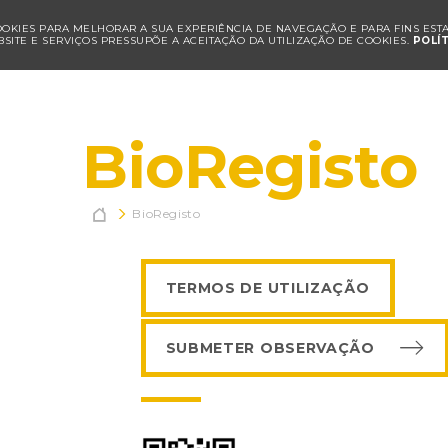
COOKIES PARA MELHORAR A SUA EXPERIÊNCIA DE NAVEGAÇÃO E PARA FINS ESTAT
SITE E SERVIÇOS PRESSUPÕE A ACEITAÇÃO DA UTILIZAÇÃO DE COOKIES.
POLÍ
BioRegisto

BioRegisto
TERMOS DE UTILIZAÇÃO
SUBMETER OBSERVAÇÃO