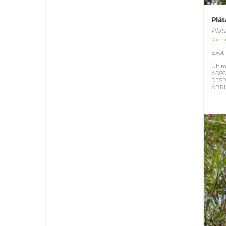
Plá
Plat
[Com
Exót
Últim
ASSO
DESP
ABRI