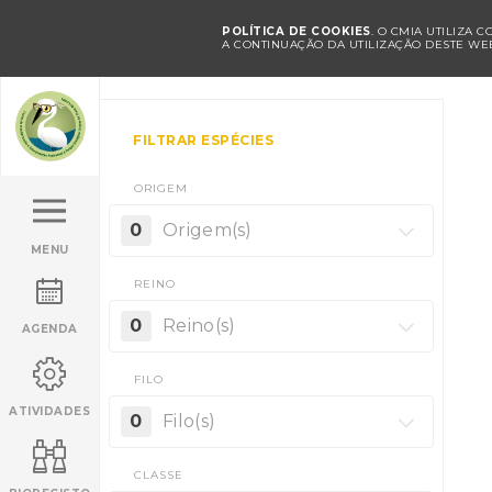
POLÍTICA DE COOKIES
. O CMIA UTILIZA 
A CONTINUAÇÃO DA UTILIZAÇÃO DESTE WEB
FILTRAR ESPÉCIES
ORIGEM
0
Origem(s)
MENU
REINO
0
Reino(s)
AGENDA
FILO
ATIVIDADES
0
Filo(s)
CLASSE