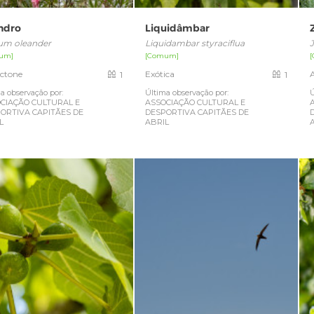
ndro
Liquidâmbar
um oleander
Liquidambar styraciflua
um]
[Comum]
ctone
Exótica
1
1
a observação por:
Última observação por:
Ú
CIAÇÃO CULTURAL E
ASSOCIAÇÃO CULTURAL E
ORTIVA CAPITÃES DE
DESPORTIVA CAPITÃES DE
L
ABRIL