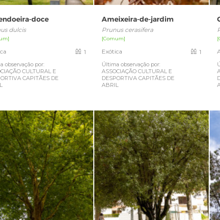
ndoeira-doce
Ameixeira-de-jardim
us dulcis
Prunus cerasifera
um]
[Comum]
ica
Exótica
1
1
a observação por:
Última observação por:
Ú
CIAÇÃO CULTURAL E
ASSOCIAÇÃO CULTURAL E
ORTIVA CAPITÃES DE
DESPORTIVA CAPITÃES DE
L
ABRIL