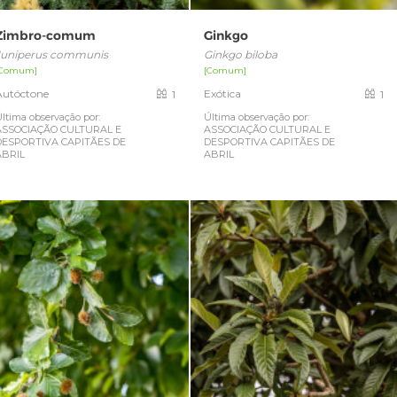
Zimbro-comum
Ginkgo
Juniperus communis
Ginkgo biloba
[Comum]
[Comum]
Autóctone
Exótica
1
1
ltima observação por:
Última observação por:
ASSOCIAÇÃO CULTURAL E
ASSOCIAÇÃO CULTURAL E
DESPORTIVA CAPITÃES DE
DESPORTIVA CAPITÃES DE
ABRIL
ABRIL