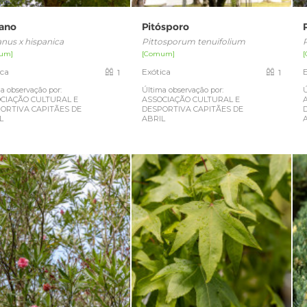
tano
Pitósporo
anus x hispanica
Pittosporum tenuifolium
um]
[Comum]
ica
Exótica
1
1
a observação por:
Última observação por:
Ú
CIAÇÃO CULTURAL E
ASSOCIAÇÃO CULTURAL E
ORTIVA CAPITÃES DE
DESPORTIVA CAPITÃES DE
L
ABRIL