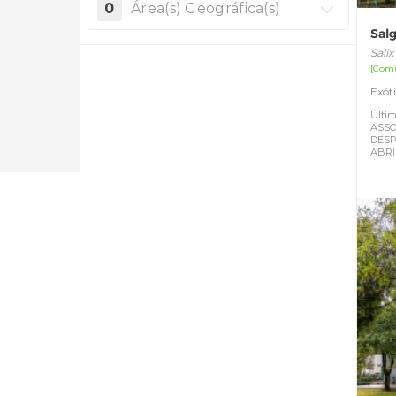
0
Área(s) Geográfica(s)
Sal
Sali
[Com
Exót
Últim
ASSO
DESP
ABRI