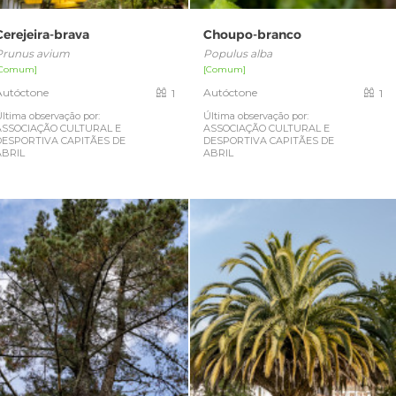
Cerejeira-brava
Choupo-branco
Prunus avium
Populus alba
[Comum]
[Comum]
Autóctone
Autóctone
1
1
ltima observação por:
Última observação por:
ASSOCIAÇÃO CULTURAL E
ASSOCIAÇÃO CULTURAL E
DESPORTIVA CAPITÃES DE
DESPORTIVA CAPITÃES DE
ABRIL
ABRIL