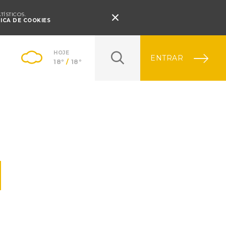
Pressione Enter

ÍSTICOS.
TICA DE COOKIES
HOJE
ENTRAR
18º
/
18º