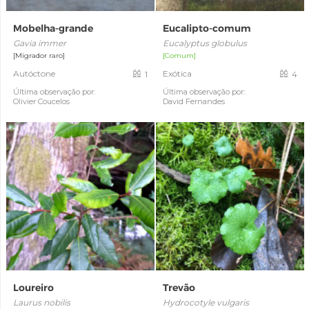
Mobelha-grande
Eucalipto-comum
Gavia immer
Eucalyptus globulus
[Migrador raro]
[Comum]
Autóctone
Exótica
1
4
Última observação por:
Última observação por:
Olivier Coucelos
David Fernandes
Loureiro
Trevão
Laurus nobilis
Hydrocotyle vulgaris