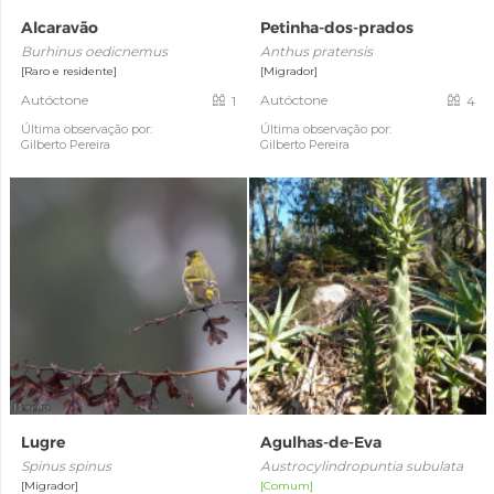
Alcaravão
Petinha-dos-prados
Burhinus oedicnemus
Anthus pratensis
[Raro e residente]
[Migrador]
Autóctone
Autóctone
1
4
Última observação por:
Última observação por:
Gilberto Pereira
Gilberto Pereira
Lugre
Agulhas-de-Eva
Spinus spinus
Austrocylindropuntia subulata
[Migrador]
[Comum]