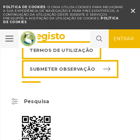
POLÍTICA DE COOKIES
. O CMIA UTILIZA COOKIES PARA MELHORAR

A SUA EXPERIÊNCIA DE NAVEGAÇÃO E PARA FINS ESTATÍSTICOS.
A
CONTINUAÇÃO DA UTILIZAÇÃO DESTE WEBSITE E SERVIÇOS
PRESSUPÕE A ACEITAÇÃO DA UTILIZAÇÃO DE COOKIES.
POLÍTICA
DE COOKIES
BioRegisto
ENTRAR
TERMOS DE UTILIZAÇÃO
SUBMETER OBSERVAÇÃO
Pesquisa