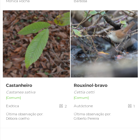
Mónica Rocha
Barbosa
Castanheiro
Rouxinol-bravo
Castanea sativa
Cettia cetti
[Comum]
[Comum]
Exótica
Autóctone
2
1
Última observação por:
Última observação por:
Débora coelho
Gilberto Pereira