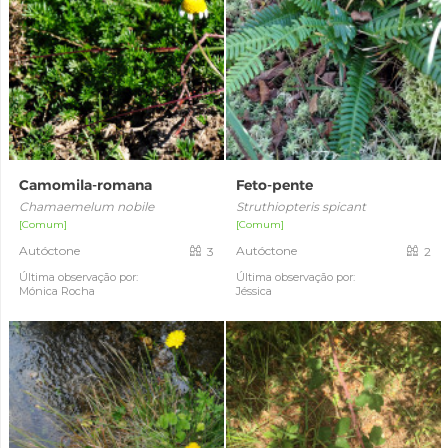
Camomila-romana
Feto-pente
Chamaemelum nobile
Struthiopteris spicant
[Comum]
[Comum]
Autóctone
Autóctone
3
2
Última observação por:
Última observação por:
Mónica Rocha
Jéssica