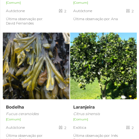
[Comum]
[Comum]
Autóctone
Autóctone
2
2
Última observação por:
Última observação por: Ana
David Fernandes
Bodelha
Laranjeira
Fucus ceranoides
Citrus sinensis
[Comum]
[Comum]
Autóctone
Exótica
2
2
Última observação por:
Última observação por: Inês