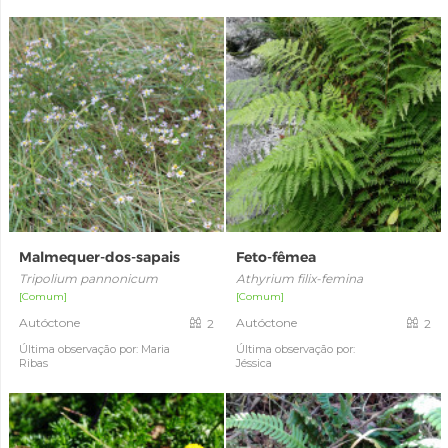
Malmequer-dos-sapais
Feto-fêmea
Tripolium pannonicum
Athyrium filix-femina
[Comum]
[Comum]
Autóctone
Autóctone
2
2
Última observação por: Maria
Última observação por:
Ribas
Jéssica