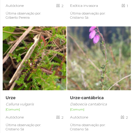
Autóctone
Exótica invasora
2
1
Última observação por:
Última observação por:
Gilberto Pereira
Cristiano Sá
Urze
Urze-cantábrica
Calluna vulgaris
Daboecia cantabrica
[Comum]
[Comum]
Autóctone
Autóctone
2
2
Última observação por:
Última observação por:
Cristiano Sá
Cristiano Sá