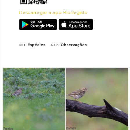
Descarregar a app BioRegisto
1056
Espécies
4839
Observações
INANCIAMENTO