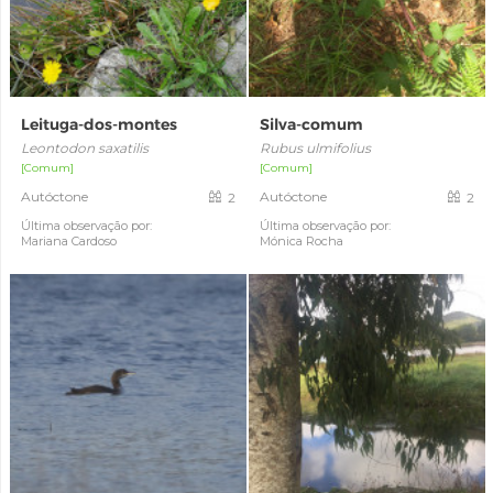
Leituga-dos-montes
Silva-comum
Leontodon saxatilis
Rubus ulmifolius
[Comum]
[Comum]
Autóctone
Autóctone
2
2
Última observação por:
Última observação por:
Mariana Cardoso
Mónica Rocha