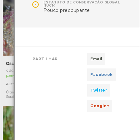

ESTATUTO DE CONSERVAÇÃO GLOBAL
(IUCN)
Pouco preocupante
PARTILHAR
Email
Oscarella lobularis
Coruja-das-torres
Oscarella lobularis
Tyto alba
Facebook
[Comum]
[Comum e residente]
Autóctone
Autóctone
1
1
Twitter
Última observação por:
Última observação por:
Soraia Castro
Gilberto Pereira
Google+