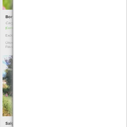
Borboleta-das-sardinheiras
Sanguinho
Cacyreus marshalli
Frangula alnus
[Comum]
[Comum]
Exótica
Autóctone
1
1
Última observação por:
Última observação por:
Flávia Canastra
Flávia Canastra
Salgueirinha
Escrevedeira-de-garganta-