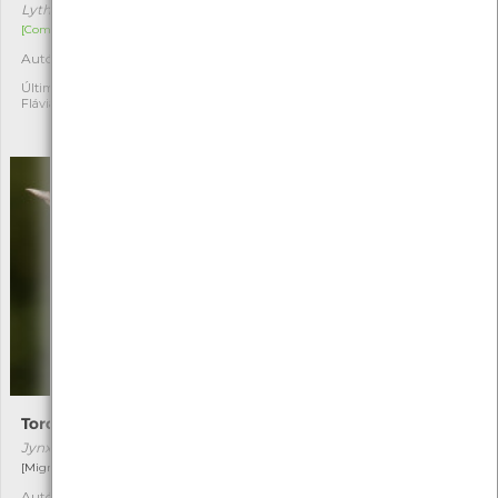
preta
Lythrum salicaria
Emberiza cirlus
[Comum]
[Residente]
Autóctone
1
Autóctone
1
Última observação por:
Flávia Canastra
Última observação por:
Gilberto Pereira
Torcicolo
Chapim-de-poupa
Jynx torquilla
Lophophanes cristatus
[Migrador]
[Comum e residente]
Autóctone
Autóctone
1
5