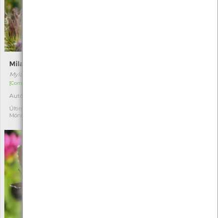
Milabris-dos-4-pontos
Pata-de-lobo
Mylabris quadripunctata
Dactylorhiza maculata
[Comum]
[Distribuição residual]
Autóctone
Autóctone
1
2
Última observação por:
Última observação por:
Mónica Rocha
Mónica Rocha