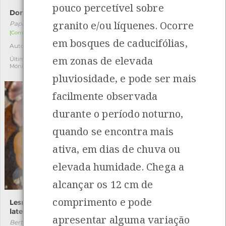
pouco percetível sobre
Dormideira
Beijinho-do-mar
granito e/ou líquenes. Ocorre
Papaver somniferum
Trivia monacha
[Comum]
[Comum]
em bosques de caducifólias,
Autóctone
Autóctone
3
1
em zonas de elevada
Última observação por:
Última observação por: Fábio
Mónica Rocha
Faria
pluviosidade, e pode ser mais
facilmente observada
durante o período noturno,
quando se encontra mais
ativa, em dias de chuva ou
elevada humidade. Chega a
alcançar os 12 cm de
comprimento e pode
Lesma-de-brânquias-
Geomalacus maculosus
laterais
Geomalacus maculosus
apresentar alguma variação
Berthellina edwardsii
[Distribuição residual]