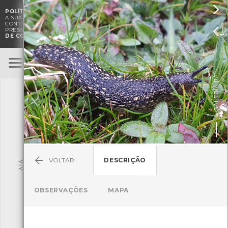

POLÍTICA DE COOKIES
. O CMIA UTILIZA COOKIES PARA MELHORAR

A SUA EXPERIÊNCIA DE NAVEGAÇÃO E PARA FINS ESTATÍSTICOS.
A
CONTINUAÇÃO DA UTILIZAÇÃO DESTE WEBSITE E SERVIÇOS

PRESSUPÕE A ACEITAÇÃO DA UTILIZAÇÃO DE COOKIES.
POLÍTICA
DE COOKIES
BioRegisto
ENTRAR
]
1/1
TERMOS DE UTILIZAÇÃO
GALERIA [
SUBMETER OBSERVAÇÃO
VOLTAR
DESCRIÇÃO
Pesquisa
OBSERVAÇÕES
MAPA