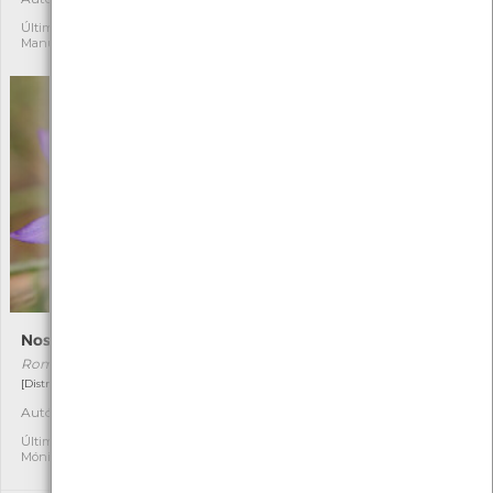
Última observação por:
Última observação por: Tiago
Manuel Felgueiras
Lemos
Noselha-pequena
Cia
Romulea clusiana
Emberiza cia
[Distribuição residual]
[Comum]
Autóctone
Autóctone
1
1
Última observação por:
Última observação por:
Mónica Rocha
Gilberto Pereira