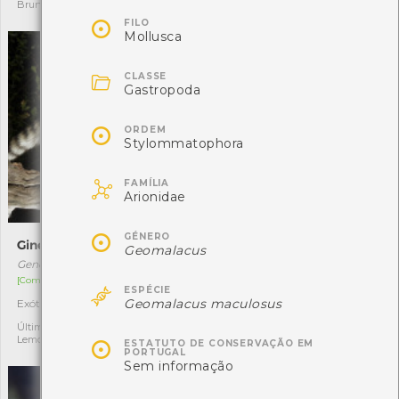
Bruno
Gilberto Pereira

FILO
Mollusca

CLASSE
Gastropoda

ORDEM
Stylommatophora

FAMÍLIA
Arionidae

GÉNERO
Gineta
Caboz-de-crista
Geomalacus
Genetta genetta
Coryphoblennius galerita
[Comum]
[Comum e residente]

ESPÉCIE
Geomalacus maculosus
Exótica
Autóctone
12
1
Última observação por: Tiago
Última observação por: Fábio
Lemos
Faria

ESTATUTO DE CONSERVAÇÃO EM
PORTUGAL
Sem informação