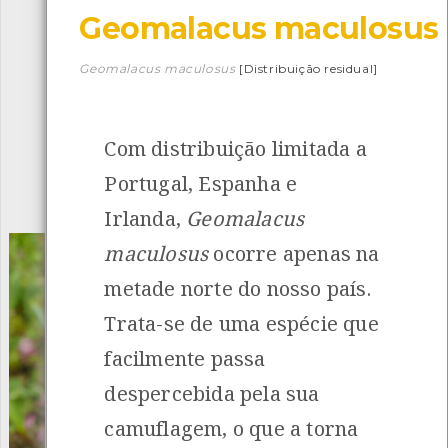
Geomalacus maculosus
Descarregar a app BioRegisto
Geomalacus maculosus
[Distribuição residual]
Com distribuição limitada a
1056
Espécies
4839
Observações
Portugal, Espanha e
INANCIAMENTO
Irlanda,
Geomalacus
maculosus
ocorre apenas na
metade norte do nosso país.
Trata-se de uma espécie que
facilmente passa
despercebida pela sua
camuflagem, o que a torna