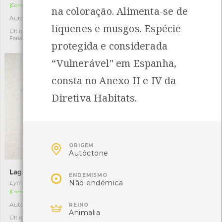
[Comum]
na coloração. Alimenta-se de
Autóctone
1
Autóctone
1
Última observação por:
líquenes e musgos. Espécie
Nicole Viana
Última observação por: Fábio
Faria
protegida e considerada
“Vulnerável" em Espanha,
consta no Anexo II e IV da
Diretiva Habitats.

ORIGEM
Autóctone
Lagarta-do-sobreiro
Rouxinol-comum

ENDEMISMO
Não endémica
Lymantria dispar
Luscinia megarhynchos
[Comum]
[Migrador]

Autóctone
Autóctone
2
1
REINO
Animalia
Última observação por:
Última observação por: