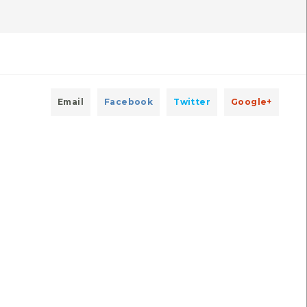
Autóctone
Autóctone
2
1
ltima observação por:
Última observação por:
xplore Iberia
Mónica Rocha
Email
Facebook
Twitter
Google+
Jarro-selvagem
Echeveria
Arum italium
Echeveria glauca
[Comum]
[Comum]
Autóctone
Exótica
1
1