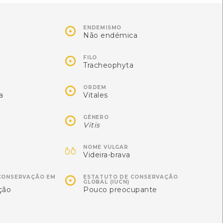
[Comum]
[Comum]
Autóctone
Exótica
2
1

ENDEMISMO
ltima observação por: lilia
Última observação por:
Não endémica
osta
Mónica Rocha

FILO
Tracheophyta

ORDEM
a
Vitales

GÉNERO
Vitis

NOME VULGAR
Videira-brava

CONSERVAÇÃO EM
ESTATUTO DE CONSERVAÇÃO
GLOBAL (IUCN)
ção
Pouco preocupante
Orvalhinha
Estrelêta
Drosera rotundifolia
Sesamoides purpurascens
Distribuição residual]
[Comum]