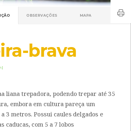
IÇÃO
OBSERVAÇÕES
MAPA
ira-brava
m]
ma liana trepadora, podendo trepar até 35
ura, embora em cultura pareça um
 a 3 metros. Possui caules delgados e
has caducas, com 5 a 7 lobos
Choco-comum
Videira-brava
epia officinalis
Vitis vinifera