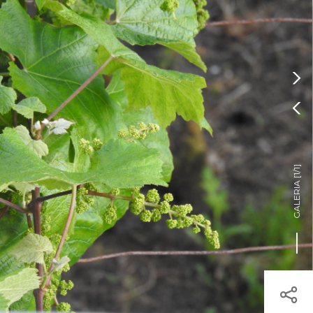
Pressione Enter

ÍSTICOS.
TICA DE COOKIES

HOJE
ENTRAR
18º
/
18º

]
1/1
GALERIA [
egisto