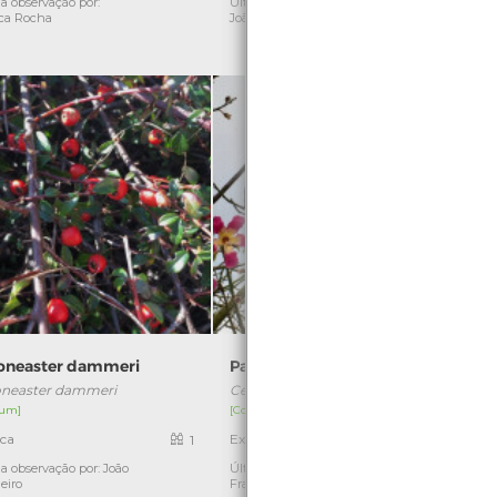
a observação por:
Última observação por: Maria
Ú
ca Rocha
João Coelho
C
oneaster dammeri
Paineira
neaster dammeri
Ceiba speciosa
T
um]
[Comum]
[
ica
Exótica
1
1
a observação por: João
Última observação por: Vítor
Ú
eiro
Franco
G