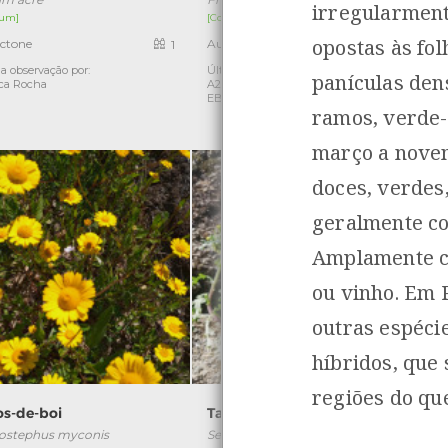
irregularment
um]
[Comum]
[
opostas às fol
ctone
Autóctone
1
4
a observação por:
Última observação por: Turma
Ú
panículas den
ca Rocha
A2A/A3A/A4A-
EBArcozelo(2020 a2023)
ramos, verde-
março a novem
doces, verdes
geralmente co
Amplamente c
ou vinho. Em 
outras espécie
híbridos, que
regiões do que
os-de-boi
Tasneirinha
ostephus myconis
Senecio vulgaris