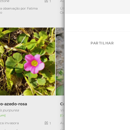
ctone
Autóctone
1
1
a observação por: Fatima
Última observação por: Soraia
Ú
lo
Castro
E
PARTILHAR
vo-azedo-rosa
Congorça
is purpurea
Vinca difformis
um]
[Comum]
ica invasora
Autóctone
1
1