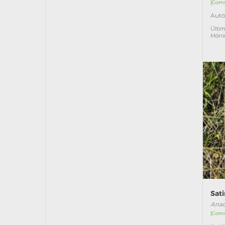
[Com
Autó
Últim
Móni
Sat
Anac
[Com