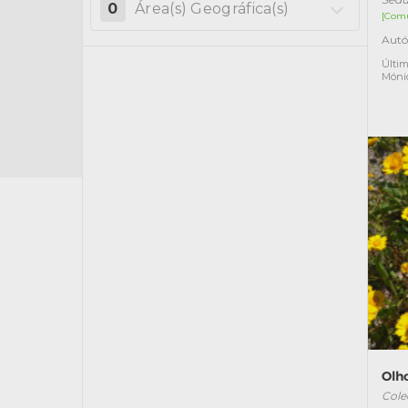
0
Área(s) Geográfica(s)
[Com
Autó
Últim
Móni
Olh
Cole