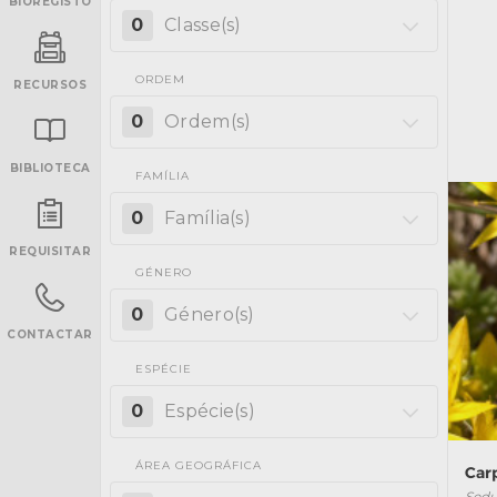
BIOREGISTO
0
Classe(s)
ORDEM
RECURSOS
0
Ordem(s)
BIBLIOTECA
FAMÍLIA
INANCIAMENTO
0
Família(s)
REQUISITAR
GÉNERO
0
Género(s)
CONTACTAR
ESPÉCIE
0
Espécie(s)
ÁREA GEOGRÁFICA
Car
Sed