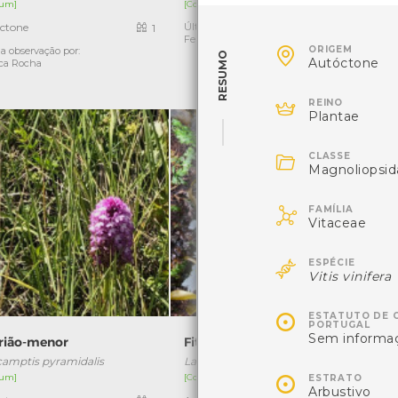
um]
[Comum]
ctone
Última observação por: João
1
1
Fernandes

ORIGEM
a observação por:
Ú
RESUMO
Autóctone
ca Rocha
c

REINO
Plantae

CLASSE
Magnoliopsid

FAMÍLIA
Vitaceae

ESPÉCIE
Vitis vinifera

ESTATUTO DE 
PORTUGAL
Sem informa
irião-menor
Fitas
amptis pyramidalis
Laminaria ochroleuca

um]
[Comum]
[
ESTRATO
Arbustivo