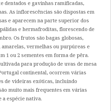
e dentados e gavinhas ramificadas,
Comum e residente]
[Comum]
has. As inflorescências são dispostas em
Autóctone
Autóctone
1
1
ltima observação por: Nicole
Última observação por: Fatima
sas e aparecem na parte superior dos
Viana
Camilo
pálidas e hermafroditas, florescendo de
bro. Os frutos são bagas globosas,
, amarelas, vermelhas ou purpúreas e
m 1 ou 2 sementes em forma de pêra.
ultivada para produção de uvas de mesa
Portugal continental, ocorrem várias
s de videiras exóticas, incluindo
 são muito mais frequentes em várias
 a espécie nativa.
Dente-de-leão
Verónica-da-pérsia
Taraxacum ekmanii
Veronica persica