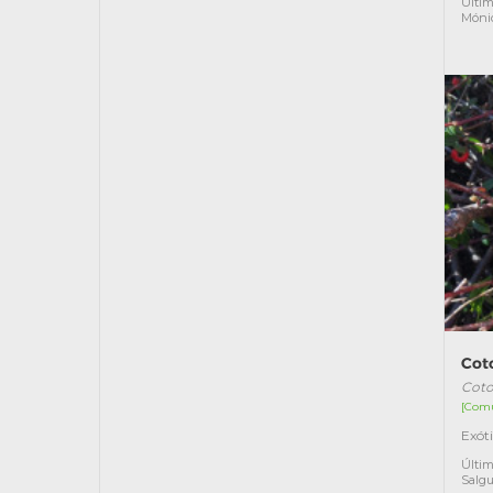
Últim
Móni
Cot
Coto
[Com
Exót
Últim
Salgu