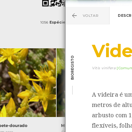
VOLTAR
DESCR
1056
Espécies
4829
Observações
Vide
BIOREGISTO
Vitis vinifera
[Comu
A videira é u
metros de alt
arbusto com 1
flexíveis, fol
pete-dourado
Morango-silvestre
um acre
Fragaria vesca
S