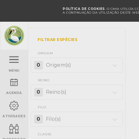
POLÍTICA DE COOKIES
. O CMIA UTILIZA 
A CONTINUAÇÃO DA UTILIZAÇÃO DESTE WEB
FILTRAR ESPÉCIES
ORIGEM
0
Origem(s)
MENU
REINO
0
Reino(s)
AGENDA
FILO
ATIVIDADES
0
Filo(s)
CLASSE