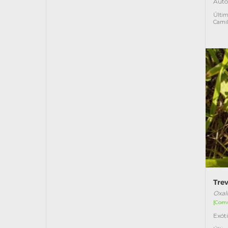
Autó
Últim
Cami
Tre
Oxal
[Com
Exót