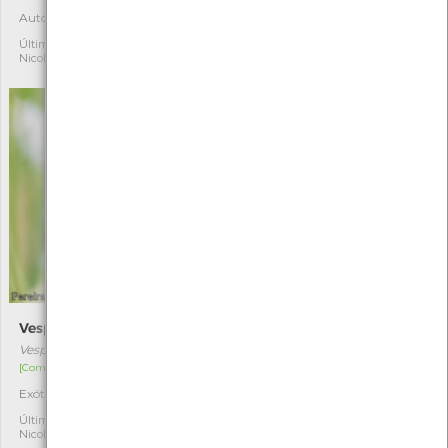
Autóctone
4
Autóctone
4
Última observação por:
Nicole Viana
Última observação por:
Nicole Viana
Vespa-asiática
Ortrétum-dos-ribeiros
Vespa velutina
Orthetrum coerulescens
[Comum]
[Comum]
Exótica invasora
Autóctone
6
6
Última observação por:
Última observação por:
Nicole Viana
Nicole Viana