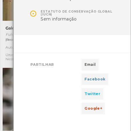

ESTATUTO DE CONSERVAÇÃO GLOBAL
(IUCN)
Sem informação
Galeirão-comum
Papa-moscas-preto
Fulica atra
Ficedula hypoleuca
[Residente]
[Migrador]
Autóctone
Autóctone
5
12
Última observação por:
Última observação por:
Nicole Viana
Nicole Viana
PARTILHAR
Email
Facebook
Twitter
Google+