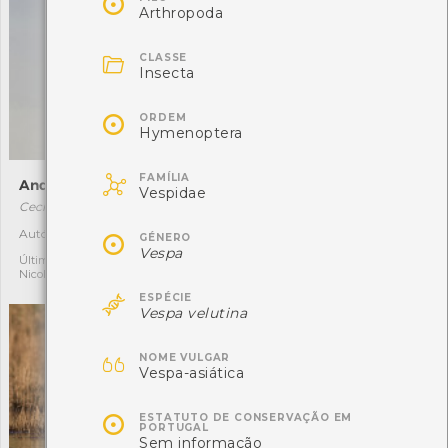

Arthropoda

CLASSE
Insecta

ORDEM
Hymenoptera

FAMÍLIA
Andorinha-ruiva
Amanita-mata-moscas
Vespidae
Cecropis rufula
Amanita muscaria
Autóctone
Última observação por:

1
17
GÉNERO
Nicole Viana
Vespa
Última observação por:
Nicole Viana

ESPÉCIE
Vespa velutina

NOME VULGAR
Vespa-asiática

ESTATUTO DE CONSERVAÇÃO EM
PORTUGAL
Sem informação