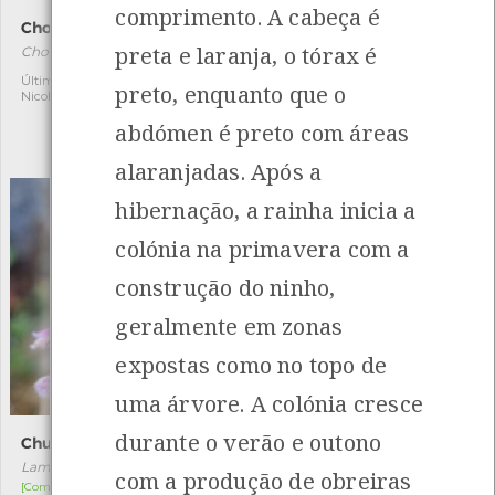
comprimento. A cabeça é
Chondracanthus teedei
Tritia reticulata
preta e laranja, o tórax é
Chondracanthus teedei
Tritia reticulata
[Comum]
Última observação por:
1
preto, enquanto que o
Nicole Viana
Autóctone
3
abdómen é preto com áreas
Última observação por:
Nicole Viana
alaranjadas. Após a
hibernação, a rainha inicia a
colónia na primavera com a
construção do ninho,
geralmente em zonas
expostas como no topo de
uma árvore. A colónia cresce
durante o verão e outono
Chuchas
Borboleta-colibri-riscada
Lamium maculatum
Hyles livornica
com a produção de obreiras
[Comum]
[Migrador]