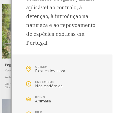
aplicável ao controlo, à
detenção, à introdução na
natureza e ao repovoamento
de espécies exóticas em
Portugal.
Pega-azul
Prunela

ORIGEM
Cyanopica cooki
Prunella vulgaris
Exótica invasora
[Comum]
Autóctone
1

Autóctone
3
ENDEMISMO
Última observação por:
Não endémica
Nicole Viana
Última observação por:
Nicole Viana

REINO
Animalia
FILO