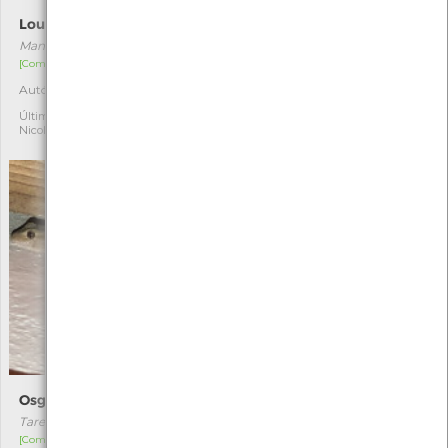
Louva-a-deus
Guincho-comum
Mantis religiosa
Chroicocephalus ridibundus
[Comum]
[Migrador]
Autóctone
Autóctone
11
15
Última observação por:
Última observação por:
Nicole Viana
Nicole Viana
Osga-comum
Libélula-púrpua
Tarentola mauritanica
Trithemis annulata
[Comum]