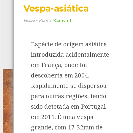
Vespa-asiática
Descarregar a app BioRegisto
Vespa velutina
[Comum]
Espécie de origem asiática
1056
Espécies
4829
Observações
introduzida acidentalmente
INANCIAMENTO
em França, onde foi
descoberta em 2004.
Rapidamente se dispersou
para outras regiões, tendo
sido detetada em Portugal
em 2011. É uma vespa
grande, com 17-32mm de