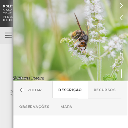

POLÍTICA DE COOKIES
. O CMIA UTILIZA COOKIES PARA MELHORAR

A SUA EXPERIÊNCIA DE NAVEGAÇÃO E PARA FINS ESTATÍSTICOS.
A
CONTINUAÇÃO DA UTILIZAÇÃO DESTE WEBSITE E SERVIÇOS

PRESSUPÕE A ACEITAÇÃO DA UTILIZAÇÃO DE COOKIES.
POLÍTICA
DE COOKIES
BioRegisto
ENTRAR
]
1/2
TERMOS DE UTILIZAÇÃO
GALERIA [
SUBMETER OBSERVAÇÃO
VOLTAR
DESCRIÇÃO
RECURSOS
Pesquisa
OBSERVAÇÕES
MAPA