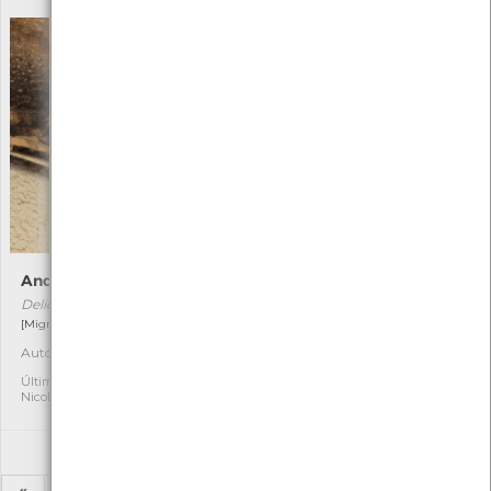
Andorinha-dos-beirais
Caranguejo-porcelana
Delichon urbicum
Porcellana platycheles
[Migrador]
[Comum]
Autóctone
Autóctone
5
4
Última observação por:
Última observação por:
Nicole Viana
Nicole Viana