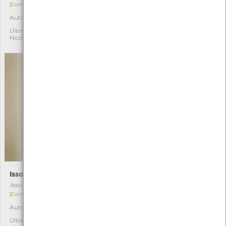
[Comum]
[Comum]
Autóctone
Autóctone
27
35
Última observação por:
Última observação por:
Nicole Viana
Nicole Viana
Issoria lathonia
Funcho
Issoria lathonia
Foeniculum vulgare
[Comum]
[Comum]
Autóctone
Autóctone
2
7
Última observação por: jose
Última observação por: