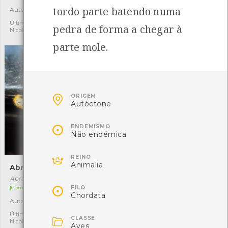
tordo parte batendo numa
Autóctone
Autóctone
1
1
Última observação por:
Última observação por:
pedra de forma a chegar à
Nicole Viana
Nicole Viana
parte mole.

ORIGEM
Autóctone

ENDEMISMO
Não endémica

REINO
Animalia
Abraxas pantaria
Percevejo-verde-comum
Abraxas pantaria
Palomena prasina

FILO
[Comum]
[Comum]
Chordata
Autóctone
Autóctone
1
2
Última observação por:
Última observação por:

CLASSE
Nicole Viana
Nicole Viana
Aves