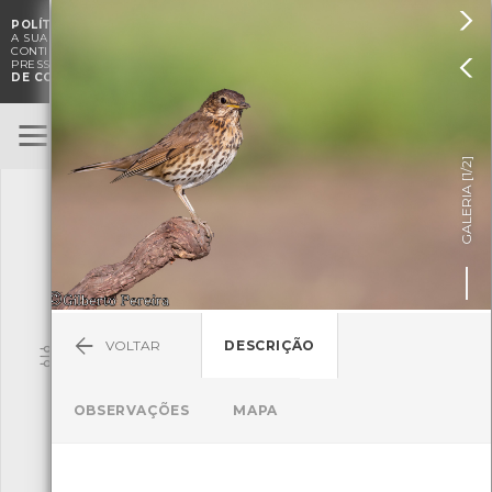

POLÍTICA DE COOKIES
. O CMIA UTILIZA COOKIES PARA MELHORAR

A SUA EXPERIÊNCIA DE NAVEGAÇÃO E PARA FINS ESTATÍSTICOS.
A
CONTINUAÇÃO DA UTILIZAÇÃO DESTE WEBSITE E SERVIÇOS

PRESSUPÕE A ACEITAÇÃO DA UTILIZAÇÃO DE COOKIES.
POLÍTICA
DE COOKIES
BioRegisto
ENTRAR
]
1/2
TERMOS DE UTILIZAÇÃO
GALERIA [
SUBMETER OBSERVAÇÃO
VOLTAR
DESCRIÇÃO
Pesquisa
OBSERVAÇÕES
MAPA