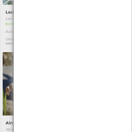
Lasiommata maera
Borboleta-loba
Lasiommata maera
Maniola jurtina
[Comum]
[Comum]
Autóctone
Autóctone
2
9
Última observação por: jose
Última observação por:
alberto lima silva rodrigues
Nicole Viana
Almirante-vermelho
Percevejo-da-tília
Vanessa atalanta
Pyrrhocoris apterus