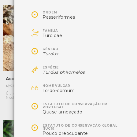

ORDEM
Passeriformes

FAMÍLIA
Turdidae

GÉNERO
Turdus

ESPÉCIE
Turdus philomelos
Acobreada
Vitadínia-das-floristas

Lycaena phlaeas
Erigeron karvinskianus
NOME VULGAR
Tordo-comum
[Comum]
Última observação por:
1
Nicole Viana
Exótica invasora
2

ESTATUTO DE CONSERVAÇÃO EM
Última observação por: Rita
PORTUGAL
Miranda
Quase ameaçado

ESTATUTO DE CONSERVAÇÃO GLOBAL
(IUCN)
Pouco preocupante