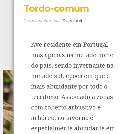
Tordo-comum
Descarregar a app BioRegisto
Turdus philomelos
[Residente]
Ave residente em Portugal
1056
Espécies
4839
Observações
mas apenas na metade norte
INANCIAMENTO
do país, sendo invernante na
metade sul, época em que é
mais abundante por todo o
território. Associado a zonas
com coberto arbustivo e
arbóreo, no inverno é
especialmente abundante em