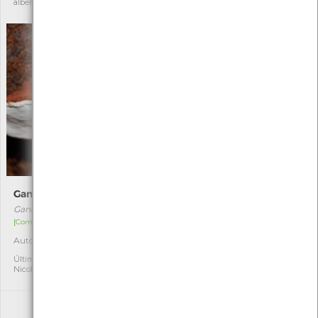
alberto lima silva rodrigues
Frederico Rocha
Ganoderma applanatum
Medronheiro
Ganoderma applanatum
Arbutus unedo
[Comum]
[Comum]
Autóctone
Autóctone
7
21
Última observação por:
Última observação por:
Nicole Viana
Carolina