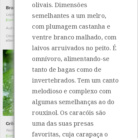
olivais. Dimensões
Branca-de-pontas-escuras
Camptogramma bilineata
semelhantes a um melro,
Leptidea sinapis
Camptogramma bilineata
[Comum]
[Comum]
com plumagem castanha e
Autóctone
Autóctone
2
2
ventre branco malhado, com
Última observação por: jose
Última observação por: jose
alberto lima silva rodrigues
alberto lima silva rodrigues
laivos arruivados no peito. É
omnívoro, alimentando-se
tanto de bagas como de
invertebrados. Tem um canto
melodioso e complexo com
algumas semelhanças ao do
rouxinol. Os caracóis são
uma das suas presas
Grilo-da-serapilheira
Barata-do-mar
Nemobius sylvestris
Ligia oceanica
favoritas, cuja carapaça o
[Comum]
[Comum]