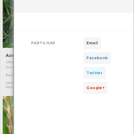
PARTILHAR
Email
Azedas
Tordo-comum
Facebook
Oxalis pes-caprae
Turdus philomelos
[Comum]
[Residente]
Twitter
Exótica invasora
Autóctone
9
6
Última observação por: Rita
Última observação por:
Miranda
Mónica Rocha
Google+