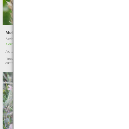
Melanargia-comum
Pontia daplidice
Melanargia lachesis
Pontia daplidice
[Comum]
[Comum]
Autóctone
Autóctone
5
5
Última observação por: jose
Última observação por: jose
alberto lima silva rodrigues
alberto lima silva rodrigues