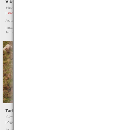
Víbora-de-Seoane
Libelinha-do-cogumelo
Vipera seoanei
Enallagma cyathigerum
[Raro]
[Comum]
Autóctone
Autóctone
3
1
Última observação por:
Última observação por:
Jaime C Pereira
Flávia Canastra
Tartaranhão-caçador
Azulinha-da-serra
Circus pygargus
Plebejus argus
[Migrador raro]
[Comum]
Autóctone
Autóctone
1
1