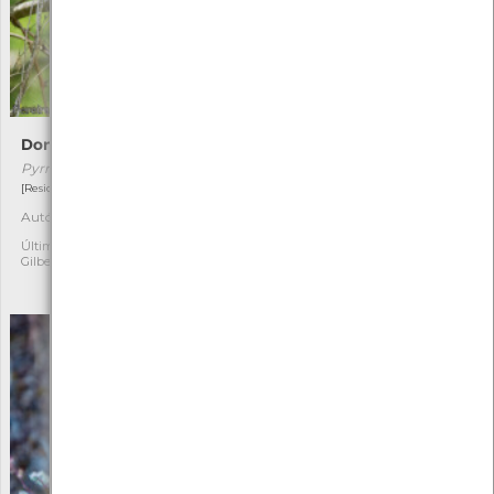
Dom-fafe
Serapião-de-língua-
pequena
Pyrrhula pyrrhula
Serapias parviflora
[Residente]
[Comum]
Autóctone
2
Autóctone
1
Última observação por:
Gilberto Pereira
Última observação por:
Mónica Rocha