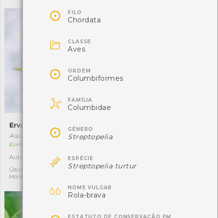

FILO
Chordata

CLASSE
Aves

ORDEM
Columbiformes

FAMÍLIA
Columbidae
Erva-pombinha
Tira-olhos-azul

GÉNERO
Aquilegia vulgaris
Aeshna affinis
Streptopelia
[Comum]
[Comum]

Autóctone
Autóctone
2
1
ESPÉCIE
Streptopelia turtur
Última observação por:
Última observação por:
Mónica Rocha
Mónica Rocha

NOME VULGAR
Rola-brava
ESTATUTO DE CONSERVAÇÃO EM