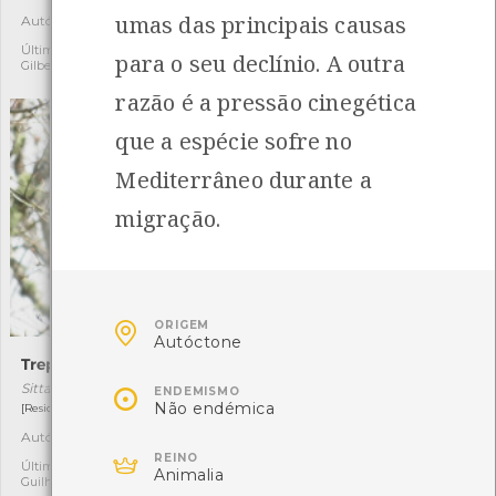
umas das principais causas
Autóctone
Autóctone
1
5
Última observação por:
Última observação por:
para o seu declínio. A outra
Gilberto Pereira
Carlos Silva
razão é a pressão cinegética
que a espécie sofre no
Mediterrâneo durante a
migração.

ORIGEM
Autóctone
Trepadeira-azul
Campânula

Sitta europaea
Campanula lusitanica
ENDEMISMO
Não endémica
[Residente]
[Comum]
Autóctone
Autóctone
1
2

REINO
Última observação por:
Última observação por:
Animalia
Guilherme Buzzo
Mónica Rocha