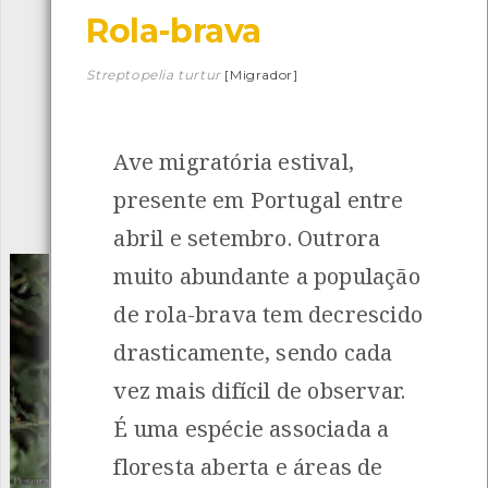
Rola-brava
Descarregar a app BioRegisto
Streptopelia turtur
[Migrador]
Ave migratória estival,
1056
Espécies
4837
Observações
presente em Portugal entre
INANCIAMENTO
abril e setembro. Outrora
muito abundante a população
de rola-brava tem decrescido
drasticamente, sendo cada
vez mais difícil de observar.
É uma espécie associada a
floresta aberta e áreas de