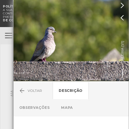

POLÍTICA DE COOKIES
. O CMIA UTILIZA COOKIES PARA MELHORAR

A SUA EXPERIÊNCIA DE NAVEGAÇÃO E PARA FINS ESTATÍSTICOS.
A
CONTINUAÇÃO DA UTILIZAÇÃO DESTE WEBSITE E SERVIÇOS

PRESSUPÕE A ACEITAÇÃO DA UTILIZAÇÃO DE COOKIES.
POLÍTICA
DE COOKIES
BioRegisto
ENTRAR
]
1/1
TERMOS DE UTILIZAÇÃO
GALERIA [
SUBMETER OBSERVAÇÃO
VOLTAR
DESCRIÇÃO
Pesquisa
OBSERVAÇÕES
MAPA