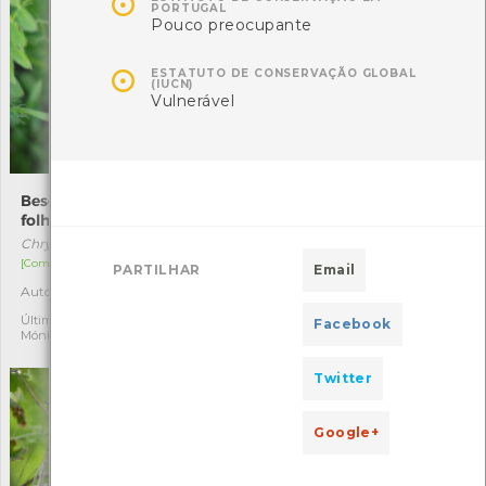

PORTUGAL
Pouco preocupante

ESTATUTO DE CONSERVAÇÃO GLOBAL
(IUCN)
Vulnerável
Besouro-vermelho-da-
Picanço-de-dorso-ruivo
folha-do-choupo
Lanius collurio
Chrysomela populi
[Migrador]
[Comum]
PARTILHAR
Email
Autóctone
1
Autóctone
2
Última observação por: Fábio
Última observação por:
Facebook
Mónica Rocha
Twitter
Google+