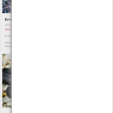
Erva-toira-das-areias
Pyropteron chrysidiformis
Orobanche arenaria
Pyropteron chrysidiformis
[Raro]
[Comum]
Autóctone
Autóctone
1
1
Última observação por:
Última observação por:
Mónica Rocha
Mónica Rocha