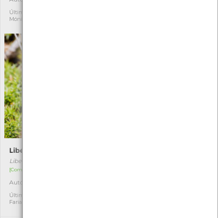
Última observação por:
Última observação por: Fábio
Mónica Rocha
Faria
Libélula-de-quatro-pintas
Anthopleura thallia
Libellula quadrimaculata
Anthopleura thallia
[Comum]
[Comum]
Autóctone
Autóctone
1
1
Última observação por: Fábio
Última observação por:
Faria
Mónica Rocha