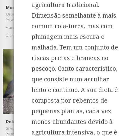
agricultura tradicional.
Mocho-pequeno-d’orelhas
Bufo-pequeno
Dimensão semelhante à mais
Otus scops
Asio otus
[Migrador]
[Residente]
comum rola-turca, mas com
Autóctone
Autóctone
2
1
plumagem mais escura e
Última observação por: Fábio
Última observação por:
Gilberto Pereira
malhada. Tem um conjunto de
riscas pretas e brancas no
pescoço. Canto característico,
que consiste num arrulhar
lento e continuo. A sua dieta é
composta por rebentos de
pequenas plantas, cada vez
menos abundantes devido à
Rola-brava
Melro-d'água
Streptopelia turtur
Cinclus cinclus
agricultura intensiva, o que é
[Migrador]
[Residente]