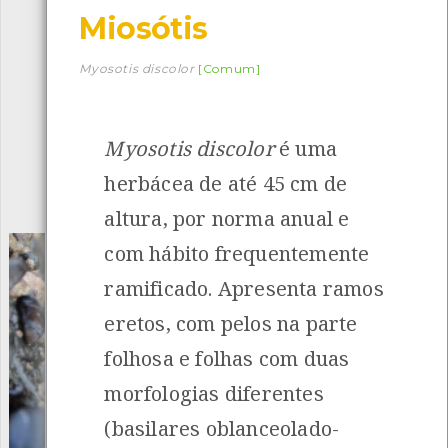
Miosótis
Descarregar a app BioRegisto
Myosotis discolor
[Comum]
Myosotis discolor
é uma
1056
Espécies
4829
Observações
herbácea de até 45 cm de
INANCIAMENTO
altura, por norma anual e
com hábito frequentemente
ramificado. Apresenta ramos
eretos, com pelos na parte
folhosa e folhas com duas
morfologias diferentes
(basilares oblanceolado-