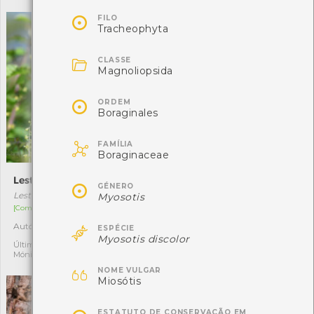

FILO
Tracheophyta

CLASSE
Magnoliopsida

ORDEM
Boraginales

FAMÍLIA
Boraginaceae
Lestes-robusto
Miosótis

GÉNERO
Lestes dryas
Myosotis discolor
Myosotis
[Comum]
[Comum]

Autóctone
Autóctone
1
1
ESPÉCIE
Myosotis discolor
Última observação por:
Última observação por:
Mónica Rocha
Nicole Viana

NOME VULGAR
Miosótis
ESTATUTO DE CONSERVAÇÃO EM