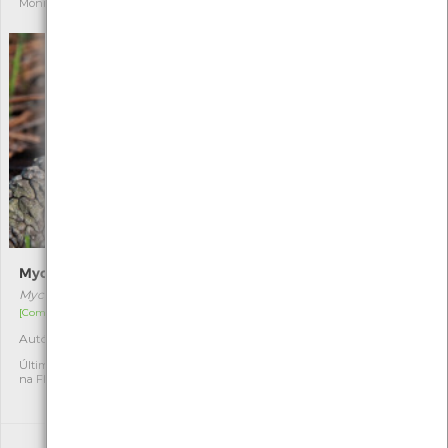
Mónica Rocha
Mónica Rocha
Mycena seynii
Meripilus giganteus
Mycena seynii
Meripilus giganteus
[Comum]
[Comum]
Autóctone
Autóctone
2
1
Última observação por: Ser
Última observação por:
na Floresta - Forest School
Jacinto Silvério de Brito
Estevens