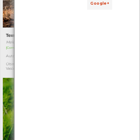
Google+
Texugo
Gralha-preta
Meles meles
Corvus corone
[Comum]
[Residente]
Autóctone
Autóctone
12
5
Última observação por:
Última observação por:
Vasco Flores Cruz
Mónica Rocha