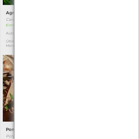
Agrião-dos-prados
Libelinha-de-mercúrio
Cardamine pratensis
Coenagrion mercuriale
[Comum]
[Comum]
Autóctone
Autóctone
2
7
Última observação por:
Última observação por:
Mónica Rocha
Mónica Rocha
Pontilha
Cravo-do-monte
Potentilla erecta
Simethis mattiazzi