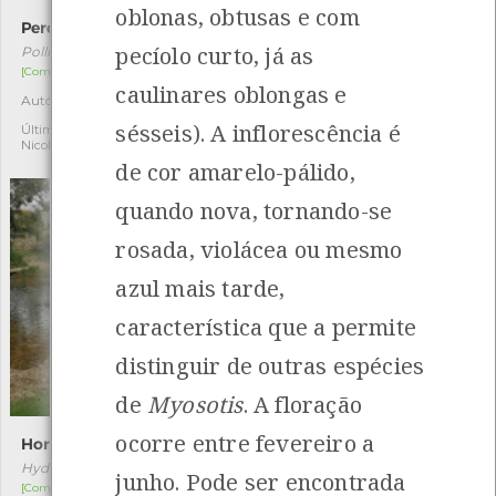
oblonas, obtusas e com
Percebe
Sapo-parteiro-comum
pecíolo curto, já as
Pollicipes pollicipes
Alytes obstetricans
[Comum]
[Comum]
caulinares oblongas e
Autóctone
Autóctone
2
3
sésseis). A inflorescência é
Última observação por:
Última observação por:
Nicole Viana
Miguel Rego
de cor amarelo-pálido,
quando nova, tornando-se
rosada, violácea ou mesmo
azul mais tarde,
característica que a permite
distinguir de outras espécies
de
Myosotis
. A floração
ocorre entre fevereiro a
Hortênsia
Pinheiro-bravo
Hydrangea macrophylla
Pinus pinaster
junho. Pode ser encontrada
[Comum]
[Comum]