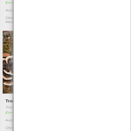
[Comum]
[Comum]
Autóctone
Autóctone
1
2
Última observação por:
Última observação por:
Mónica Rocha
Mónica Rocha
Trametes versicolor
Cogumelo-couve-flor
Trametes versicolor
Sparassis crispa
[Comum]
[Comum]
Autóctone
Autóctone
10
2
Última observação por:
Última observação por: