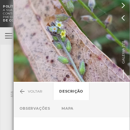

POLÍTICA DE COOKIES
. O CMIA UTILIZA COOKIES PARA MELHORAR

A SUA EXPERIÊNCIA DE NAVEGAÇÃO E PARA FINS ESTATÍSTICOS.
A
CONTINUAÇÃO DA UTILIZAÇÃO DESTE WEBSITE E SERVIÇOS

PRESSUPÕE A ACEITAÇÃO DA UTILIZAÇÃO DE COOKIES.
POLÍTICA
DE COOKIES
BioRegisto
ENTRAR
]
1/1
TERMOS DE UTILIZAÇÃO
GALERIA [
SUBMETER OBSERVAÇÃO
VOLTAR
DESCRIÇÃO
Pesquisa
OBSERVAÇÕES
MAPA