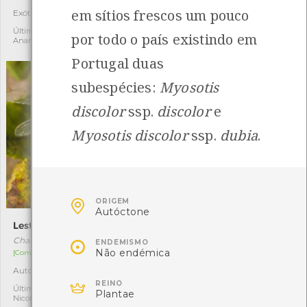
em sítios frescos um pouco
Exótica
Autóctone
5
2
Última observação por:
Última observação por:
por todo o país existindo em
Anamar Dias
Letícia
Portugal duas
subespécies:
Myosotis
discolor
ssp.
discolor
e
Myosotis discolor
ssp.
dubia
.

ORIGEM
Autóctone
Lestes-comum
Cobra-de-água-viperina

Chalcolestes viridis
Natrix maura
ENDEMISMO
Não endémica
[Comum]
[Comum]
Autóctone
Autóctone
7
14

REINO
Última observação por:
Última observação por:
Plantae
Nicole Viana
Marcelo Torre