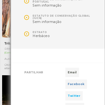

PORTUGAL
Sem informação

ESTATUTO DE CONSERVAÇÃO GLOBAL
(IUCN)
Sem informação

ESTRATO
Herbáceo
Tritão-de-ventre-laranja
Milhafre-real
Lissotriton boscai
Milvus milvus
[Comum]
[Raro e residente]
Autóctone
Autóctone
3
1
Última observação por: jose
Última observação por:
alberto lima silva rodrigues
Vasco Flores Cruz
PARTILHAR
Email
Facebook
Twitter