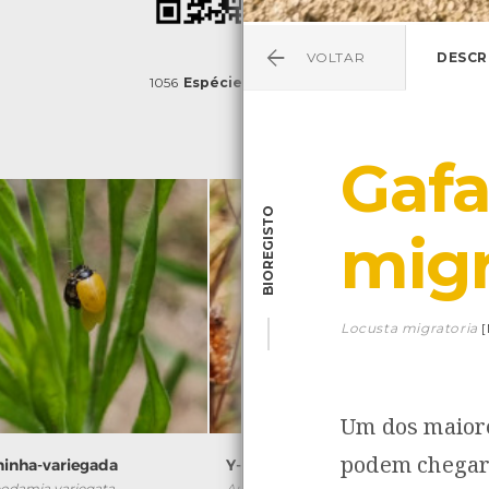
VOLTAR
DESCR
1056
Espécies
4839
Observações
Gafa
BIOREGISTO
mig
Locusta migratoria
Um dos maiore
podem chegar
ninha-variegada
Y-de-prata
odamia variegata
Autographa gamma
Z