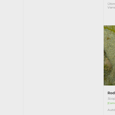
Últim
Vian
Rod
Sco
[Com
Autó