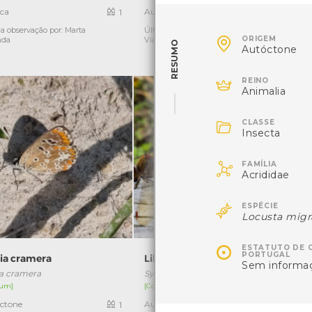
ica
Autóctone
1
1
a observação por: Marta
Última observação por: Nicole
Ú

ORIGEM
nda
Viana
RESUMO
Autóctone

REINO
Animalia

CLASSE
Insecta

FAMÍLIA
Acrididae

ESPÉCIE
Locusta migr

ESTATUTO DE 
PORTUGAL
cia cramera
Libélula-comum
Sem informa
ia cramera
Sympetrum striolatum
um]
[Comum]
ctone
Autóctone
1
6