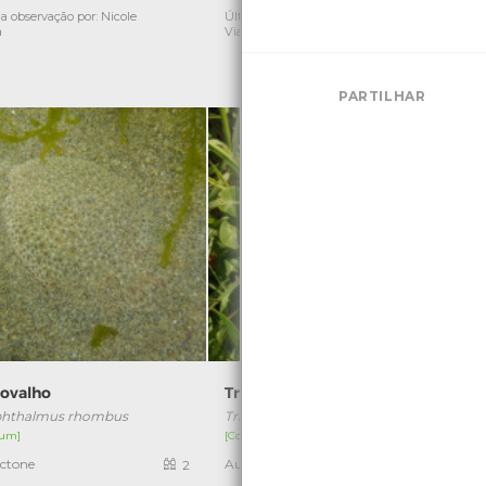
a observação por: Nicole
Última observação por: Nicole
Ú
a
Viana
PARTILHAR
ovalho
Trevo-branco
phthalmus rhombus
Trifolium repens
um]
[Comum]
[
ctone
Autóctone
2
3