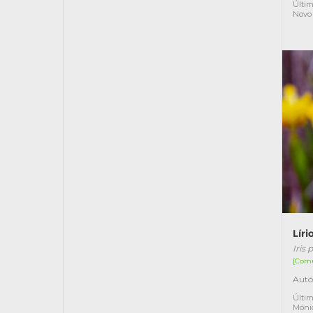
Últim
Novo
Lír
Iris
[Com
Autó
Últim
Móni