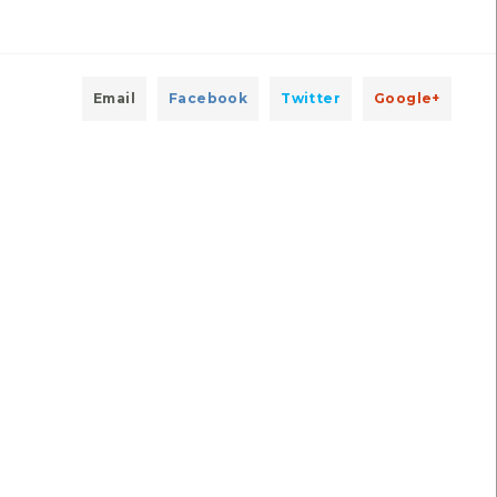
Autóctone
2
ltima observação por: Nicole
Viana
Última observação por: Tomás
Freitas
Email
Facebook
Twitter
Google+
Chapim-azul
Bela-dama-americana
Cyanistes caeruleus
Vanessa virginiensis
Comum e residente]
[Migrador]
Autóctone
Autóctone
7
2