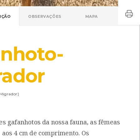
IÇÃO
OBSERVAÇÕES
MAPA
nhoto-
rador
[Migrador]
s gafanhotos da nossa fauna, as fêmeas
 aos 4 cm de comprimento. Os
Zilla diodida
Percevejo-de-escudo
illa diodida
Coreus marginatus