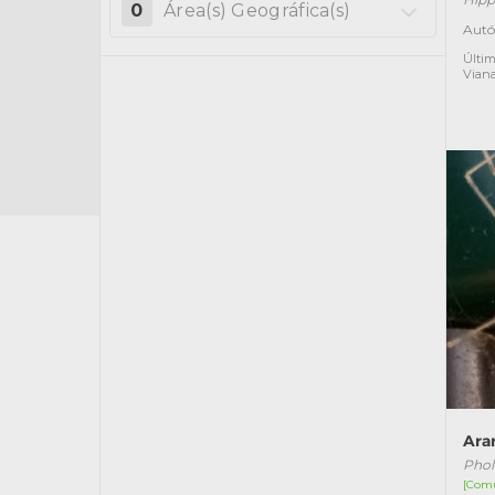
0
Área(s) Geográfica(s)
Autó
Últim
Vian
Ara
Phol
[Com