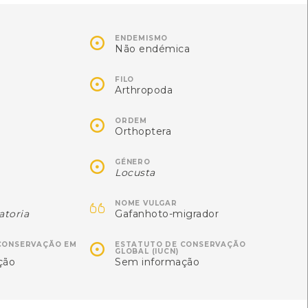
Autóctone
Autóctone
1
3
ltima observação por: Nicole
Última observação por: Nicole

ENDEMISMO
Viana
Viana
Não endémica

FILO
Arthropoda

ORDEM
Orthoptera

GÉNERO
Locusta

NOME VULGAR
atoria
Gafanhoto-migrador

CONSERVAÇÃO EM
ESTATUTO DE CONSERVAÇÃO
GLOBAL (IUCN)
Verdinha-comum
Escaravelho-rinoceronte-
ção
Sem informação
europeu
Callophrys rubi
Oryctes nasicornis
[Comum]
[Comum]
Autóctone
1