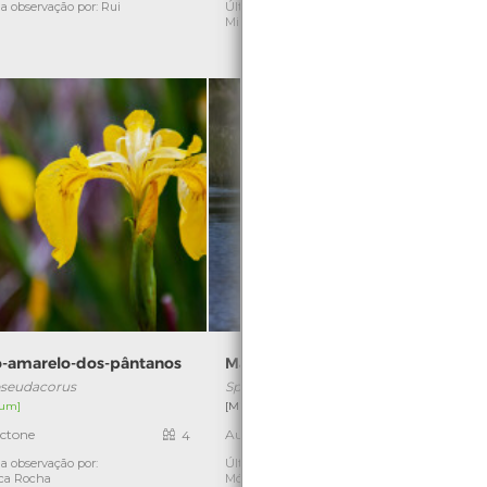
a observação por: Rui
Última observação por: Marta
Ú
Miranda
io-amarelo-dos-pântanos
Marreco
 pseudacorus
Spatula querquedula
T
um]
[Migrador]
ctone
Autóctone
4
1
a observação por:
Última observação por:
Ú
ca Rocha
Mónica Rocha