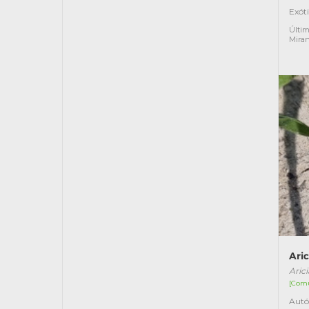
Exót
Últim
Mira
Ari
Aric
[Com
Autó