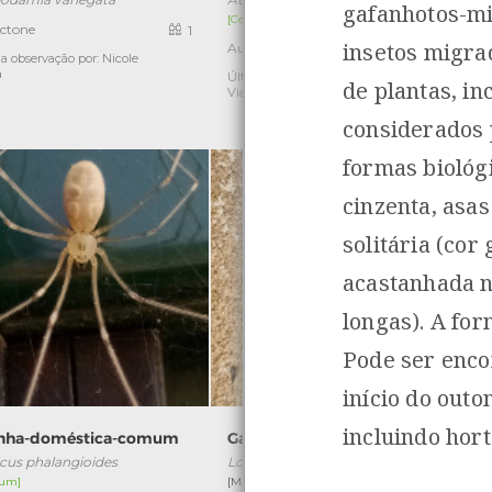
gafanhotos-mi
[Comum]
ctone
1
insetos migra
Autóctone
1
a observação por: Nicole
a
Última observação por: Nicole
Ú
de plantas, in
Viana
considerados 
formas biológ
cinzenta, asas
solitária (co
acastanhada n
longas). A fo
Pode ser enco
início do out
incluindo hort
nha-doméstica-comum
Gafanhoto-migrador
cus phalangioides
Locusta migratoria
um]
[Migrador]