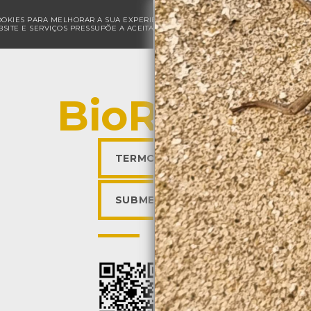
COOKIES PARA MELHORAR A SUA EXPERIÊNCIA DE NAVEGAÇÃO E PARA FINS ESTAT
SITE E SERVIÇOS PRESSUPÕE A ACEITAÇÃO DA UTILIZAÇÃO DE COOKIES.
POLÍ
BioRegisto
TERMOS DE UTILIZAÇÃO
SUBMETER OBSERVAÇÃO
Descarregar a app BioR