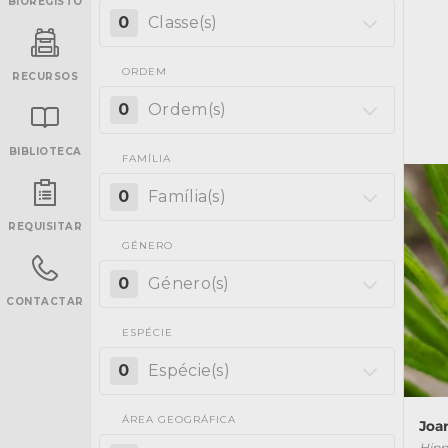
BIOREGISTO
0
Classe(s)
ORDEM
RECURSOS
0
Ordem(s)
BIBLIOTECA
FAMÍLIA
INANCIAMENTO
0
Família(s)
REQUISITAR
GÉNERO
0
Género(s)
CONTACTAR
ESPÉCIE
0
Espécie(s)
ÁREA GEOGRÁFICA
Joa
Hipp