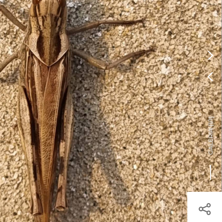
Pressione Enter

ÍSTICOS.
TICA DE COOKIES

HOJE
ENTRAR
22º
/
22º

]
1/1
GALERIA [
egisto