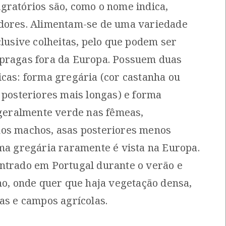
gratórios são, como o nome indica,
[Comum]
[Comum]
dores. Alimentam-se de uma variedade
Autóctone
Autóctone
1
1
ltima observação por: Marta
Última observação por: Marta
clusive colheitas, pelo que podem ser
Miranda
Miranda
pragas fora da Europa. Possuem duas
icas: forma gregária (cor castanha ou
 posteriores mais longas) e forma
r geralmente verde nas fêmeas,
os machos, asas posteriores menos
rma gregária raramente é vista na Europa.
ntrado em Portugal durante o verão e
ono, onde quer que haja vegetação densa,
as e campos agrícolas.
Escorpião-de-água
Caracol-pequeno
Nepa cinerea
Theba pisana pisana
[Comum]
[Comum]