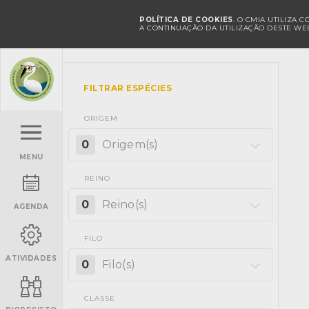
POLÍTICA DE COOKIES
. O CMIA UTILIZA 
A CONTINUAÇÃO DA UTILIZAÇÃO DESTE WEB
FILTRAR ESPÉCIES
ORIGEM
0
Origem(s)
MENU
REINO
0
Reino(s)
AGENDA
FILO
ATIVIDADES
0
Filo(s)
CLASSE