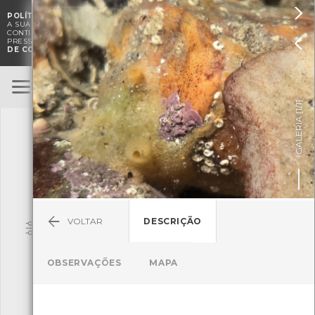

POLÍTICA DE COOKIES
. O CMIA UTILIZA COOKIES PARA MELHORAR

A SUA EXPERIÊNCIA DE NAVEGAÇÃO E PARA FINS ESTATÍSTICOS.
A
CONTINUAÇÃO DA UTILIZAÇÃO DESTE WEBSITE E SERVIÇOS

PRESSUPÕE A ACEITAÇÃO DA UTILIZAÇÃO DE COOKIES.
POLÍTICA
DE COOKIES
BioRegisto
ENTRAR
]
1/1
TERMOS DE UTILIZAÇÃO
GALERIA [
SUBMETER OBSERVAÇÃO
VOLTAR
DESCRIÇÃO
Pesquisa
OBSERVAÇÕES
MAPA