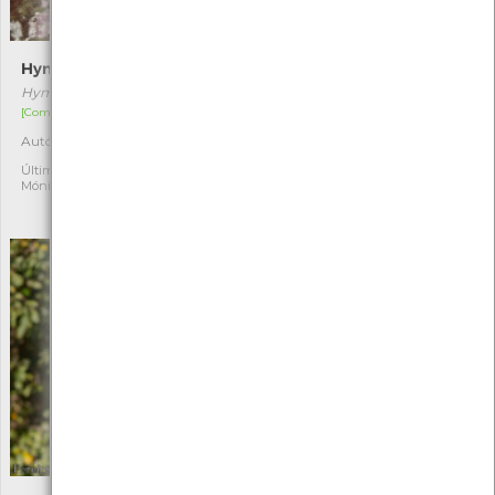
Hymeniacidon perlevis
Salamandra-de-pintas-
amarelas
Hymeniacidon perlevis
Salamandra salamandra
[Comum]
[Comum]
Autóctone
2
Autóctone
24
Última observação por:
Mónica Rocha
Última observação por:
Nicole Viana