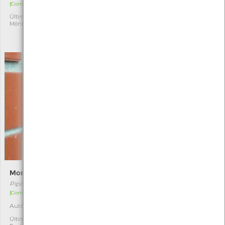
[Comum]
[Residente]
Última observação por:
Autóctone
1
2
Mónica Rocha
Última observação por:
Nicole Viana
Morcego-anão
Jacinto-de-água
Pipistrellus pipistrellus
Eichhornia crassipes
[Comum]
[Comum]
Autóctone
Exótica invasora
1
2
Última observação por: Ana
Última observação por: