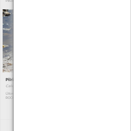
Paula Carmo
Mónica Rocha
Pilrito-de-bico-comprido
Peneireiro-vulgar
Calidris ferruginea
Falco tinnunculus
[Residente]
Última observação por:
1
ROCHA FERNANDO
Autóctone
8
Última observação por: jose
alberto lima silva rodrigues