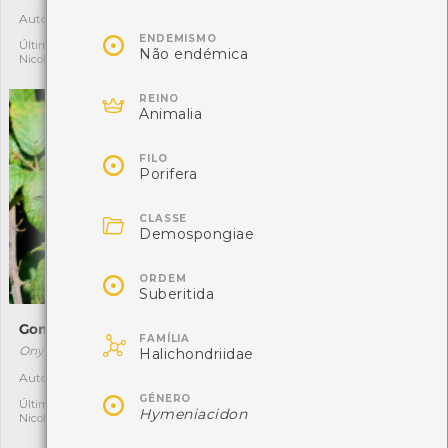
Autóctone
Autóctone
2
1

ENDEMISMO
Última observação por:
Última observação por:
Não endémica
Nicole Viana
Freguesia de Vila de Punhe

REINO
Animalia

FILO
Porifera

CLASSE
Demospongiae

ORDEM
Suberitida
Gonfos-de-dente
Águia-calçada

FAMÍLIA
Onychogomphus forcipatus
Hieraaetus pennatus
Halichondriidae
Autóctone
Autóctone
1
2

GÉNERO
Última observação por:
Última observação por:
Hymeniacidon
Nicole Viana
ROCHA FERNANDO