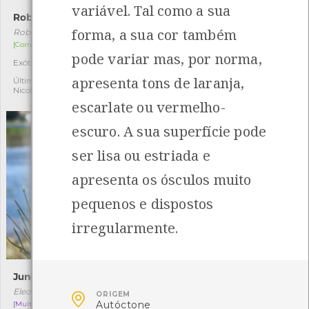
variável. Tal como a sua
Robínia
Colpomenia peregrina
forma, a sua cor também
Robinia pseudoacacia
Colpomenia peregrina
[Comum]
[Comum]
pode variar mas, por norma,
Exótica invasora
Exótica invasora
1
1
apresenta tons de laranja,
Última observação por:
Última observação por:
Nicole Viana
Nicole Viana
escarlate ou vermelho-
escuro. A sua superfície pode
ser lisa ou estriada e
apresenta os ósculos muito
pequenos e dispostos
irregularmente.
Junco-agulha-anão
Tortulho
Eleocharis parvula
Boletus aestivalis

ORIGEM
Autóctone
[Muito raro]
[Comum]