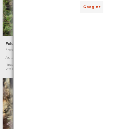
Google+
Felosa-malhada
Felosa-aquática
Locustella naevia
Acrocephalus paludicola
Autóctone
Autóctone
1
1
Última observação por:
Última observação por:
ROCHA FERNANDO
ROCHA FERNANDO