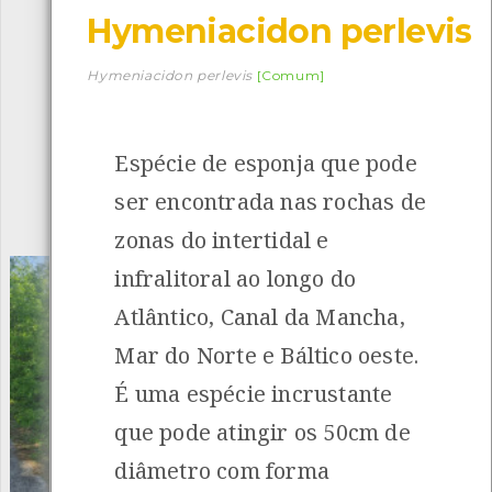
Hymeniacidon perlevis
Descarregar a app BioRegisto
Hymeniacidon perlevis
[Comum]
Espécie de esponja que pode
1056
Espécies
4839
Observações
ser encontrada nas rochas de
INANCIAMENTO
zonas do intertidal e
infralitoral ao longo do
Atlântico, Canal da Mancha,
Mar do Norte e Báltico oeste.
É uma espécie incrustante
que pode atingir os 50cm de
diâmetro com forma