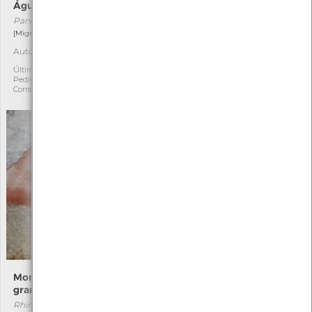
Águia-pesqueira
Espinafres-da-nova-
zelândia
Pandion haliaetus
Tetragonia tetragonoides
[Migrador]
Autóctone
6
Exótica
1
Última observação por:
Última observação por:
Pedro Jorge Nogueira
Marta Miranda
Correia
Morcego-de-ferradura-
Morcego-de-ferradura-
grande
pequeno
Rhinolophus ferrumequinum
Rhinolophus hipposideros