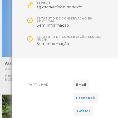

ESPÉCIE
Hymeniacidon perlevis

ESTATUTO DE CONSERVAÇÃO EM
PORTUGAL
Sem informação

ESTATUTO DE CONSERVAÇÃO GLOBAL
(IUCN)
Sem informação
Açor
Papa-amoras-comum
Astur gentilis
Curruca communis
Última observação por:
Autóctone
1
1
ROCHA FERNANDO
Última observação por:
PARTILHAR
Email
ROCHA FERNANDO
Facebook
Twitter