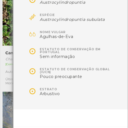
Austrocylindropuntia

ESPÉCIE
Austrocylindropuntia subulata

NOME VULGAR
Agulhas-de-Eva

ESTATUTO DE CONSERVAÇÃO EM
PORTUGAL
Camomila-romana
Feto-pente
Sem informação
Chamaemelum nobile
Struthiopteris spicant
[Comum]
[Comum]

ESTATUTO DE CONSERVAÇÃO GLOBAL
Autóctone
Autóctone
3
2
(IUCN)
Pouco preocupante
Última observação por:
Última observação por:
Mónica Rocha
Jéssica

ESTRATO
Arbustivo