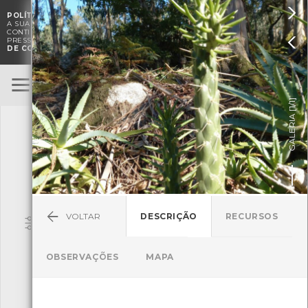

POLÍTICA DE COOKIES
. O CMIA UTILIZA COOKIES PARA MELHORAR

A SUA EXPERIÊNCIA DE NAVEGAÇÃO E PARA FINS ESTATÍSTICOS.
A
CONTINUAÇÃO DA UTILIZAÇÃO DESTE WEBSITE E SERVIÇOS

PRESSUPÕE A ACEITAÇÃO DA UTILIZAÇÃO DE COOKIES.
POLÍTICA
DE COOKIES
BioRegisto
ENTRAR
]
1/1
TERMOS DE UTILIZAÇÃO
GALERIA [
SUBMETER OBSERVAÇÃO
VOLTAR
DESCRIÇÃO
RECURSOS
Pesquisa
OBSERVAÇÕES
MAPA