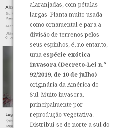
alaranjadas, com pétalas
Alcaravão
Petinha-dos-prados
largas. Planta muito usada
Burhinus oedicnemus
Anthus pratensis
[Raro e residente]
[Migrador]
como ornamental e para a
Autóctone
Autóctone
1
4
divisão de terrenos pelos
Última observação por:
Última observação por:
Gilberto Pereira
Gilberto Pereira
seus espinhos, é, no entanto,
uma
espécie exótica
invasora (Decreto-Lei n.º
92/2019, de 10 de julho)
originária da América do
Sul. Muito invasora,
principalmente por
reprodução vegetativa.
Lugre
Agulhas-de-Eva
Spinus spinus
Austrocylindropuntia subulata
Distribui-se de norte a sul do
[Migrador]
[Comum]