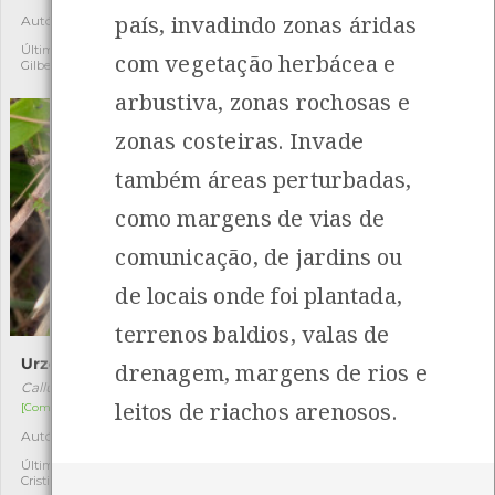
país, invadindo zonas áridas
Autóctone
Exótica invasora
2
1
Última observação por:
Última observação por:
com vegetação herbácea e
Gilberto Pereira
Cristiano Sá
arbustiva, zonas rochosas e
zonas costeiras. Invade
também áreas perturbadas,
como margens de vias de
comunicação, de jardins ou
de locais onde foi plantada,
terrenos baldios, valas de
Urze
Urze-cantábrica
drenagem, margens de rios e
Calluna vulgaris
Daboecia cantabrica
leitos de riachos arenosos.
[Comum]
[Comum]
Autóctone
Autóctone
2
2
Última observação por:
Última observação por:
Cristiano Sá
Cristiano Sá