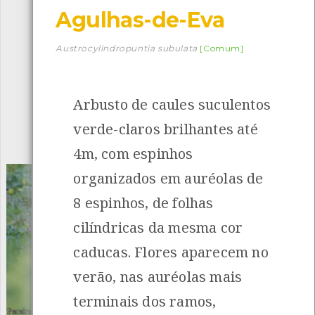
Agulhas-de-Eva
Descarregar a app BioRegisto
Austrocylindropuntia subulata
[Comum]
Arbusto de caules suculentos
1056
Espécies
4839
Observações
verde-claros brilhantes até
INANCIAMENTO
4m, com espinhos
organizados em auréolas de
8 espinhos, de folhas
cilíndricas da mesma cor
caducas. Flores aparecem no
verão, nas auréolas mais
terminais dos ramos,