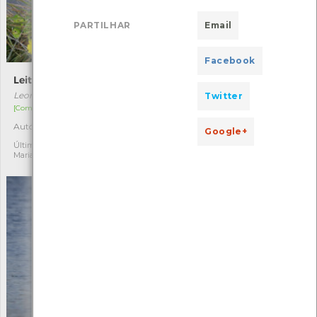
PARTILHAR
Email
Facebook
Leituga-dos-montes
Silva-comum
Leontodon saxatilis
Rubus ulmifolius
Twitter
[Comum]
[Comum]
Autóctone
Autóctone
2
2
Google+
Última observação por:
Última observação por:
Mariana Cardoso
Mónica Rocha