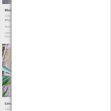
Mobelha-grande
Eucalipto-comum
Gavia immer
Eucalyptus globulus
[Migrador raro]
[Comum]
Autóctone
Exótica
1
4
Última observação por:
Última observação por:
Olivier Coucelos
David Fernandes
Loureiro
Trevão
Laurus nobilis
Hydrocotyle vulgaris