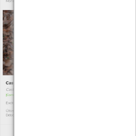
Mónica Rocha
Barbosa
Castanheiro
Rouxinol-bravo
Castanea sativa
Cettia cetti
[Comum]
[Comum]
Exótica
Autóctone
2
1
Última observação por:
Última observação por:
Débora coelho
Gilberto Pereira