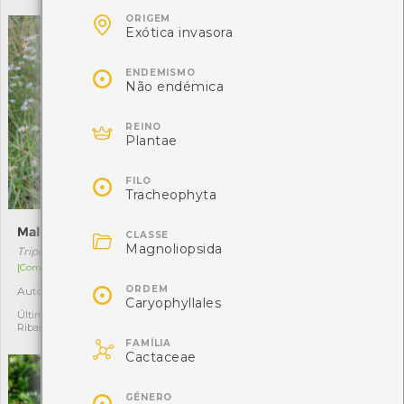

ORIGEM
Exótica invasora

ENDEMISMO
Não endémica

REINO
Plantae

FILO
Tracheophyta
Malmequer-dos-sapais
Feto-fêmea

CLASSE
Magnoliopsida
Tripolium pannonicum
Athyrium filix-femina
[Comum]
[Comum]

ORDEM
Autóctone
Autóctone
2
2
Caryophyllales
Última observação por: Maria
Última observação por:
Ribas
Jéssica

FAMÍLIA
Cactaceae

GÉNERO