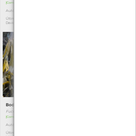
[Comum]
[Comum]
Autóctone
Autóctone
2
2
Última observação por:
Última observação por: Ana
David Fernandes
Bodelha
Laranjeira
Fucus ceranoides
Citrus sinensis
[Comum]
[Comum]
Autóctone
Exótica
2
2
Última observação por:
Última observação por: Inês