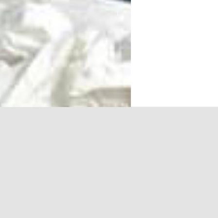
FALE
SUBSCREVER
CONNOSCO
NEWSLETTER
S DIREITOS RESERVADOS
CONDIÇÕES
MAPA DO SITE
PERGUNTAS FREQ
[2]
CUSTOS DE CHAMADA PARA REDE FIXA NACIONAL.
CUSTOS DE CHAMADA PARA REDE