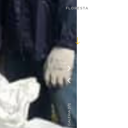
FLORESTA



]
1/1
GALERIA [