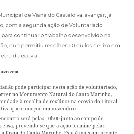
unicipal de Viana do Castelo vai avançar, já
o, com a segunda ação de Voluntariado
 para continuar o trabalho desenvolvido na
ão, que permitiu recolher 110 quilos de lixo em
tro de ecovia.
MBRO 2018
dadão pode participar nesta ação de voluntariado,
orrer no Monumento Natural do Canto Marinho,
nuidade à recolha de resíduos na ecovia do Litoral
iativa que começou em novembro.
encontro será pelas 10h00 junto ao campo de
Areosa, prevendo-se que a ação termine pelas
o à Praia do Canto Marinho. Este é mais um projeto