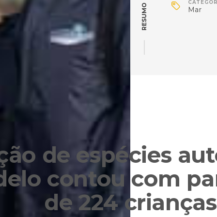

CATEGOR
RESUMO
Mar
ção de espécies au
elo contou com par
de 224 crianças