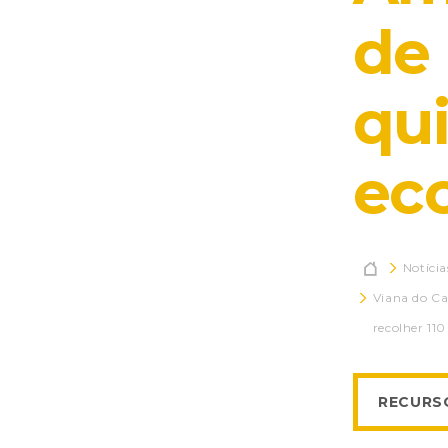
de 
qui
ec

Notícia
Viana do Ca
recolher 110
RECURS