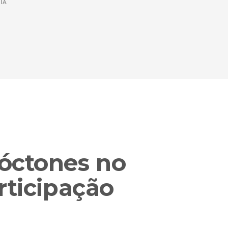
IA
tóctones no
ticipação