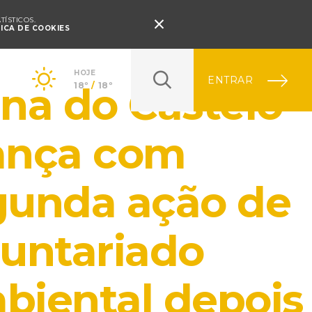
Pressione Enter

ÍSTICOS.
TICA DE COOKIES
HOJE
ENTRAR
na do Castelo
18º
/
18º
ança com
gunda ação de
luntariado
biental depois