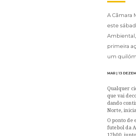
A Câmara M
este sábad
Ambiental,
primeira aç
um quilóme
MAR | 13 DEZE
Qualquer ci
que vai dec
dando conti
Norte, inic
O ponto de 
futebol da 
12h00, junt