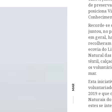
de preserva
posiciona V
Conhecimen
Recorde-se 
juntou, no p
em geral, ha
recolheram 
ecovia do L
Natural das 
têxtil, calç
os voluntár
mar.
Esta inicia
MAR
voluntariad
2019 e que 
Naturais do
estes se int