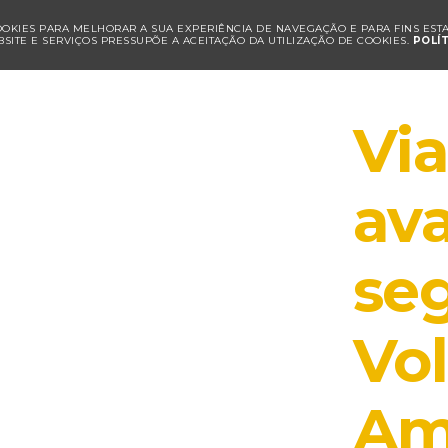
COOKIES PARA MELHORAR A SUA EXPERIÊNCIA DE NAVEGAÇÃO E PARA FINS ESTAT
SITE E SERVIÇOS PRESSUPÕE A ACEITAÇÃO DA UTILIZAÇÃO DE COOKIES.
POLÍ
Via
av
se
Vo
Am