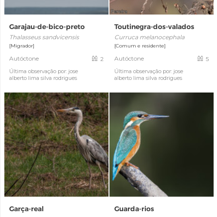
Garajau-de-bico-preto
Toutinegra-dos-valados
Thalasseus sandvicensis
Curruca melanocephala
[Migrador]
[Comum e residente]
Autóctone
Autóctone
2
5
Última observação por: jose
Última observação por: jose
alberto lima silva rodrigues
alberto lima silva rodrigues
Garça-real
Guarda-rios