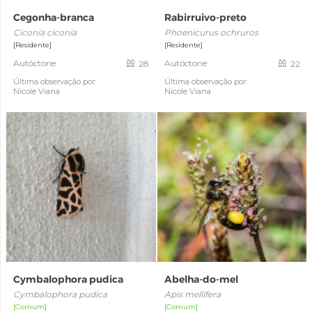
Cegonha-branca
Rabirruivo-preto
Ciconia ciconia
Phoenicurus ochruros
[Residente]
[Residente]
Autóctone
Autóctone
28
22
Última observação por:
Última observação por:
Nicole Viana
Nicole Viana
Cymbalophora pudica
Abelha-do-mel
Cymbalophora pudica
Apis mellifera
[Comum]
[Comum]