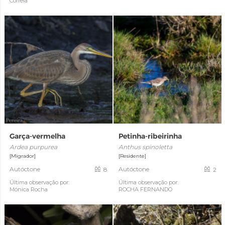
Correia
Garça-vermelha
Petinha-ribeirinha
Ardea purpurea
Anthus spinoletta
[Migrador]
[Residente]
Autóctone
Autóctone
8
2
Última observação por:
Última observação por:
Mónica Rocha
ROCHA FERNANDO