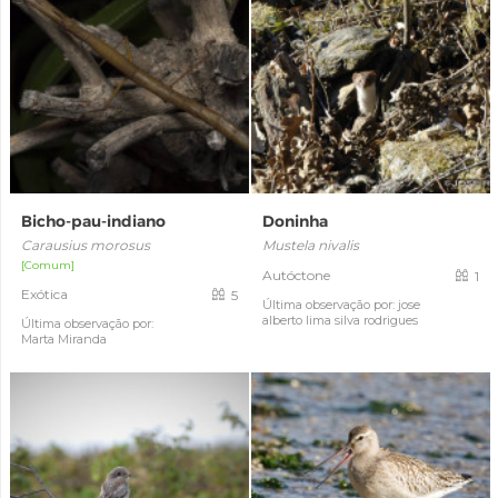
Bicho-pau-indiano
Doninha
Carausius morosus
Mustela nivalis
[Comum]
Autóctone
1
Exótica
5
Última observação por: jose
alberto lima silva rodrigues
Última observação por:
Marta Miranda