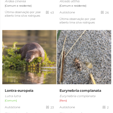
Ardea cinerea
Alcedo atthis
[Comum e residente]
[Comum e residente]
Última observação por: jose
Autóctone
43
26
alberto lima silva rodrigues
Última observação por: jose
alberto lima silva rodrigues
Lontra-europeia
Eurynebria complanata
Lutra lutra
Eurynebria complanata
[Comum]
[Raro]
Autóctone
Autóctone
23
2