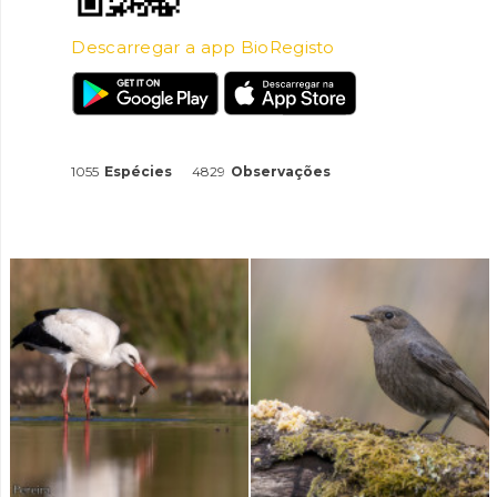
Descarregar a app BioRegisto
1055
Espécies
4829
Observações
INANCIAMENTO