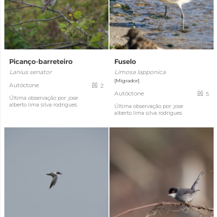
Picanço-barreteiro
Fuselo
Lanius senator
Limosa lapponica
[Migrador]
Autóctone
2
Autóctone
5
Última observação por: jose
alberto lima silva rodrigues
Última observação por: jose
alberto lima silva rodrigues