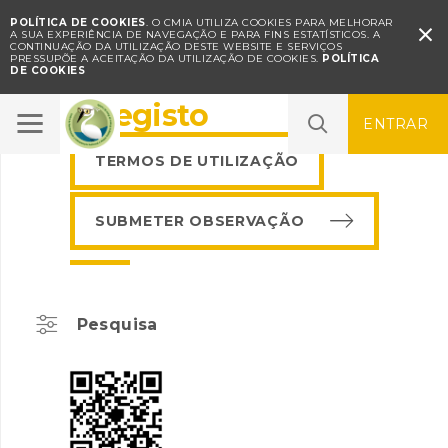
POLÍTICA DE COOKIES
. O CMIA UTILIZA COOKIES PARA MELHORAR

A SUA EXPERIÊNCIA DE NAVEGAÇÃO E PARA FINS ESTATÍSTICOS.
A
CONTINUAÇÃO DA UTILIZAÇÃO DESTE WEBSITE E SERVIÇOS
PRESSUPÕE A ACEITAÇÃO DA UTILIZAÇÃO DE COOKIES.
POLÍTICA
DE COOKIES
BioRegisto
ENTRAR
TERMOS DE UTILIZAÇÃO
SUBMETER OBSERVAÇÃO
Pesquisa