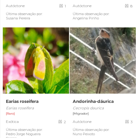
Autóctone
Autóctone
1
8
Última observação por:
Última observação por:
Susana Pereira
Angelina Pinho
Earias roseifera
Andorinha-dáurica
Earias roseifera
Cecropis daurica
[Raro]
[Migrador]
Exótica
Autóctone
2
3
Última observação por:
Última observação por:
Pedro Jorge Nogueira
Nuno Peixoto