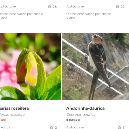
Autóctone
Autóctone
28
22
ltima observação por: Nicole
Última observação por: Nicole
Viana
Viana
Earias roseifera
Andorinha-dáurica
arias roseifera
Cecropis daurica
Raro]
[Migrador]
Exótica
Autóctone
2
3