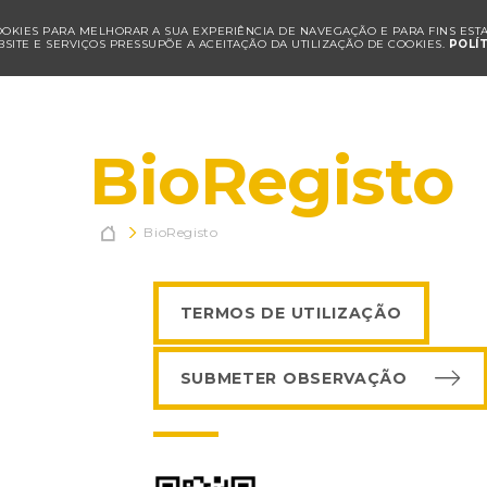
COOKIES PARA MELHORAR A SUA EXPERIÊNCIA DE NAVEGAÇÃO E PARA FINS ESTAT
SITE E SERVIÇOS PRESSUPÕE A ACEITAÇÃO DA UTILIZAÇÃO DE COOKIES.
POLÍ
BioRegisto

BioRegisto
TERMOS DE UTILIZAÇÃO
SUBMETER OBSERVAÇÃO