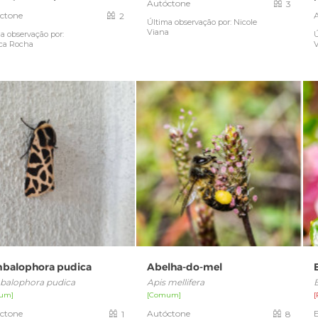
Autóctone
3
ctone
2
Última observação por: Nicole
Viana
a observação por:
Ú
ca Rocha
balophora pudica
Abelha-do-mel
alophora pudica
Apis mellifera
E
um]
[Comum]
[
ctone
Autóctone
1
8