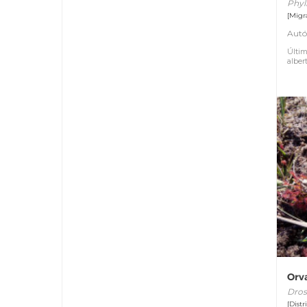
Phyl
[Migr
Autó
Últim
alber
Orv
Dros
[Distr