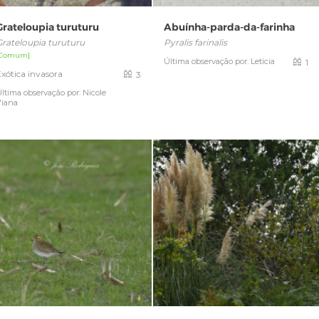
Grateloupia turuturu
Abuínha-parda-da-farinha
Grateloupia turuturu
Pyralis farinalis
[Comum]
Última observação por: Letícia
1
xótica invasora
3
ltima observação por: Nicole
Viana