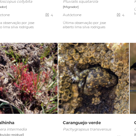
loscopus collybita
Pluvialis squatarola
ador]
[Migrador]
Ú
ctone
Autóctone
4
4
a observação por: jose
Última observação por: jose
to lima silva rodrigues
alberto lima silva rodrigues
alhinha
Caranguejo-verde
era intermedia
Pachygrapsus transversus
ibuição residual]
[