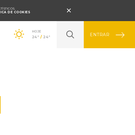
Pressione Enter

ÍSTICOS.
TICA DE COOKIES
HOJE
ENTRAR
24º
/
24º