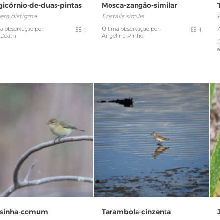
gicórnio-de-duas-pintas
Mosca-zangão-similar
era distigma
Eristalis similis
P
a observação por:
Última observação por:
1
1
yDeath
Angelina Pinho
Ú
a
osinha-comum
Tarambola-cinzenta