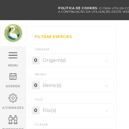
POLÍTICA DE COOKIES
. O CMIA UTILIZA 
A CONTINUAÇÃO DA UTILIZAÇÃO DESTE WEB
FILTRAR ESPÉCIES
ORIGEM
0
Origem(s)
MENU
REINO
0
Reino(s)
AGENDA
FILO
ATIVIDADES
0
Filo(s)
CLASSE