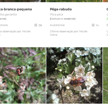
ça-branca-pequena
Pêga-rabuda
tta garzetta
Pica pica
dente]
[Comum e residente]
ctone
Autóctone
E
38
14
a observação por: Nicole
Última observação por: Nicole
Ú
a
Viana