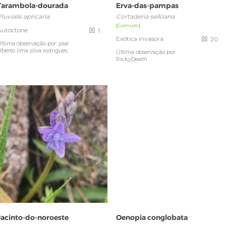
Tarambola-dourada
Erva-das-pampas
luvialis apricaria
Cortaderia selloana
[Comum]
Autóctone
1
Exótica invasora
20
ltima observação por: jose
lberto lima silva rodrigues
Última observação por:
RickyDeath
Jacinto-do-noroeste
Oenopia conglobata