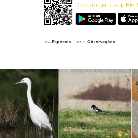
Descarregar a app BioR
1054
Espécies
4829
Observações