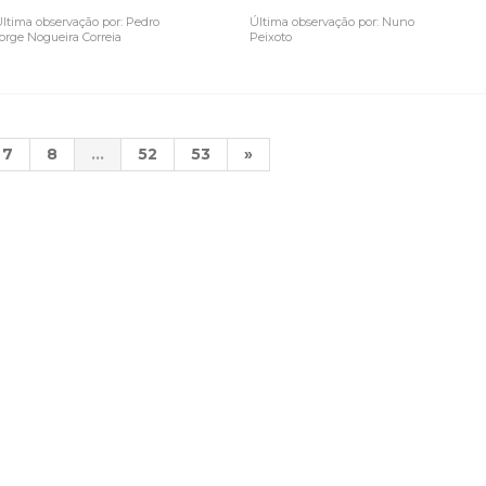
ltima observação por: Pedro
Última observação por: Nuno
orge Nogueira Correia
Peixoto
7
8
...
52
53
»