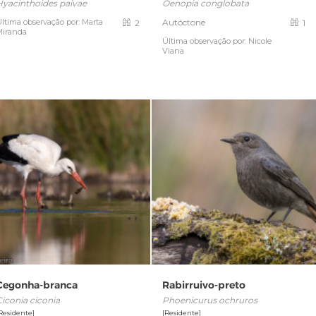
Hyacinthoides paivae
Oenopia conglobata
ltima observação por: Marta
Autóctone
2
1
Miranda
Última observação por: Nicole
Viana
Cegonha-branca
Rabirruivo-preto
Ciconia ciconia
Phoenicurus ochruros
Residente]
[Residente]