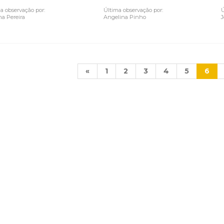
a observação por:
Última observação por:
Ú
a Pereira
Angelina Pinho
J
«
1
2
3
4
5
6