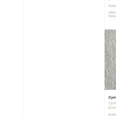
Autó
Últim
Móni
Cym
Cymb
[Com
Autó