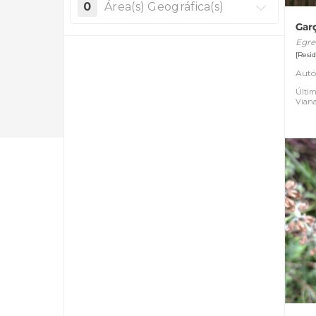
0
Área(s) Geográfica(s)
Gar
Egre
[Resi
Autó
Últim
Vian