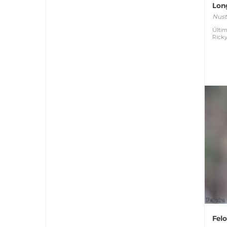
Lon
Nust
Últim
Rick
Fel